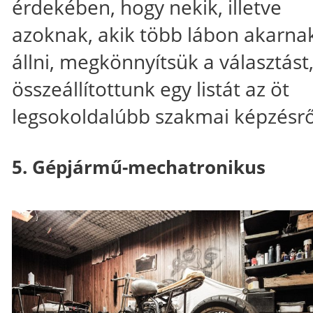
érdekében, hogy nekik, illetve
azoknak, akik több lábon akarna
állni, megkönnyítsük a választást
összeállítottunk egy listát az öt
legsokoldalúbb szakmai képzésrő
5. Gépjármű-mechatronikus