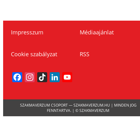
Impresszum
Médiaajánlat
Cookie szabályzat
RSS
Facebook
Instagram
TikTok
LinkedIn
YouTube
Channel
SZAKMAVERZUM CSOPORT — SZAKMAVERZUM.HU | MINDEN JOG
FENNTARTVA. | © SZAKMAVERZUM