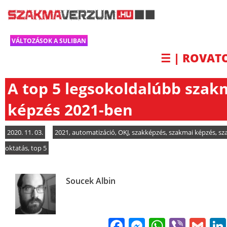
VÁLTOZÁSOK A SULIBAN
☰ | ROVAT
A top 5 legsokoldalúbb szak
képzés 2021-ben
2020. 11. 03.
2021
,
automatizáció
,
OKJ
,
szakképzés
,
szakmai képzés
,
sz
oktatás
,
top 5
Soucek Albin
Facebook
Messenge
WhatsA
Viber
Gm