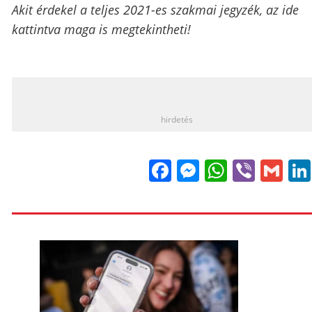
Akit érdekel a teljes 2021-es szakmai jegyzék, az
ide
kattintva
maga is megtekintheti!
_
hirdetés
Facebook
Messenge
WhatsA
Viber
Gm