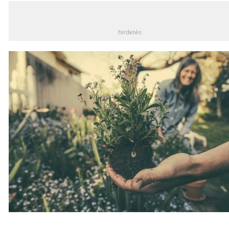
_
hirdetés