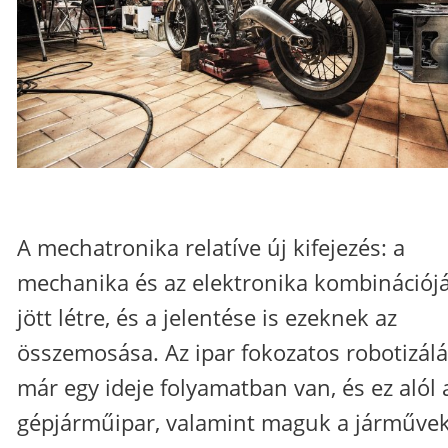
A mechatronika relatíve új kifejezés: a
mechanika és az elektronika kombinációj
jött létre, és a jelentése is ezeknek az
összemosása. Az ipar fokozatos robotizál
már egy ideje folyamatban van, és ez alól 
gépjárműipar, valamint maguk a járműve