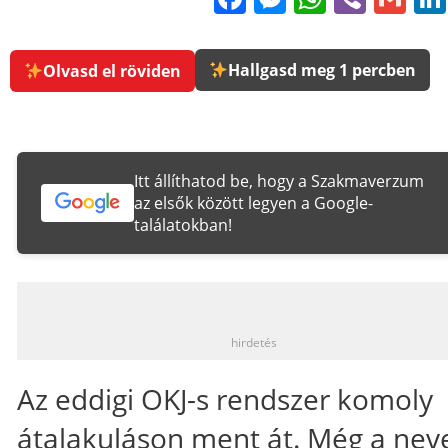
Hallgasd meg 1 percben
Olvasd el röviden
Itt állíthatod be, hogy a Szakmaverzum
az elsők között legyen a Google-
találatokban!
_
hirdetés
Az eddigi OKJ-s rendszer komoly
átalakuláson ment át. Még a neve