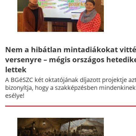
Nem a hibátlan mintadiákokat vitt
versenyre – mégis országos hetedik
lettek
A BGéSZC két oktatójának díjazott projektje az
bizonyítja, hogy a szakképzésben mindenkinek
esélye!