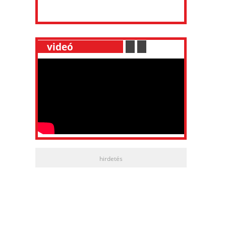
__
videó
___________
.
__
.
__
hirdetés