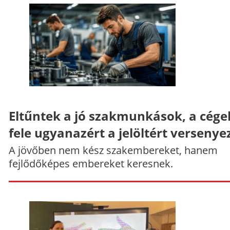
Eltűntek a jó szakmunkások, a cége
fele ugyanazért a jelöltért versenye
A jövőben nem kész szakembereket, hanem
fejlődőképes embereket keresnek.