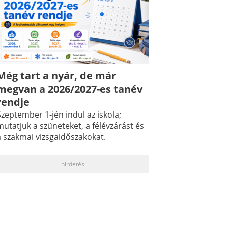
Még tart a nyár, de már
megvan a 2026/2027-es tanév
rendje
zeptember 1-jén indul az iskola;
utatjuk a szüneteket, a félévzárást és
a szakmai vizsgaidőszakokat.
hirdetés