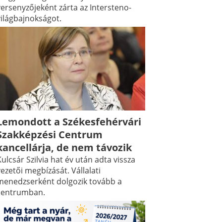
versenyzőjeként zárta az Intersteno-
világbajnokságot.
Lemondott a Székesfehérvári
Szakképzési Centrum
kancellárja, de nem távozik
ulcsár Szilvia hat év után adta vissza
ezetői megbízását. Vállalati
menedzserként dolgozik tovább a
centrumban.