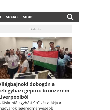
K
SOCIAL
SHOP
hirdetés
Világbajnoki dobogón a
félegyházi gépíró: bronzérem
Liverpoolból
 Kiskunfélegyházi SzC két diákja a
magyarok legeredményesebb