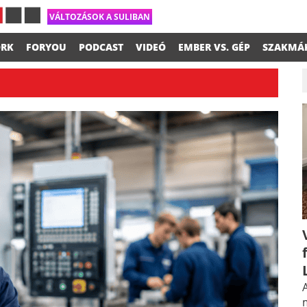
VÁLTOZÁSOK A SULIBAN
RK
FORYOU
PODCAST
VIDEÓ
EMBER VS. GÉP
SZAKMÁ
A