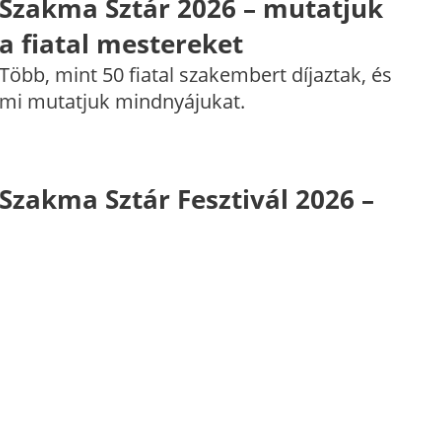
Szakma Sztár 2026 – mutatjuk
a fiatal mestereket
Több, mint 50 fiatal szakembert díjaztak, és
mi mutatjuk mindnyájukat.
Szakma Sztár Fesztivál 2026 –
ilyennek láttuk mi
Spoiler: tetszett.
225 milliárd forintos fejlesztési
hullám: így újul meg a