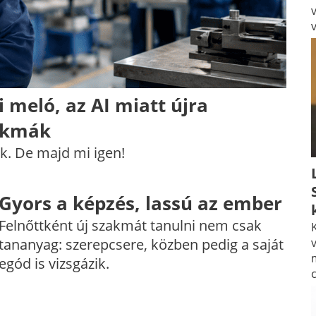
i meló, az AI miatt újra
zakmák
k. De majd mi igen!
Gyors a képzés, lassú az ember
Felnőttként új szakmát tanulni nem csak
K
tananyag: szerepcsere, közben pedig a saját
v
egód is vizsgázik.