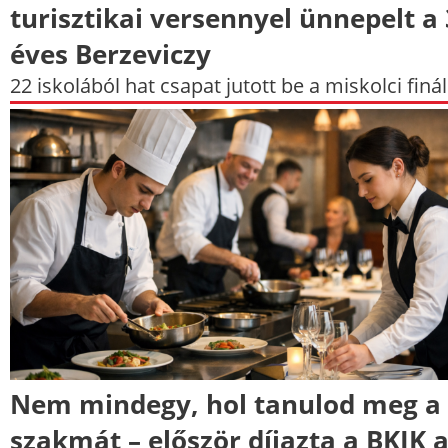
turisztikai versennyel ünnepelt a
éves Berzeviczy
22 iskolából hat csapat jutott be a miskolci finá
Nem mindegy, hol tanulod meg a
szakmát – először díjazta a BKIK 