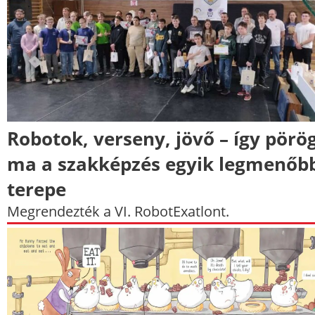
Robotok, verseny, jövő – így pörö
ma a szakképzés egyik legmenőb
terepe
Megrendezték a VI. RobotExatlont.