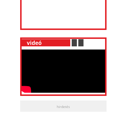
__
videó
___________
.
__
.
__
hirdetés