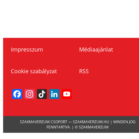
Impresszum
Médiaajánlat
Cookie szabályzat
RSS
Facebook
Instagram
TikTok
LinkedIn
YouTube
Channel
SZAKMAVERZUM CSOPORT — SZAKMAVERZUM.HU | MINDEN JOG
FENNTARTVA. | © SZAKMAVERZUM