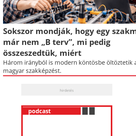
Sokszor mondják, hogy egy szak
már nem „B terv”, mi pedig
összeszedtük, miért
Három irányból is modern köntösbe öltöztetik 
magyar szakképzést.
hirdetés
__
podcast
___________
.
__
.
__