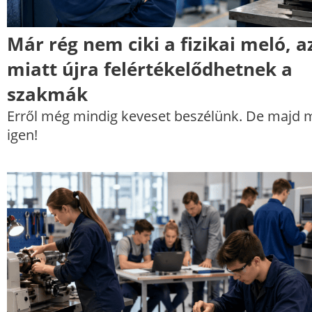
Már rég nem ciki a fizikai meló, a
miatt újra felértékelődhetnek a
szakmák
Erről még mindig keveset beszélünk. De majd 
igen!