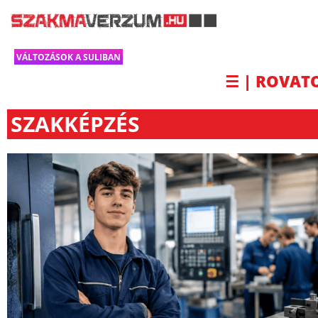
VÁLTOZÁSOK A SULIBAN
☰ | ROVAT
SZAKKÉPZÉS