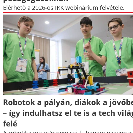
Elérhető a 2026-os IKK webinárium felvétele.
Robotok a pályán, diákok a jövőb
– így indulhatsz el te is a tech vilá
felé
A robotika ma már nem sci-fi, hanem nagyon is