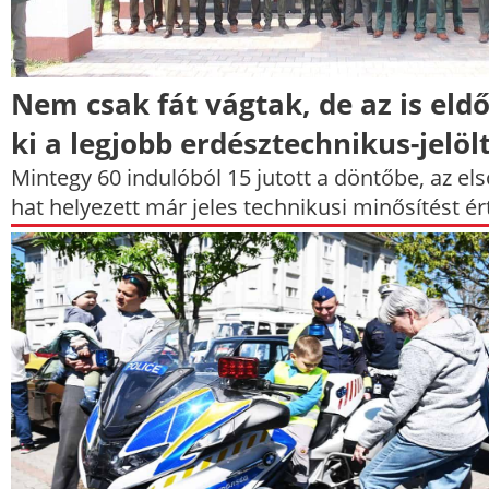
Nem csak fát vágtak, de az is eldő
ki a legjobb erdésztechnikus-jelöl
Mintegy 60 indulóból 15 jutott a döntőbe, az els
hat helyezett már jeles technikusi minősítést ért