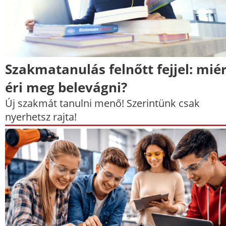
Szakmatanulás felnőtt fejjel: mié
éri meg belevágni?
Új szakmát tanulni menő! Szerintünk csak
nyerhetsz rajta!