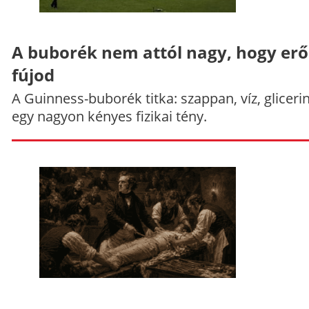
A buborék nem attól nagy, hogy er
fújod
A Guinness-buborék titka: szappan, víz, gliceri
egy nagyon kényes fizikai tény.