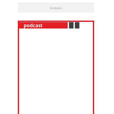
hirdetés
__
podcast
___________
.
__
.
__