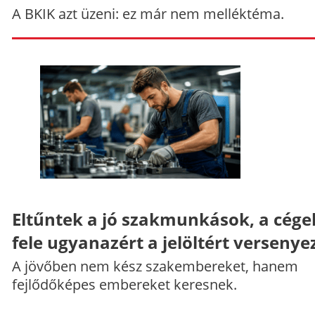
A BKIK azt üzeni: ez már nem melléktéma.
Eltűntek a jó szakmunkások, a cége
fele ugyanazért a jelöltért versenye
A jövőben nem kész szakembereket, hanem
fejlődőképes embereket keresnek.