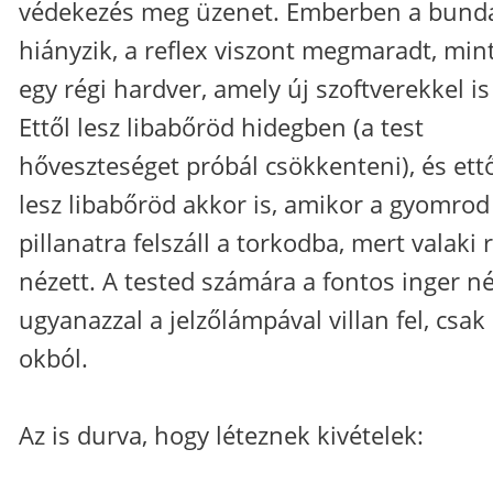
védekezés meg üzenet. Emberben a bund
hiányzik, a reflex viszont megmaradt, min
egy régi hardver, amely új szoftverekkel is 
Ettől lesz libabőröd hidegben (a test
hőveszteséget próbál csökkenteni), és ett
lesz libabőröd akkor is, amikor a gyomrod
pillanatra felszáll a torkodba, mert valaki 
nézett. A tested számára a fontos inger n
ugyanazzal a jelzőlámpával villan fel, csa
okból.
Az is durva, hogy léteznek kivételek: