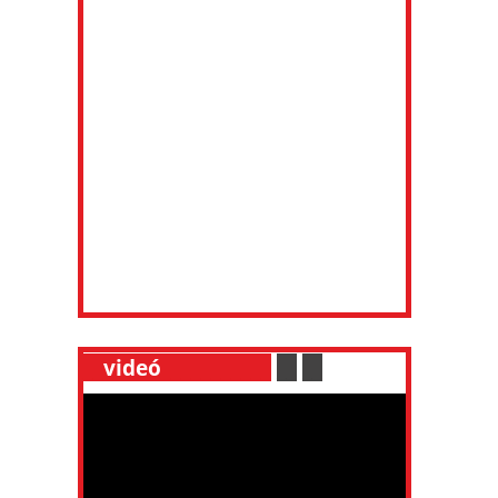
__
videó
___________
.
__
.
__