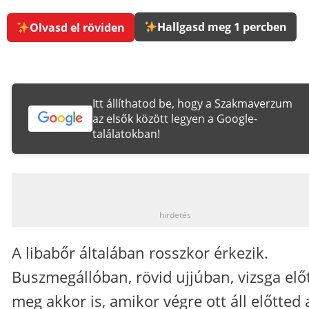
Hallgasd meg 1 percben
Olvasd el röviden
Itt állíthatod be, hogy a Szakmaverzum
az elsők között legyen a Google-
találatokban!
_
hirdetés
A libabőr általában rosszkor érkezik.
Buszmegállóban, rövid ujjúban, vizsga előt
meg akkor is, amikor végre ott áll előtted 