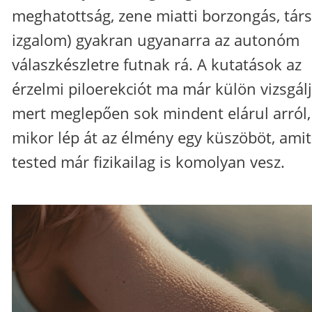
meghatottság, zene miatti borzongás, tár
izgalom) gyakran ugyanarra az autonóm
válaszkészletre futnak rá. A kutatások az
érzelmi piloerekciót ma már külön vizsgálj
mert meglepően sok mindent elárul arról,
mikor lép át az élmény egy küszöböt, amit
tested már fizikailag is komolyan vesz.