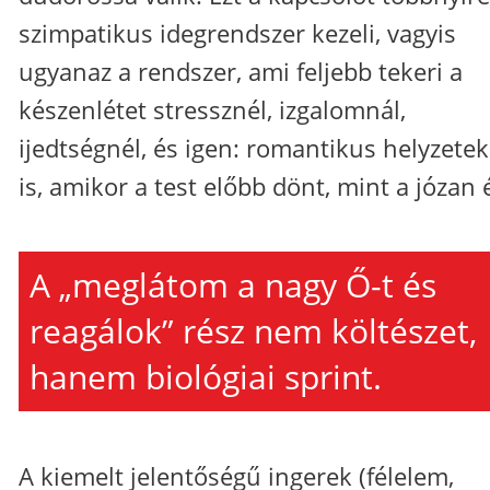
szimpatikus idegrendszer kezeli, vagyis
ugyanaz a rendszer, ami feljebb tekeri a
készenlétet stressznél, izgalomnál,
ijedtségnél, és igen: romantikus helyzete
is, amikor a test előbb dönt, mint a józan 
A „meglátom a nagy Ő-t és
reagálok” rész nem költészet,
hanem biológiai sprint.
A kiemelt jelentőségű ingerek (félelem,