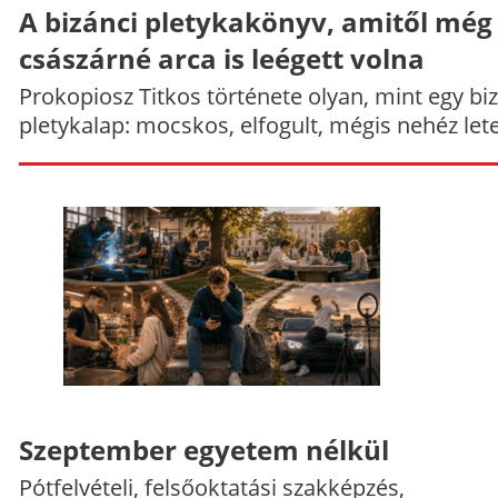
A bizánci pletykakönyv, amitől még
császárné arca is leégett volna
Prokopiosz Titkos története olyan, mint egy bi
pletykalap: mocskos, elfogult, mégis nehéz let
Szeptember egyetem nélkül
Pótfelvételi, felsőoktatási szakképzés,