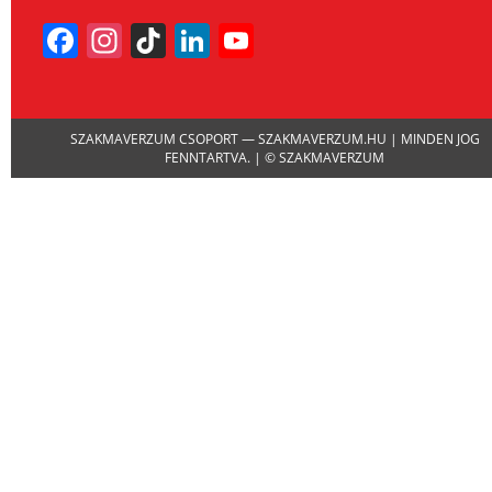
Facebook
Instagram
TikTok
LinkedIn
YouTube
Channel
SZAKMAVERZUM CSOPORT — SZAKMAVERZUM.HU | MINDEN JOG
FENNTARTVA. | © SZAKMAVERZUM