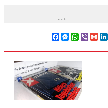
_
hirdetés
Facebook
Messenge
WhatsA
Viber
Gm