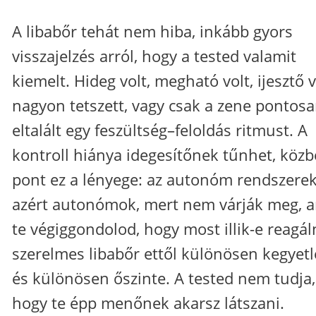
A libabőr tehát nem hiba, inkább gyors
visszajelzés arról, hogy a tested valamit
kiemelt. Hideg volt, megható volt, ijesztő v
nagyon tetszett, vagy csak a zene pontos
eltalált egy feszültség–feloldás ritmust. A
kontroll hiánya idegesítőnek tűnhet, köz
pont ez a lényege: az autonóm rendszere
azért autonómok, mert nem várják meg, 
te végiggondolod, hogy most illik-e reagáln
szerelmes libabőr ettől különösen kegyet
és különösen őszinte. A tested nem tudja,
hogy te épp menőnek akarsz látszani.