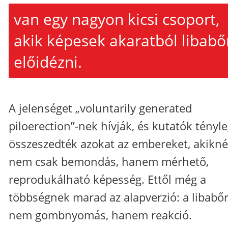
van egy nagyon kicsi csoport,
akik képesek akaratból libabő
előidézni.
A jelenséget „voluntarily generated
piloerection”-nek hívják, és kutatók tényl
összeszedték azokat az embereket, akikné
nem csak bemondás, hanem mérhető,
reprodukálható képesség. Ettől még a
többségnek marad az alapverzió: a libabő
nem gombnyomás, hanem reakció.