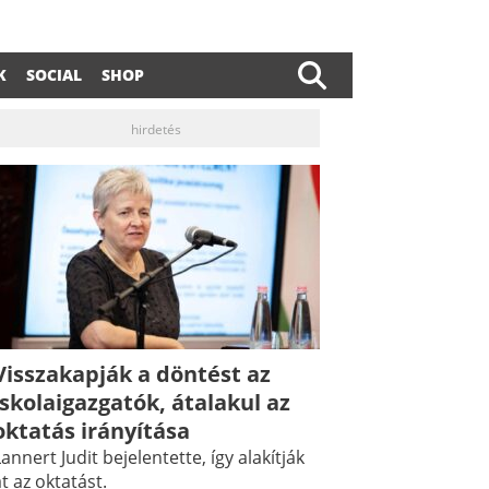
K
SOCIAL
SHOP
hirdetés
Visszakapják a döntést az
iskolaigazgatók, átalakul az
oktatás irányítása
annert Judit bejelentette, így alakítják
t az oktatást.