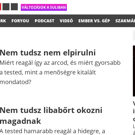
VÁLTOZÁSOK A SULIBAN
RK
FORYOU
PODCAST
VIDEÓ
EMBER VS. GÉP
SZAKMÁ
Nem tudsz nem elpirulni
Miért reagál így az arcod, és miért gyorsabb
a tested, mint a menőségre kitalált
mondatod?
Nem tudsz libabőrt okozni
magadnak
L
A tested hamarabb reagál a hidegre, a
á