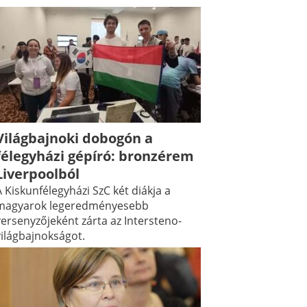
Világbajnoki dobogón a
félegyházi gépíró: bronzérem
Liverpoolból
 Kiskunfélegyházi SzC két diákja a
magyarok legeredményesebb
versenyzőjeként zárta az Intersteno-
világbajnokságot.