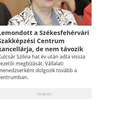
Lemondott a Székesfehérvári
Szakképzési Centrum
kancellárja, de nem távozik
ulcsár Szilvia hat év után adta vissza
ezetői megbízását. Vállalati
menedzserként dolgozik tovább a
centrumban.
hirdetés