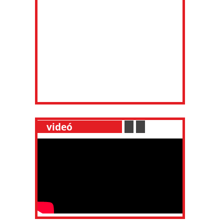
__
videó
___________
.
__
.
__