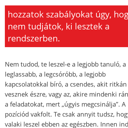
hozzatok szabályokat úgy, ho
nem tudjátok, ki lesztek a
rendszerben.
Nem tudod, te leszel-e a legjobb tanuló, a
leglassabb, a legcsóróbb, a legjobb
kapcsolatokkal bíró, a csendes, akit ritkán
vesznek észre, vagy az, akire mindenki rán
a feladatokat, mert „úgyis megcsinálja”. A
pozíciód vakfolt. Te csak annyit tudsz, hog
valaki leszel ebben az egészben. Innen ind