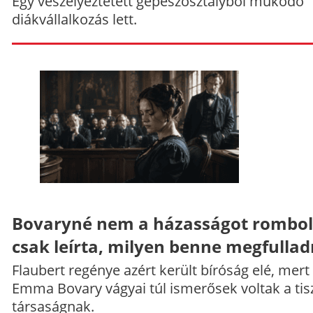
Egy veszélyeztetett gépészosztályból működő
diákvállalkozás lett.
Bovaryné nem a házasságot rombol
csak leírta, milyen benne megfullad
Flaubert regénye azért került bíróság elé, mert
Emma Bovary vágyai túl ismerősek voltak a tis
társaságnak.