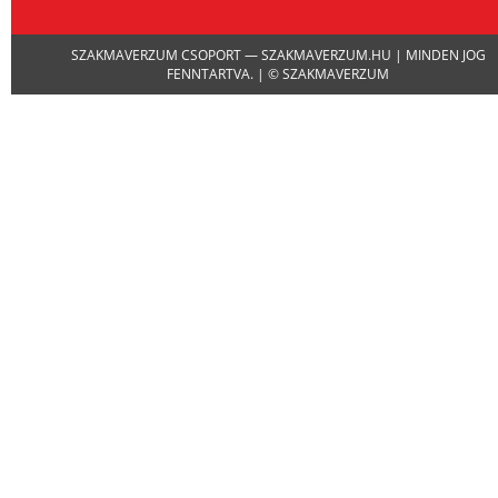
SZAKMAVERZUM CSOPORT — SZAKMAVERZUM.HU | MINDEN JOG
FENNTARTVA. | © SZAKMAVERZUM