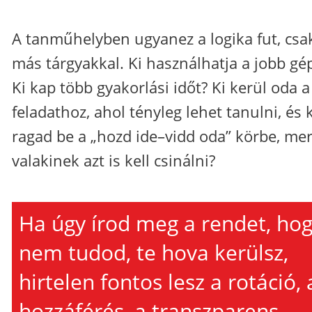
A tanműhelyben ugyanez a logika fut, csa
más tárgyakkal. Ki használhatja a jobb gé
Ki kap több gyakorlási időt? Ki kerül oda a
feladathoz, ahol tényleg lehet tanulni, és k
ragad be a „hozd ide–vidd oda” körbe, mer
valakinek azt is kell csinálni?
Ha úgy írod meg a rendet, ho
nem tudod, te hova kerülsz,
hirtelen fontos lesz a rotáció, 
hozzáférés, a transzparens