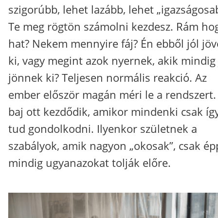
szigorúbb, lehet lazább, lehet „igazságosa
Te meg rögtön számolni kezdesz. Rám ho
hat? Nekem mennyire fáj? Én ebből jól jö
ki, vagy megint azok nyernek, akik mindig 
jönnek ki? Teljesen normális reakció. Az
ember először magán méri le a rendszert.
baj ott kezdődik, amikor mindenki csak íg
tud gondolkodni. Ilyenkor születnek a
szabályok, amik nagyon „okosak”, csak ép
mindig ugyanazokat tolják előre.