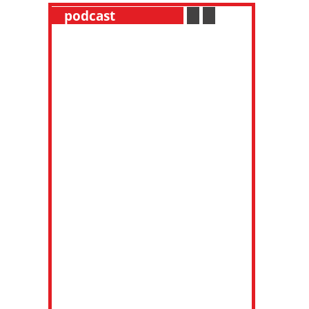
__
podcast
___________
.
__
.
__