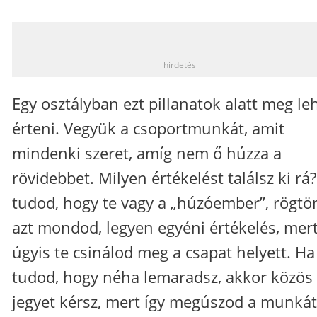
_
hirdetés
Egy osztályban ezt pillanatok alatt meg le
érteni. Vegyük a csoportmunkát, amit
mindenki szeret, amíg nem ő húzza a
rövidebbet. Milyen értékelést találsz ki rá
tudod, hogy te vagy a „húzóember”, rögtö
azt mondod, legyen egyéni értékelés, mer
úgyis te csinálod meg a csapat helyett. Ha
tudod, hogy néha lemaradsz, akkor közös
jegyet kérsz, mert így megúszod a munkát