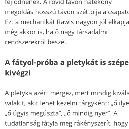
fejlődnének. A rövid távon hatékony
megoldás hosszú távon széttolja a csapato
Ezt a mechanikát Rawls nagyon jól elkapja
még akkor is, ha ő nagy társadalmi
rendszerekről beszél.
A fátyol-próba a pletykát is szép
kivégzi
A pletyka azért mérgez, mert mindig kivál
valakit, akit lehet kezelni tárgyként: „ő ilye
„ő úgyis megúszta”, „ő mindig nyer”. A
tudatlanság fátyla meg rákényszerít, hogy