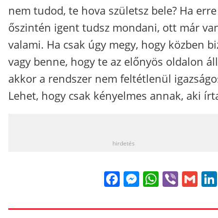
nem tudod, te hova születsz bele? Ha erre
őszintén igent tudsz mondani, ott már va
valami. Ha csak úgy megy, hogy közben bi
vagy benne, hogy te az előnyös oldalon áll
akkor a rendszer nem feltétlenül igazságo
Lehet, hogy csak kényelmes annak, aki írt
_
hirdetés
Facebook
Messenge
WhatsA
Viber
Gm