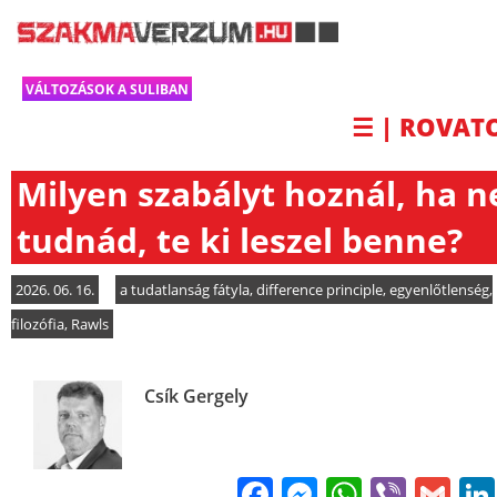
VÁLTOZÁSOK A SULIBAN
☰ | ROVAT
Milyen szabályt hoznál, ha 
tudnád, te ki leszel benne?
2026. 06. 16.
a tudatlanság fátyla
,
difference principle
,
egyenlőtlenség
,
filozófia
,
Rawls
Csík Gergely
Facebook
Messenge
WhatsA
Viber
Gm