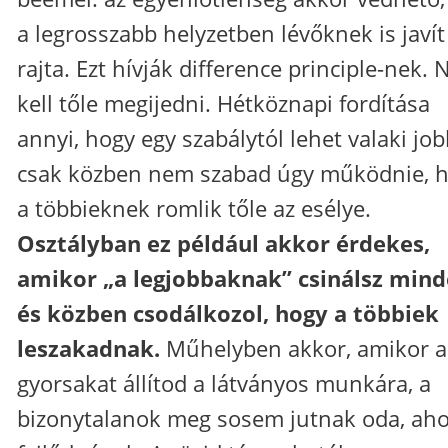
a legrosszabb helyzetben lévőknek is javít
rajta. Ezt hívják difference principle-nek.
kell tőle megijedni. Hétköznapi fordítása
annyi, hogy egy szabálytól lehet valaki jo
csak közben nem szabad úgy működnie, 
a többieknek romlik tőle az esélye.
Osztályban ez például akkor érdekes,
amikor „a legjobbaknak” csinálsz mind
és közben csodálkozol, hogy a többiek
leszakadnak.
Műhelyben akkor, amikor a
gyorsakat állítod a látványos munkára, a
bizonytalanok meg sosem jutnak oda, aho