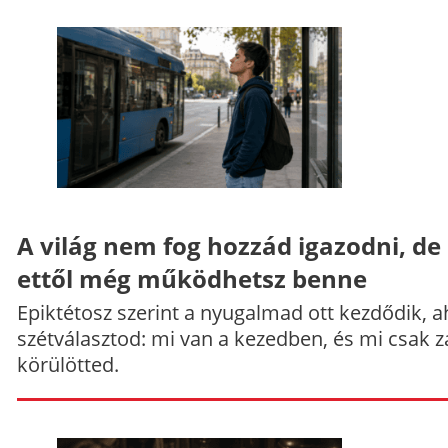
A világ nem fog hozzád igazodni, de
ettől még működhetsz benne
Epiktétosz szerint a nyugalmad ott kezdődik, a
szétválasztod: mi van a kezedben, és mi csak z
körülötted.