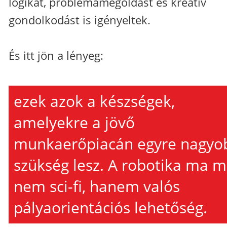
logikát, problémamegoldást és kreatív
gondolkodást is igényeltek.
És itt jön a lényeg:
ezek azok a készségek,
amelyekre a jövő
munkaerőpiacán egyre nagyo
szükség lesz. A robotika ma m
nem sci-fi, hanem valós
pályaorientációs lehetőség.