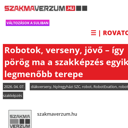
VÁLTOZÁSOK A SULIBAN
☰ | ROVAT
Robotok, verseny, jövő – így
pörög ma a szakképzés egyi
legmenőbb terepe
2026. 04. 07.
diákverseny
,
Nyíregyházi SZC
,
robot
,
RobotExatlon
,
robot
szakképzés
szakmaverzum.hu