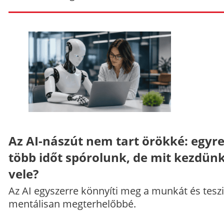
Az AI-nászút nem tart örökké: egyr
több időt spórolunk, de mit kezdün
vele?
Az AI egyszerre könnyíti meg a munkát és teszi
mentálisan megterhelőbbé.