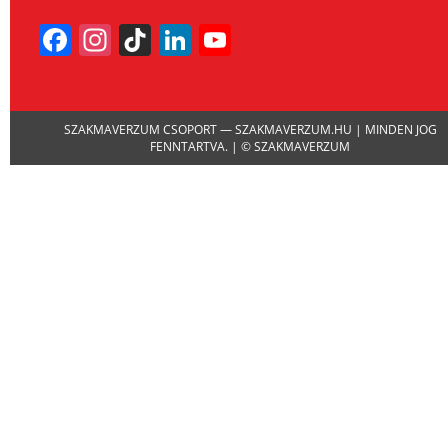
Facebook
Instagram
TikTok
LinkedIn
YouTube
Channel
SZAKMAVERZUM CSOPORT — SZAKMAVERZUM.HU | MINDEN JOG
FENNTARTVA. | © SZAKMAVERZUM