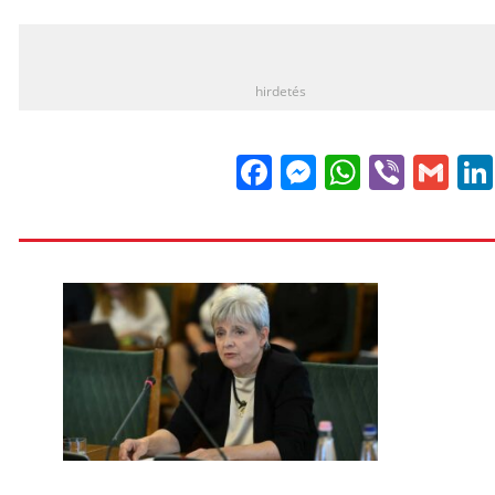
_
hirdetés
Facebook
Messenge
WhatsA
Viber
Gm