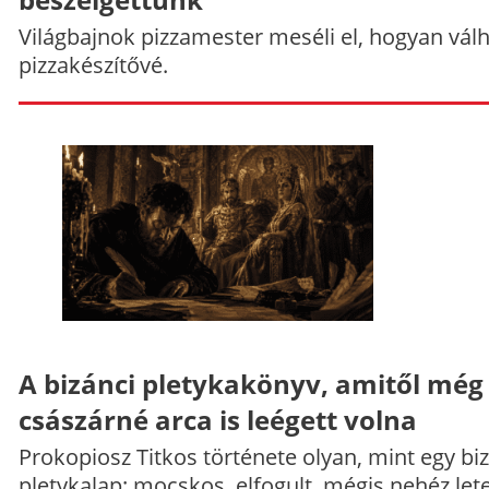
Világbajnok pizzamester meséli el, hogyan vál
pizzakészítővé.
A bizánci pletykakönyv, amitől még
császárné arca is leégett volna
Prokopiosz Titkos története olyan, mint egy bi
pletykalap: mocskos, elfogult, mégis nehéz let