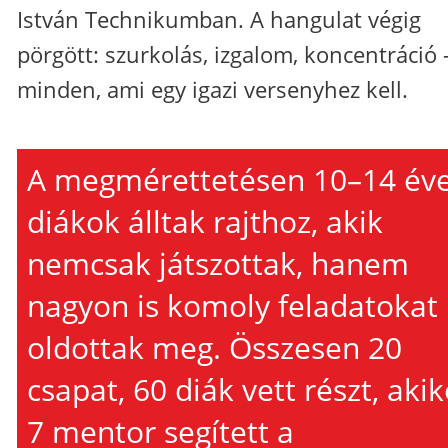
István Technikumban. A hangulat végig
pörgött: szurkolás, izgalom, koncentráció 
minden, ami egy igazi versenyhez kell.
A megmérettetésen 10–14 év
diákok álltak rajthoz, akik
nemcsak játszottak, hanem
nagyon is komoly feladatokat
oldottak meg. Összesen 20
csapat, 60 diák vett részt, akik
7 mentor segített a