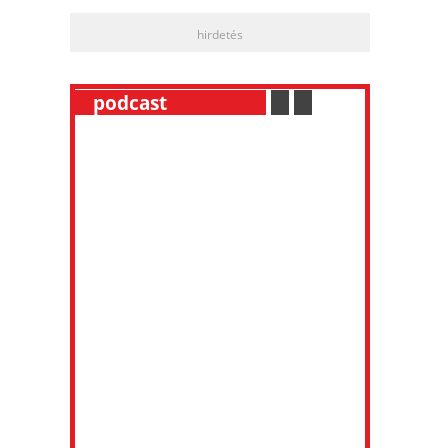
hirdetés
__
podcast
___________
.
__
.
__