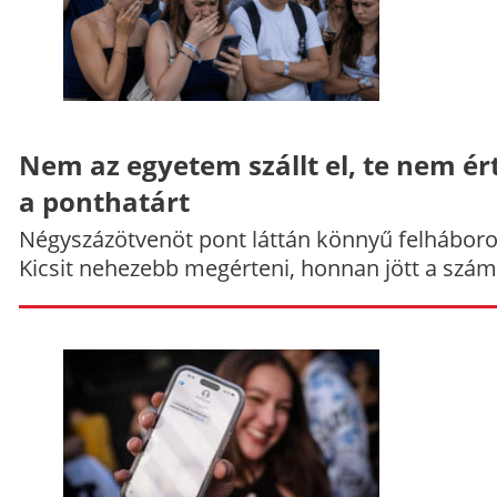
Nem az egyetem szállt el, te nem ér
a ponthatárt
Négyszázötvenöt pont láttán könnyű felháboro
Kicsit nehezebb megérteni, honnan jött a szám