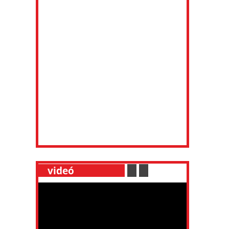
__
videó
___________
.
__
.
__