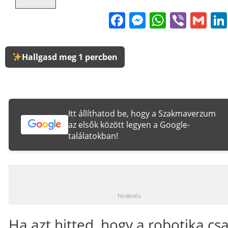
Facebook
Messenge
WhatsA
Viber
Gm
Hallgasd meg 1 percben
Itt állíthatod be, hogy a Szakmaverzum
az elsők között legyen a Google-
találatokban!
_
hirdetés
Ha azt hitted, hogy a robotika cs