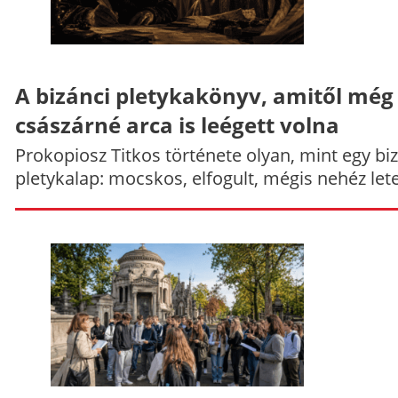
A bizánci pletykakönyv, amitől még
császárné arca is leégett volna
Prokopiosz Titkos története olyan, mint egy bi
pletykalap: mocskos, elfogult, mégis nehéz let