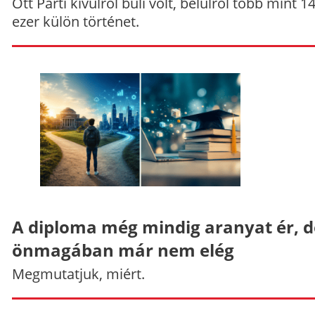
Ott Parti kívülről buli volt, belülről több mint 1
ezer külön történet.
A diploma még mindig aranyat ér, d
önmagában már nem elég
Megmutatjuk, miért.