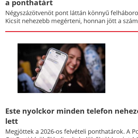
a ponthatárt
Négyszázötvenöt pont láttán könnyű felháboro
Kicsit nehezebb megérteni, honnan jött a szám
Este nyolckor minden telefon nehe
lett
Megjöttek a 2026-os felvételi ponthatárok. A P