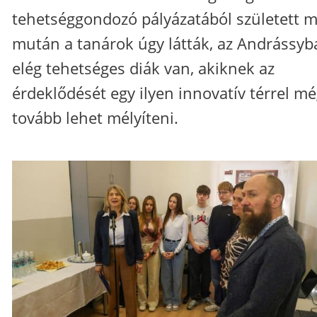
tehetséggondozó pályázatából született m
mután a tanárok úgy látták, az Andrássyb
elég tehetséges diák van, akiknek az
érdeklődését egy ilyen innovatív térrel m
tovább lehet mélyíteni.