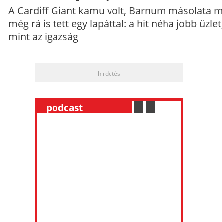
A Cardiff Giant kamu volt, Barnum másolata 
még rá is tett egy lapáttal: a hit néha jobb üzlet
mint az igazság
hirdetés
__
podcast
___________
.
__
.
__