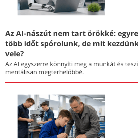
Az AI-nászút nem tart örökké: egyr
több időt spórolunk, de mit kezdün
vele?
Az AI egyszerre könnyíti meg a munkát és teszi
mentálisan megterhelőbbé.