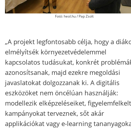
Fotó: heol.hu / Pap Zsolt
„A projekt legfontosabb célja, hogy a diák
elmélyítsék környezetvédelemmel
kapcsolatos tudásukat, konkrét problémá
azonosítsanak, majd ezekre megoldási
javaslatokat dolgozzanak ki. A digitális
eszközöket nem öncélúan használják:
modellezik elképzeléseiket, figyelemfelkel
kampányokat terveznek, sőt akár
applikációkat vagy e-learning tananyagoka