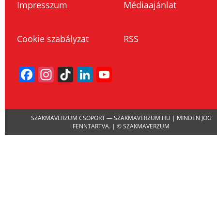
Impresszum
Médiaajánlat
Cookie szabályzat
RSS
Facebook
Instagram
TikTok
LinkedIn
YouTube
Channel
SZAKMAVERZUM CSOPORT — SZAKMAVERZUM.HU | MINDEN JOG
FENNTARTVA. | © SZAKMAVERZUM