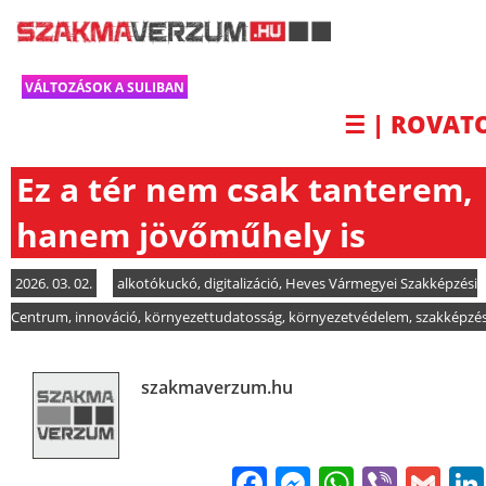
VÁLTOZÁSOK A SULIBAN
☰ | ROVAT
Ez a tér nem csak tanterem,
hanem jövőműhely is
2026. 03. 02.
alkotókuckó
,
digitalizáció
,
Heves Vármegyei Szakképzési
Centrum
,
innováció
,
környezettudatosság
,
környezetvédelem
,
szakképzé
szakmaverzum.hu
Facebook
Messenge
WhatsA
Viber
Gm