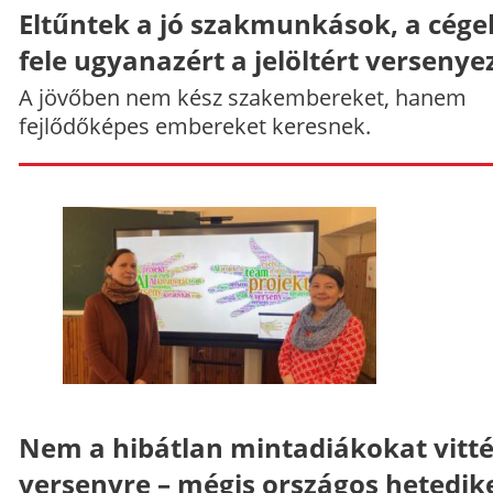
Eltűntek a jó szakmunkások, a cége
fele ugyanazért a jelöltért versenye
A jövőben nem kész szakembereket, hanem
fejlődőképes embereket keresnek.
Nem a hibátlan mintadiákokat vitt
versenyre – mégis országos hetedik