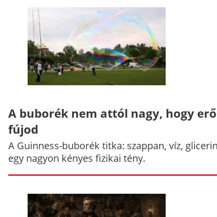
A buborék nem attól nagy, hogy er
fújod
A Guinness-buborék titka: szappan, víz, gliceri
egy nagyon kényes fizikai tény.