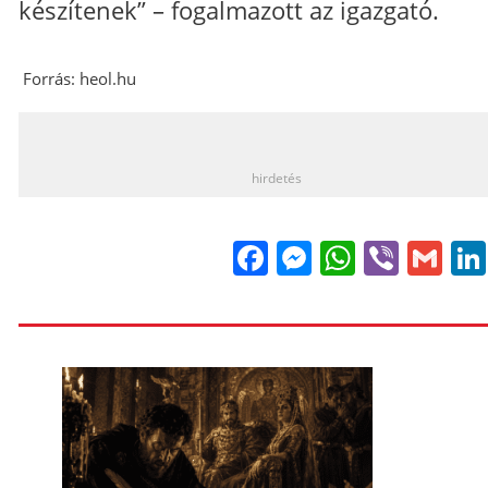
készítenek” –​ fogalmazott az igazgató.
Forrás: heol.hu
_
hirdetés
Facebook
Messenge
WhatsA
Viber
Gm