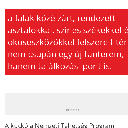
a falak közé zárt, rendezett
asztalokkal, színes székekkel 
okoseszközökkel felszerelt tér
nem csupán egy új tanterem,
hanem találkozási pont is.
_
hirdetés
A kuckó a Nemzeti Tehetség Program