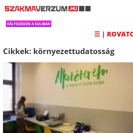
VÁLTOZÁSOK A SULIBAN
☰ | ROVAT
Cikkek:
környezettudatosság