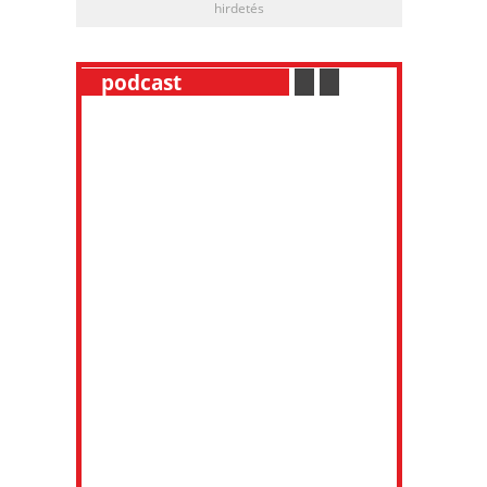
hirdetés
__
podcast
___________
.
__
.
__