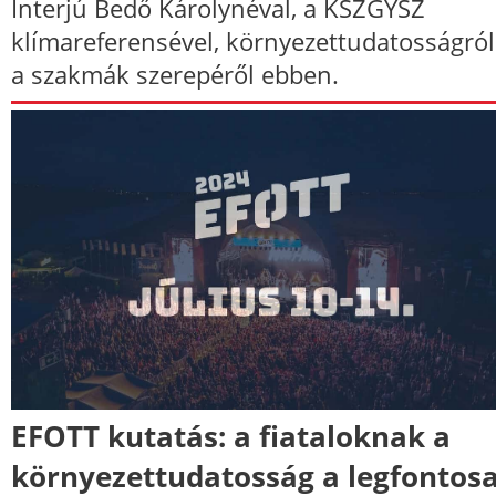
Interjú Bedő Károlynéval, a KSZGYSZ
klímareferensével, környezettudatosságról
a szakmák szerepéről ebben.
EFOTT kutatás: a fiataloknak a
környezettudatosság a legfontos