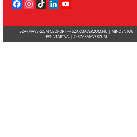
Facebook
Instagram
TikTok
LinkedIn
YouTube
Channel
SZAKMAVERZUM CSOPORT — SZAKMAVERZUM.HU | MINDEN JOG
FENNTARTVA. | © SZAKMAVERZUM