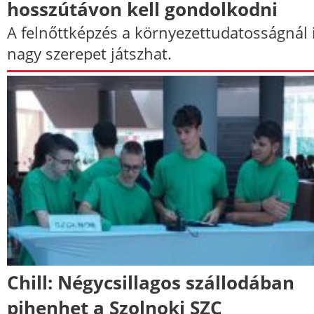
hosszútávon kell gondolkodni
A felnőttképzés a környezettudatosságnál 
nagy szerepet játszhat.
Chill: Négycsillagos szállodában
pihenhet a Szolnoki SZC