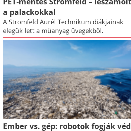
PET-mentes Stromfeld – leszámol
a palackokkal
A Stromfeld Aurél Technikum diákjainak
elegük lett a műanyag üvegekből.
Ember vs. gép: robotok fogják véd