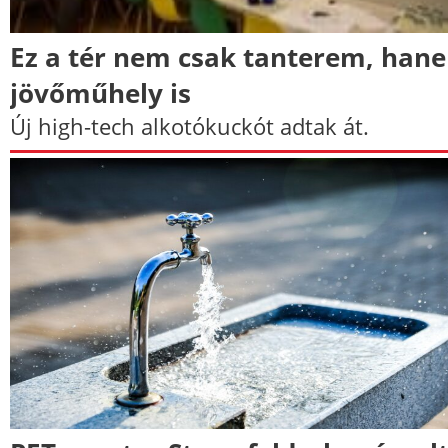
Ez a tér nem csak tanterem, han
jövőműhely is
Új high-tech alkotókuckót adtak át.