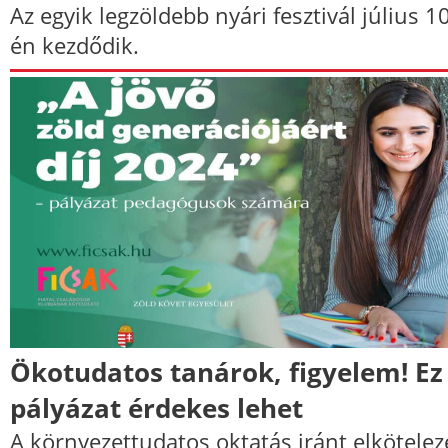
Az egyik legzöldebb nyári fesztivál július 1
én kezdődik.
Ökotudatos tanárok, figyelem! Ez
pályázat érdekes lehet
A környezettudatos oktatás iránt elkötelez