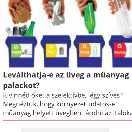
Leválthatja-e az üveg a műanyag
palackot?
Kivinnéd őket a szelektívbe, légy szíves?
Megnéztük, hogy környezettudatos-e
műanyag helyett üvegben tárolni az italoka