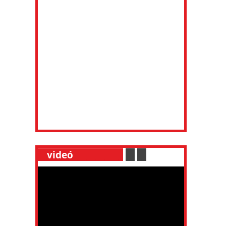
__
videó
___________
.
__
.
__