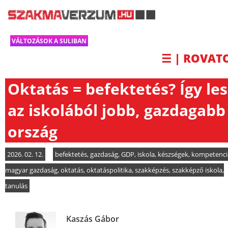
VÁLTOZÁSOK A SULIBAN
☰ | ROVAT
Oktatás = befektetés? Így les
az iskolából jobb, gazdagabb
ország
2026. 02. 12.
befektetés
,
gazdaság
,
GDP
,
iskola
,
készségek
,
kompetenci
magyar gazdaság
,
oktatás
,
oktatáspolitika
,
szakképzés
,
szakképző iskola
,
tanulás
Kaszás Gábor