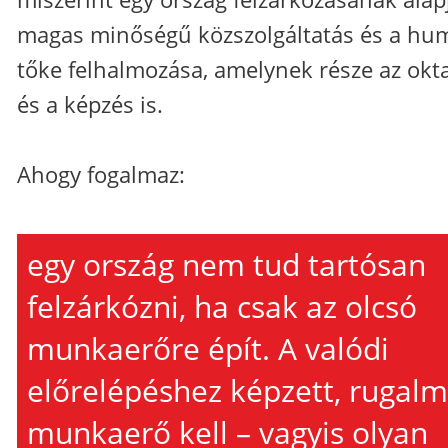
magas minőségű közszolgáltatás és a hu
tőke felhalmozása, amelynek része az okt
és a képzés is.
Ahogy fogalmaz:
egy ország nem tud tartósan
felzárkózni, ha csak az olcsó
munkaerőre épít. A valódi
előrelépéshez képzett, rugal
munkaerő kell – vagyis olyan