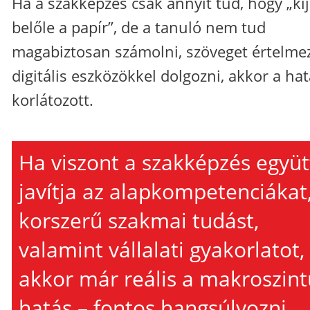
Ha a szakképzés csak annyit tud, hogy „ki
belőle a papír”, de a tanuló nem tud
magabiztosan számolni, szöveget értelmez
digitális eszközökkel dolgozni, akkor a ha
korlátozott.
Ha viszont a szakképzés együt
javítja az alapkompetenciákat,
korszerű szakmai tudást,
valamint vállalati gyakorlatot,
akkor már reális a makroszint
hatás – fontos hangsúlyozni,