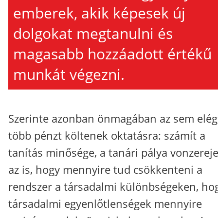
emberek, akik képesek új
dolgokat megtanulni és
magasabb hozzáadott értékű
munkát végezni.
Szerinte azonban önmagában az sem elég
több pénzt költenek oktatásra: számít a
tanítás minősége, a tanári pálya vonzereje
az is, hogy mennyire tud csökkenteni a
rendszer a társadalmi különbségeken, ho
társadalmi egyenlőtlenségek mennyire