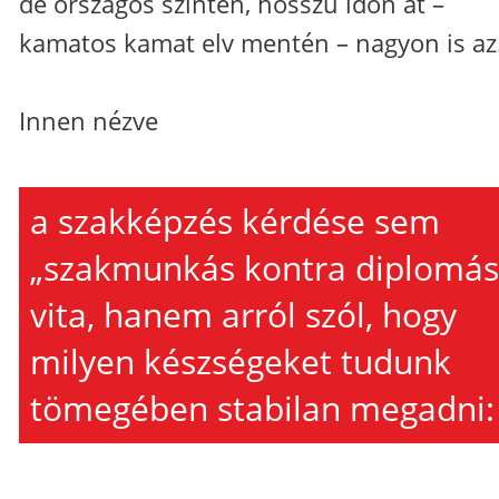
de országos szinten, hosszú időn át –
kamatos kamat elv mentén – nagyon is az
Innen nézve
a szakképzés kérdése sem
„szakmunkás kontra diplomás
vita, hanem arról szól, hogy
milyen készségeket tudunk
tömegében stabilan megadni: