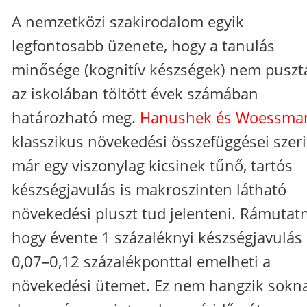
A nemzetközi szakirodalom egyik
legfontosabb üzenete, hogy a tanulás
minősége (kognitív készségek) nem puszt
az iskolában töltött évek számában
határozható meg.
Hanushek és Woessma
klasszikus növekedési összefüggései szeri
már egy viszonylag kicsinek tűnő, tartós
készségjavulás is makroszinten látható
növekedési pluszt tud jelenteni. Rámutat
hogy évente 1 százaléknyi készségjavulás 
0,07–0,12 százalékponttal emelheti a
növekedési ütemet. Ez nem hangzik sokna