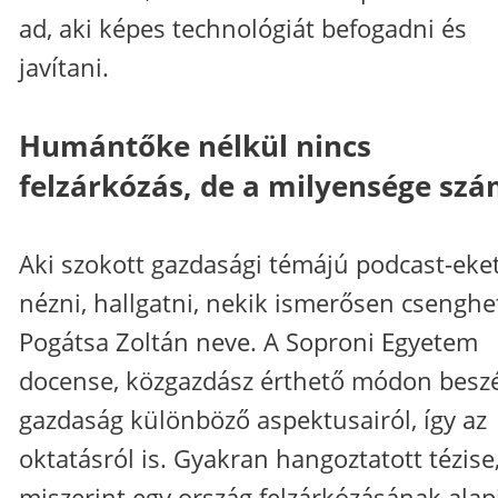
ad, aki képes technológiát befogadni és
javítani.
Humántőke nélkül nincs
felzárkózás, de a milyensége szá
Aki szokott gazdasági témájú podcast-eke
nézni, hallgatni, nekik ismerősen csenghe
Pogátsa Zoltán neve. A Soproni Egyetem
docense, közgazdász érthető módon beszé
gazdaság különböző aspektusairól, így az
oktatásról is. Gyakran hangoztatott tézise
miszerint egy ország felzárkózásának alap