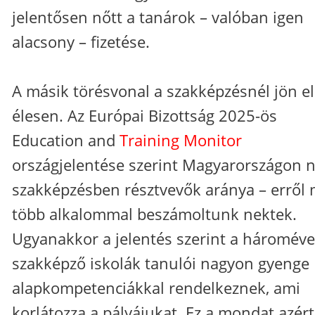
jelentősen nőtt a tanárok – valóban igen
alacsony – fizetése.
A másik törésvonal a szakképzésnél jön e
élesen. Az Európai Bizottság 2025-ös
Education and
Training Monitor
országjelentése szerint Magyarországon n
szakképzésben résztvevők aránya – erről m
több alkalommal beszámoltunk nektek.
Ugyanakkor a jelentés szerint a háromév
szakképző iskolák tanulói nagyon gyenge
alapkompetenciákkal rendelkeznek, ami
korlátozza a pályájukat. Ez a mondat azért