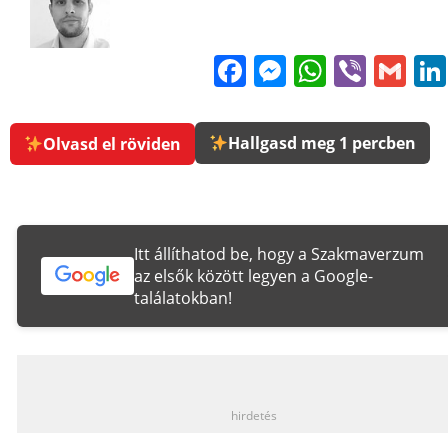
Facebook
Messenge
WhatsA
Viber
Gm
Hallgasd meg 1 percben
Olvasd el röviden
Itt állíthatod be, hogy a Szakmaverzum
az elsők között legyen a Google-
találatokban!
_
hirdetés