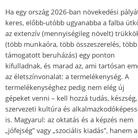
Ha egy ország 2026-ban növekedési pályá
keres, előbb-utóbb ugyanabba a falba ütkö
az extenzív (mennyiségileg növelt) trükkö
(több munkaóra, több összeszerelés, több
támogatott beruházás) egy ponton
kifulladnak, és marad az, ami tartósan em
az életszínvonalat: a termelékenység. A
termelékenységhez pedig nem elég új
gépeket venni – kell hozzá tudás, készség,
szervezeti kultúra és alkalmazkodóképes
is. Magyarul: az oktatás és a képzés nem
„jófejség” vagy „szociális kiadás”, hanem a