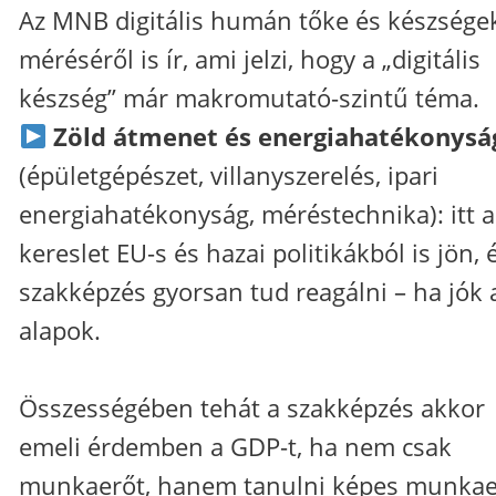
Az MNB digitális humán tőke és készsége
méréséről is ír, ami jelzi, hogy a „digitális
készség” már makromutató-szintű téma.
Zöld átmenet és energiahatékonysá
(épületgépészet, villanyszerelés, ipari
energiahatékonyság, méréstechnika): itt a
kereslet EU-s és hazai politikákból is jön, 
szakképzés gyorsan tud reagálni – ha jók 
alapok.
Összességében tehát a szakképzés akkor
emeli érdemben a GDP-t, ha nem csak
munkaerőt, hanem tanulni képes munkae