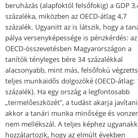
beruházás (alapfoktól felsőfokig) a GDP 3,
százaléka, miközben az OECD-átlag 4,7
százalék. Ugyanitt az is látszik, hogy a tan
pálya versenyképessége is pénzkérdés: az
OECD-összevetésben Magyarországon a
tanítók tényleges bére 34 százalékkal
alacsonyabb, mint más, felsőfokú végzett
teljes munkaidős dolgozóké (OECD-átlag:
százalék). Ha egy ország a legfontosabb
„termelőeszközét”, a tudást akarja javítani
akkor a tanári munka minősége és vonzer
nem mellékszál. A teljes képhez ugyanakk
hozzátartozik, hogy az elmúlt években