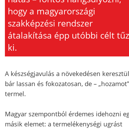
hogy a magyarországi
szakképzési rendszer
átalakítása épp utóbbi célt tű
ki.
A készségjavulás a növekedésen keresztül
bár lassan és fokozatosan, de – „hozamot
termel.
Magyar szempontból érdemes idehozni e
másik elemet: a termelékenységi ugrást