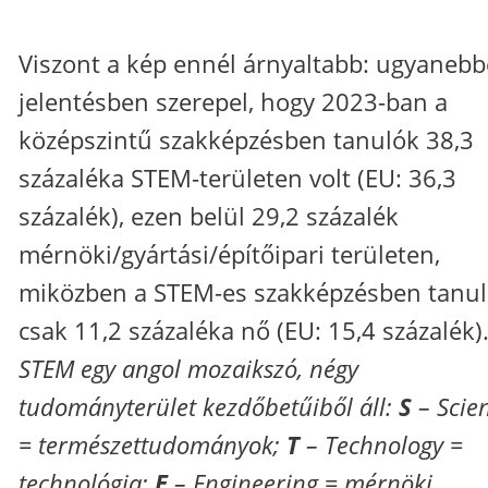
Viszont a kép ennél árnyaltabb: ugyanebb
jelentésben szerepel, hogy 2023-ban a
középszintű szakképzésben tanulók 38,3
százaléka STEM-területen volt (EU: 36,3
százalék), ezen belül 29,2 százalék
mérnöki/gyártási/építőipari területen,
miközben a STEM-es szakképzésben tanu
csak 11,2 százaléka nő (EU: 15,4 százalék)
STEM egy angol mozaikszó, négy
tudományterület kezdőbetűiből áll:
S
– Scie
= természettudományok;
T
– Technology =
technológia;
E
– Engineering = mérnöki