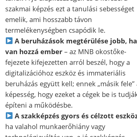
szakmai képzés ezt a tanulási sebességet
emelik, ami hosszabb távon
termelékenységben csapódik le.
A beruházások megtérülése jobb, h
van hozzá ember
– az MNB okostőke-
fejezete kifejezetten arról beszél, hogy a
digitalizációhoz eszköz és immateriális
beruházás együtt kell; ennek „másik fele” 
képesség, hogy ezeket a cégek be is tudjá
építeni a működésbe.
A szakképzés gyors és célzott eszkö
ha valahol munkaerőhiány vagy
technológiaváltás van, a jó szakképzés