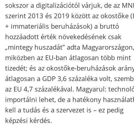
sokszor a digitalizációtól várjuk, de az MN
szerint 2013 és 2019 között az okostőke (
+ immateriális beruházások) a bruttó
hozzáadott érték növekedésének csak
„mintegy huszadát” adta Magyarországon
miközben az EU-ban átlagosan több mint
tizedét; és az okostőke-beruházások arán
átlagosan a GDP 3,6 százaléka volt, szem
az EU 4,7 százalékával. Magyarul: technol
importálni lehet, de a hatékony használa
kell a tudás és a szervezet is – ez pedig
képzési kérdés.