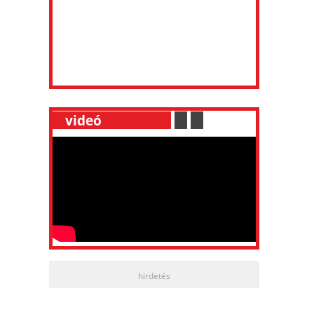
__
videó
___________
.
__
.
__
hirdetés