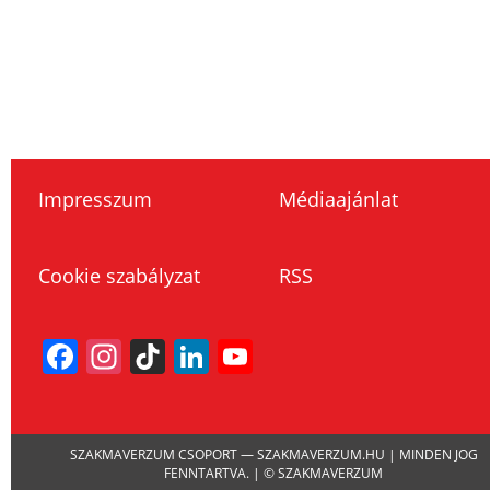
Impresszum
Médiaajánlat
Cookie szabályzat
RSS
Facebook
Instagram
TikTok
LinkedIn
YouTube
Channel
SZAKMAVERZUM CSOPORT — SZAKMAVERZUM.HU | MINDEN JOG
FENNTARTVA. | © SZAKMAVERZUM