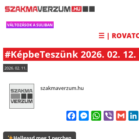
VÁLTOZÁSOK A SULIBAN
☰ | ROVAT
#KépbeTeszünk 2026. 02. 12.
2026. 02. 11.
szakmaverzum.hu
Facebook
Messenge
WhatsA
Viber
Gm
Hallgasd meg 1 percben