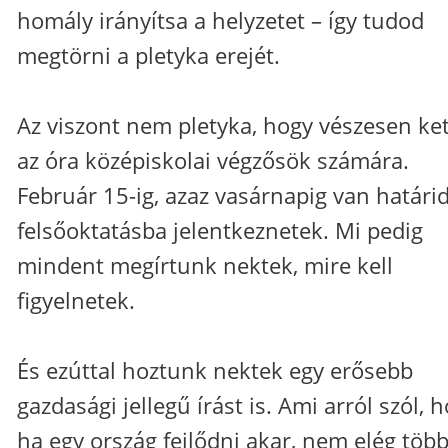
homály irányítsa a helyzetet – így tudod
megtörni a pletyka erejét.
Az viszont nem pletyka, hogy vészesen ke
az óra középiskolai végzősök számára.
Február 15-ig, azaz vasárnapig van határi
felsőoktatásba jelentkeznetek. Mi pedig
mindent megírtunk nektek, mire kell
figyelnetek.
És ezúttal hoztunk nektek egy erősebb
gazdasági jellegű írást is. Ami arról szól, 
ha egy ország fejlődni akar, nem elég töb