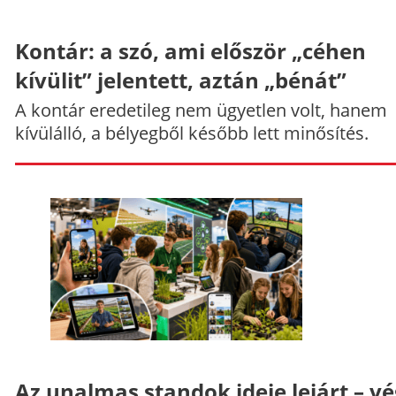
Kontár: a szó, ami először „céhen
kívülit” jelentett, aztán „bénát”
A kontár eredetileg nem ügyetlen volt, hanem
kívülálló, a bélyegből később lett minősítés.
Az unalmas standok ideje lejárt – v