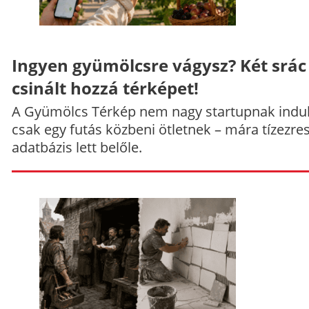
Ingyen gyümölcsre vágysz? Két srác
csinált hozzá térképet!
A Gyümölcs Térkép nem nagy startupnak indul
csak egy futás közbeni ötletnek – mára tízezre
adatbázis lett belőle.