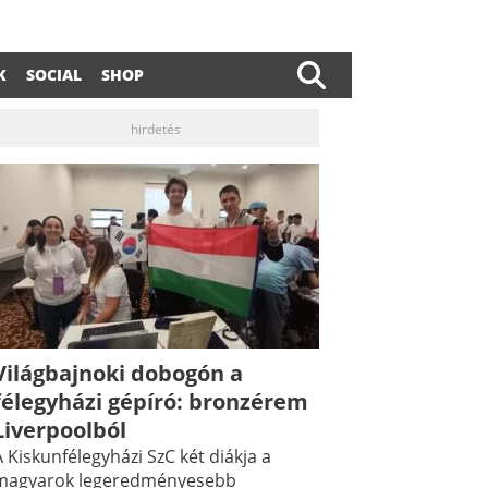
K
SOCIAL
SHOP
hirdetés
Világbajnoki dobogón a
félegyházi gépíró: bronzérem
dIn
ail
Liverpoolból
 Kiskunfélegyházi SzC két diákja a
magyarok legeredményesebb