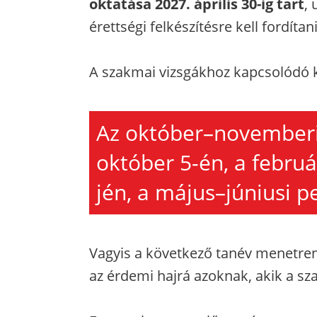
oktatása 2027. április 30-ig tart
, 
érettségi felkészítésre kell fordíta
A szakmai vizsgákhoz kapcsolódó k
Az október–novemberi
október 5-én, a februá
jén, a május–júniusi p
Vagyis a következő tanév menetrend
az érdemi hajrá azoknak, akik a sz