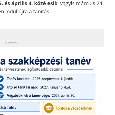
 és április 4. közé esik
, vagyis március 24.
én indul újra a tanítás.
_
hirdetés