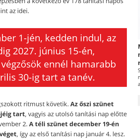
épzésben a következő év 178 tanítási napos
nt az idei.
ber 1-jén, kedden indul, az
dig 2027. június 15-én,
A végzősök ennél hamarabb
S
ilis 30-ig tart a tanév.
m
zokott ritmust követik.
Az őszi szünet
jéig tart
, vagyis az utolsó tanítási nap előtte
ovember 2.
A téli szünet december 19-én
 véget
, így az első tanítási nap január 4. lesz.