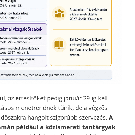
l, az értesítőket pedig január 29-ig kell
kásos menetrendnek tűnik, de a végzős
aidőszakra hangolt szigorúbb szervezés.
A
amán például a közismereti tantárgyak