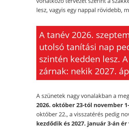
vonatkozó tervezet szerint a szakk
lesz, vagyis egy nappal rövidebb, mi
A tanév 2026. szeptem
utolsó tanítási nap pe
szintén kedden lesz. 
zárnak: nekik 2027. ápr
A szünetek nagy vonalakban a megs
2026. október 23-tól november 1-
október 22., a visszatérés pedig n
kezdődik és 2027. január 3-án ér