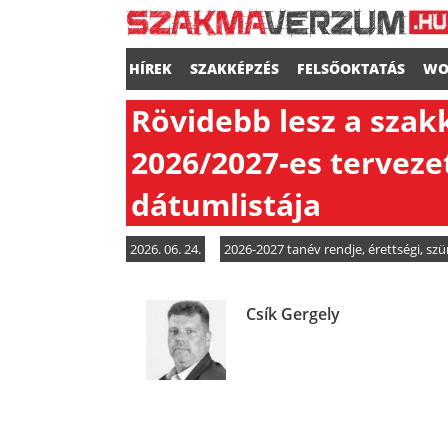
HÍREK
SZAKKÉPZÉS
FELSŐOKTATÁS
WO
Rövidebb lesz a szak
2026/2027-es terveze
dátumlistája
2026. 06. 24.
2026-2027 tanév rendje
,
érettségi
,
szü
Csík Gergely