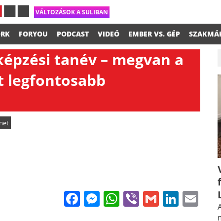
VÁLTOZÁSOK A SULIBAN
RK
FORYOU
PODCAST
VIDEÓ
EMBER VS. GÉP
SZAKMÁ
képzési tanév – megvan a
t legfontosabb
net
Facebook
Messenger
WhatsApp
Viber
Gmail
Linke
Em
A