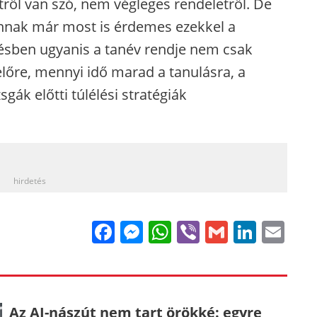
ről van szó, nem végleges rendeletről. De
annak már most is érdemes ezekkel a
ésben ugyanis a tanév rendje nem csak
 előre, mennyi idő marad a tanulásra, a
sgák előtti túlélési stratégiák
_
hirdetés
Facebook
Messenger
WhatsApp
Viber
Gmail
Linke
Em
Az AI-nászút nem tart örökké: egyre