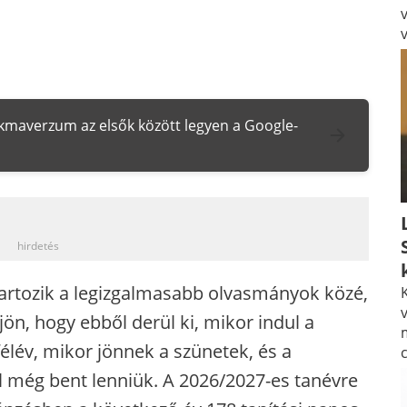
zakmaverzum az elsők között legyen a Google-
_
hirdetés
tartozik a legizgalmasabb olvasmányok közé,
K
v
ön, hogy ebből derül ki, mikor indul a
élév, mikor jönnek a szünetek, és a
 még bent lenniük. A 2026/2027-es tanévre