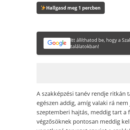
Hallgasd meg 1 percben
Itt állíthatod be, hogy a S
találatokban!
A szakképzési tanév rendje ritkán 
egészen addig, amíg valaki rá nem j
szeptemberi hajtás, meddig tart a f
végzősöknek pontosan meddig kell