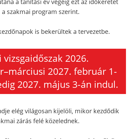
utána a tanítási év végéig ezt az időkeretet
ni a szakmai program szerint.
ezdőnapok is bekerültek a tervezetbe.
 vizsgaidőszak 2026.
r–márciusi 2027. február 1-
edig 2027. május 3-án indul.
je elég világosan kijelöli, mikor kezdődik
akmai zárás felé közelednek.