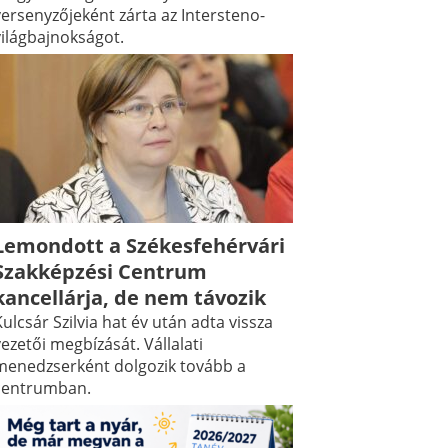
versenyzőjeként zárta az Intersteno-
világbajnokságot.
Lemondott a Székesfehérvári
Szakképzési Centrum
kancellárja, de nem távozik
ulcsár Szilvia hat év után adta vissza
ezetői megbízását. Vállalati
menedzserként dolgozik tovább a
centrumban.