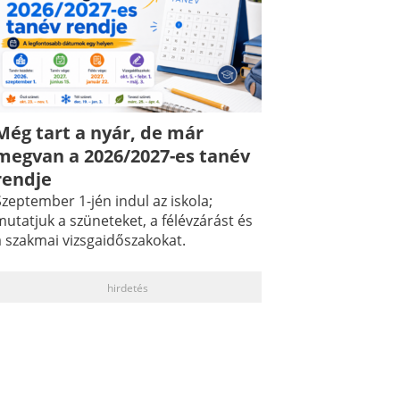
Még tart a nyár, de már
megvan a 2026/2027-es tanév
rendje
zeptember 1-jén indul az iskola;
utatjuk a szüneteket, a félévzárást és
a szakmai vizsgaidőszakokat.
hirdetés