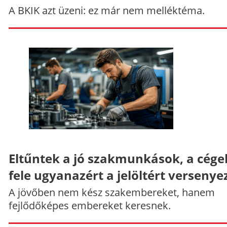
A BKIK azt üzeni: ez már nem melléktéma.
Eltűntek a jó szakmunkások, a cége
fele ugyanazért a jelöltért versenye
A jövőben nem kész szakembereket, hanem
fejlődőképes embereket keresnek.