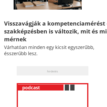
Visszavágják a kompetenciamérést 
szakképzésben is változik, mit és m
mérnek
Várhatóan minden egy kicsit egyszerűbb,
ésszerűbb lesz.
hirdetés
__
podcast
___________
.
__
.
__