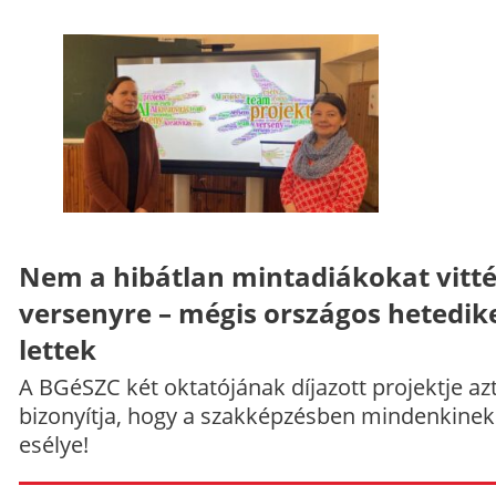
Nem a hibátlan mintadiákokat vitt
versenyre – mégis országos hetedik
lettek
A BGéSZC két oktatójának díjazott projektje az
bizonyítja, hogy a szakképzésben mindenkinek
esélye!