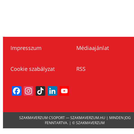
Impresszum
Médiaajánlat
Cookie szabályzat
RSS
Facebook
Instagram
TikTok
LinkedIn
YouTube
Channel
SZAKMAVERZUM CSOPORT — SZAKMAVERZUM.HU | MINDEN JOG
FENNTARTVA. | © SZAKMAVERZUM