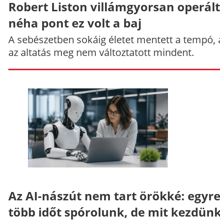
Robert Liston villámgyorsan operált
néha pont ez volt a baj
A sebészetben sokáig életet mentett a tempó,
az altatás meg nem változtatott mindent.
Az AI-nászút nem tart örökké: egyr
több időt spórolunk, de mit kezdün