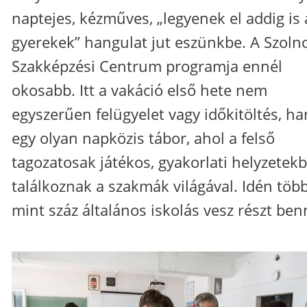
naptejes, kézműves, „legyenek el addig is 
gyerekek” hangulat jut eszünkbe. A Szoln
Szakképzési Centrum programja ennél
okosabb. Itt a vakáció első hete nem
egyszerűen felügyelet vagy időkitöltés, h
egy olyan napközis tábor, ahol a felső
tagozatosak játékos, gyakorlati helyzetek
találkoznak a szakmák világával. Idén töb
mint száz általános iskolás vesz részt ben