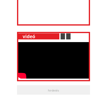
__
videó
___________
.
__
.
__
hirdetés