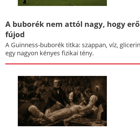
A buborék nem attól nagy, hogy er
fújod
A Guinness-buborék titka: szappan, víz, gliceri
egy nagyon kényes fizikai tény.