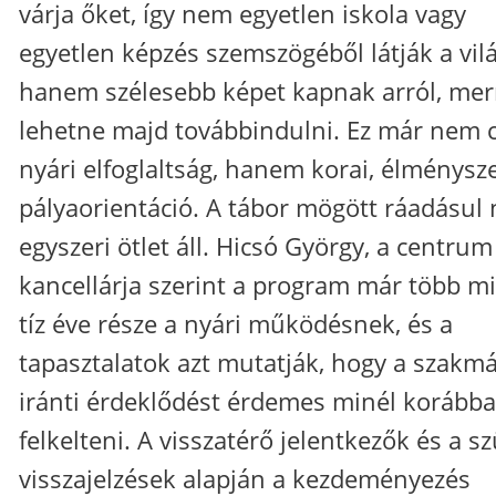
várja őket, így nem egyetlen iskola vagy
egyetlen képzés szemszögéből látják a vilá
hanem szélesebb képet kapnak arról, mer
lehetne majd továbbindulni. Ez már nem 
nyári elfoglaltság, hanem korai, élménysz
pályaorientáció. A tábor mögött ráadásul
egyszeri ötlet áll. Hicsó György, a centrum
kancellárja szerint a program már több m
tíz éve része a nyári működésnek, és a
tapasztalatok azt mutatják, hogy a szakm
iránti érdeklődést érdemes minél korább
felkelteni. A visszatérő jelentkezők és a sz
visszajelzések alapján a kezdeményezés