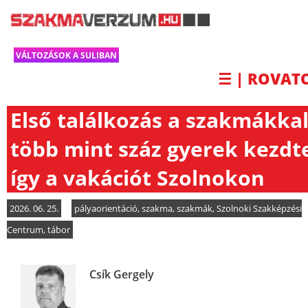
VÁLTOZÁSOK A SULIBAN
☰ | ROVAT
Első találkozás a szakmákkal
több mint száz gyerek kezdt
így a vakációt Szolnokon
2026. 06. 25.
pályaorientáció
,
szakma
,
szakmák
,
Szolnoki Szakképzési
Centrum
,
tábor
Csík Gergely