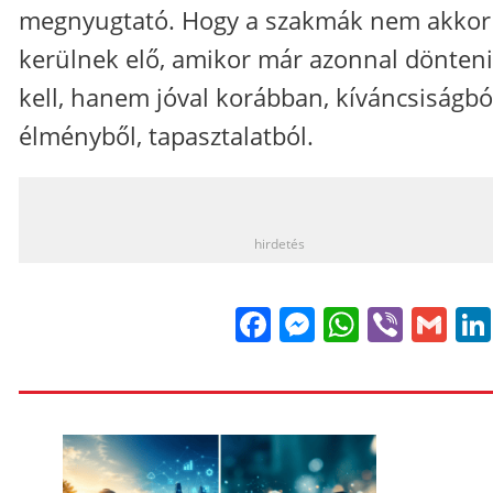
megnyugtató. Hogy a szakmák nem akkor
kerülnek elő, amikor már azonnal dönteni
kell, hanem jóval korábban, kíváncsiságbó
élményből, tapasztalatból.
_
hirdetés
Facebook
Messenge
WhatsA
Viber
Gm