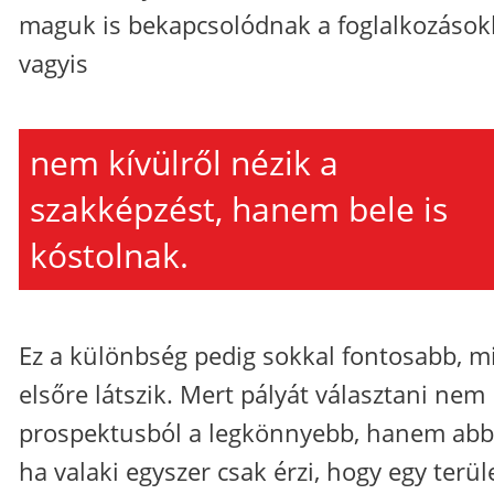
maguk is bekapcsolódnak a foglalkozások
vagyis
nem kívülről nézik a
szakképzést, hanem bele is
kóstolnak.
Ez a különbség pedig sokkal fontosabb, m
elsőre látszik. Mert pályát választani nem
prospektusból a legkönnyebb, hanem abb
ha valaki egyszer csak érzi, hogy egy terül