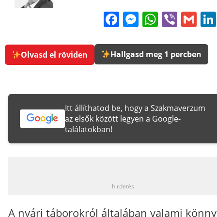
Facebook
Messenge
WhatsA
Viber
Gm
Hallgasd meg 1 percben
Olvasd el röviden
Itt állíthatod be, hogy a Szakmaverzum
az elsők között legyen a Google-
találatokban!
_
hirdetés
A nyári táborokról általában valami könny