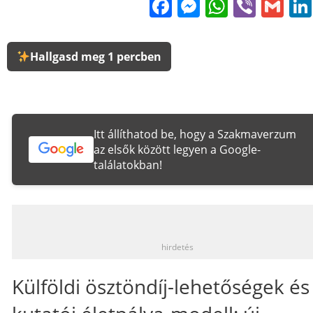
Facebook
Messenge
WhatsA
Viber
Gm
Hallgasd meg 1 percben
Itt állíthatod be, hogy a Szakmaverzum
az elsők között legyen a Google-
találatokban!
_
hirdetés
Külföldi ösztöndíj-lehetőségek és