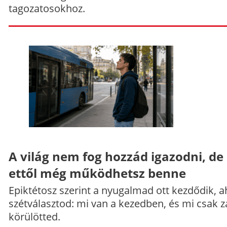
tagozatosokhoz.
A világ nem fog hozzád igazodni, de
ettől még működhetsz benne
Epiktétosz szerint a nyugalmad ott kezdődik, a
szétválasztod: mi van a kezedben, és mi csak z
körülötted.