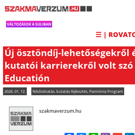
VÁLTOZÁSOK A SULIBAN
☰ | ROVAT
Új ösztöndíj-lehetőségekről 
kutatói karrierekről volt szó
Educatión
2026. 01. 12.
felsőoktatás
,
kutatás-fejlesztés
,
Pannónia Program
szakmaverzum.hu