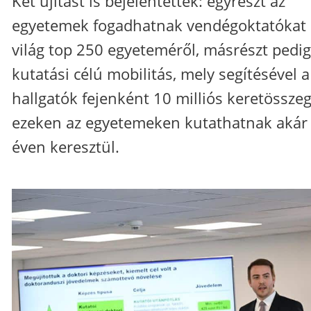
Két újítást is bejelentettek: egyrészt az
egyetemek fogadhatnak vendégoktatókat 
világ top 250 egyeteméről, másrészt pedig
kutatási célú mobilitás, mely segítésével a
hallgatók fejenként 10 milliós keretössze
ezeken az egyetemeken kutathatnak akár 
éven keresztül.