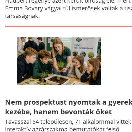
Flaubert regénye azért került bíróság elé, mert
Emma Bovary vágyai túl ismerősek voltak a tis
társaságnak.
Nem prospektust nyomtak a gyere
kezébe, hanem bevonták őket
Tavasszal 54 településen, 71 alkalommal vittek
interaktív agrárszakma-bemutatókat felső