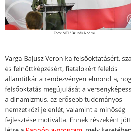
Fotó: MTI / Bruzák Noémi
Varga-Bajusz Veronika felsőoktatásért, sz
és felnőttképzésért, fiatalokért felelős
államtitkár a rendezvényen elmondta, hog
felsőoktatás megújulását a versenyképess
a dinamizmus, az erősebb tudományos
nemzetközi jelenlét, valamint a minőség
fejlesztése motiválta. Ennek részeként jöt
létre a
Pannónia-program
, mely keretébe