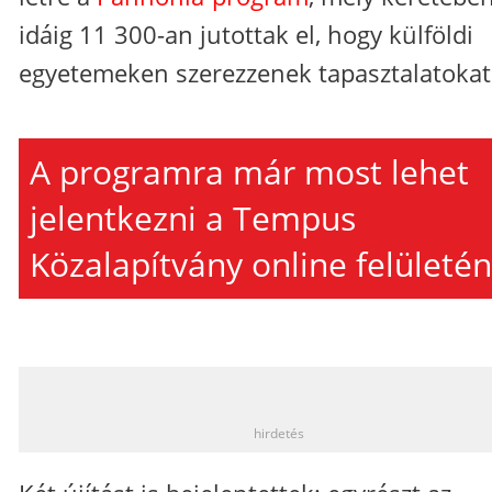
idáig 11 300-an jutottak el, hogy külföldi
egyetemeken szerezzenek tapasztalatokat
A programra már most lehet
jelentkezni a Tempus
Közalapítvány online felületén
_
hirdetés