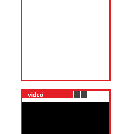
__
videó
___________
.
__
.
__