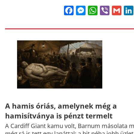
Facebook
Messenge
WhatsA
Viber
Gm
A hamis óriás, amelynek még a
hamisítványa is pénzt termelt
A Cardiff Giant kamu volt, Barnum másolata 
még rá is tett egy lapáttal: a hit néha jobb üzlet