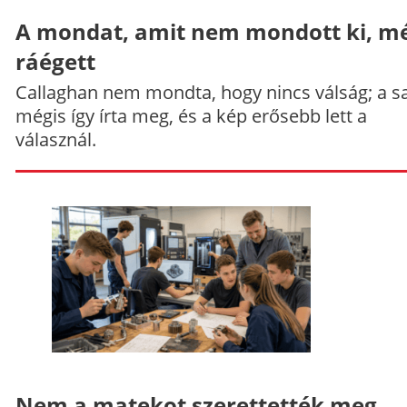
A mondat, amit nem mondott ki, mé
ráégett
Callaghan nem mondta, hogy nincs válság; a sa
mégis így írta meg, és a kép erősebb lett a
válasznál.
Nem a matekot szerettették meg