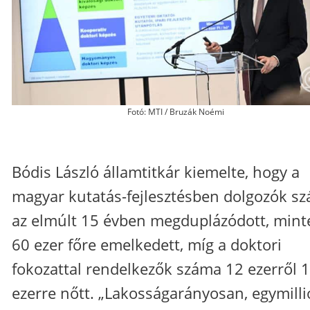
Fotó: MTI / Bruzák Noémi
Bódis László államtitkár kiemelte, hogy a
magyar kutatás-fejlesztésben dolgozók s
az elmúlt 15 évben megduplázódott, mint
60 ezer főre emelkedett, míg a doktori
fokozattal rendelkezők száma 12 ezerről 
ezerre nőtt. „Lakosságarányosan, egymilli