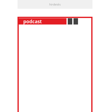
hirdetés
__
podcast
___________
.
__
.
__