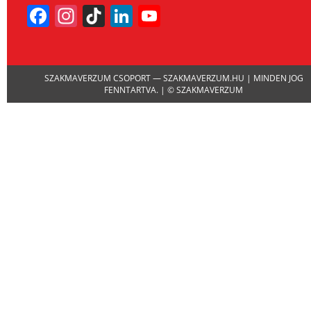
Facebook
Instagram
TikTok
LinkedIn
YouTube
Channel
SZAKMAVERZUM CSOPORT — SZAKMAVERZUM.HU | MINDEN JOG
FENNTARTVA. | © SZAKMAVERZUM