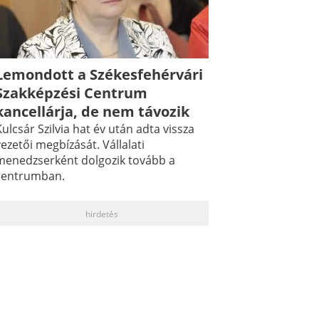
Lemondott a Székesfehérvári
Szakképzési Centrum
kancellárja, de nem távozik
ulcsár Szilvia hat év után adta vissza
ezetői megbízását. Vállalati
menedzserként dolgozik tovább a
centrumban.
hirdetés