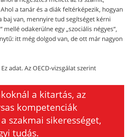
hol a tanár és a diák feltérképezik, hogyan
a baj van, mennyire tud segítséget kérni
” mellé odakerülne egy „szociális négyes”,
nytű: itt még dolgod van, de ott már nagyon
Ez adat. Az OECD-vizsgálat szerint
koknál a kitartás, az
rsas kompetenciák
 a szakmai sikerességet,
yi tudás.