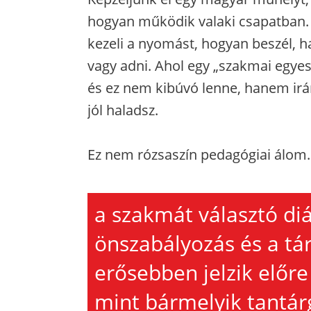
hogyan működik valaki csapatban. A
kezeli a nyomást, hogyan beszél, h
vagy adni. Ahol egy „szakmai egyes
és ez nem kibúvó lenne, hanem irá
jól haladsz.
Ez nem rózsaszín pedagógiai álom. 
a szakmát választó diá
önszabályozás és a tá
erősebben jelzik előre
mint bármelyik tantárg