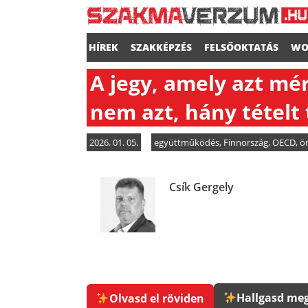
HÍREK
SZAKKÉPZÉS
FELSŐOKTATÁS
WO
A jegy, amely azt mér
nem azt, hány tételt
2026. 01. 05.
együttműködés
,
Finnország
,
OECD
,
ö
Csík Gergely
Hallgasd meg
Olvasd el röviden