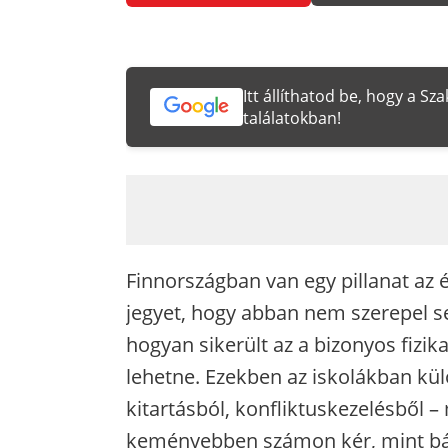
Itt állíthatod be, hogy a S
találatokban!
Finnországban van egy pillanat az
jegyet, hogy abban nem szerepel s
hogyan sikerült az a bizonyos fizik
lehetne. Ezekben az iskolákban k
kitartásból, konfliktuskezelésből –
keményebben számon kér, mint bá