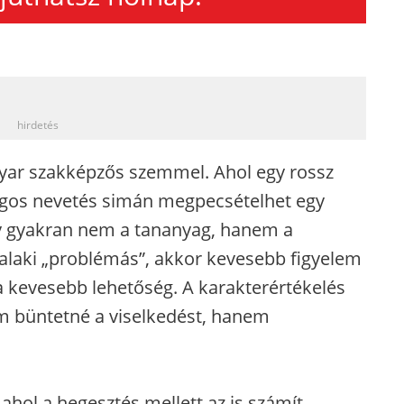
_
hirdetés
ar szakképzős szemmel. Ahol egy rossz
angos nevetés simán megpecsételhet egy
ély gyakran nem a tananyag, hanem a
 valaki „problémás”, akkor kevesebb figyelem
a kevesebb lehetőség. A karakterértékelés
em büntetné a viselkedést, hanem
hol a hegesztés mellett az is számít,