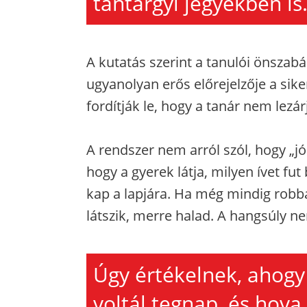
tantárgyi jegyekben is
A kutatás szerint a tanulói önszabá
ugyanolyan erős előrejelzője a sik
fordítják le, hogy a tanár nem lezá
A rendszer nem arról szól, hogy „jó
hogy a gyerek látja, milyen ívet fut
kap a lapjára. Ha még mindig robba
látszik, merre halad. A hangsúly n
Úgy értékelnek, ahogy 
voltál tegnap, és hova