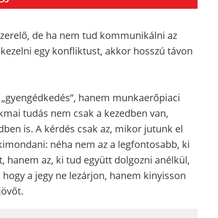
ószerelő, de ha nem tud kommunikálni az
 kezelni egy konfliktust, akkor hosszú távon
em „gyengédkedés”, hanem munkaerőpiaci
zakmai tudás nem csak a kezedben van,
ben is. A kérdés csak az, mikor jutunk el
 kimondani: néha nem az a legfontosabb, ki
, hanem az, ki tud együtt dolgozni anélkül,
 hogy a jegy ne lezárjon, hanem kinyisson
jövőt.
_