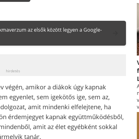
zakmaverzum az elsők között legyen a Google-
_
hirdetés
 év végén, amikor a diákok úgy kapnak
A
em egyenlet, sem igekötős ige, sem az,
adolgozat, amit mindenki elfelejtene, ha
ülön érdemjegyet kapnak együttműködésből,
 mindenből, amit az élet egyébként sokkal
rmelyik tanár.