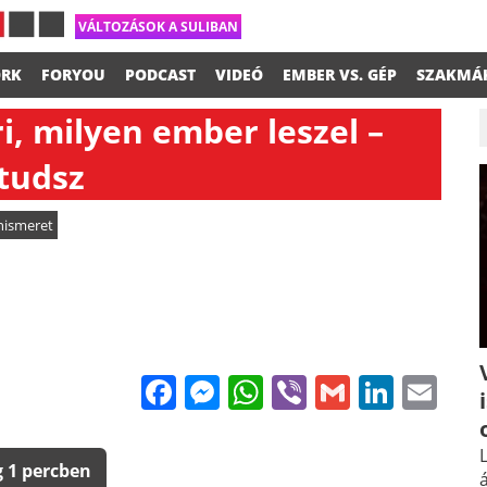
VÁLTOZÁSOK A SULIBAN
RK
FORYOU
PODCAST
VIDEÓ
EMBER VS. GÉP
SZAKMÁ
i, milyen ember leszel –
 tudsz
nismeret
Facebook
Messenger
WhatsApp
Viber
Gmail
Linke
Em
L
 1 percben
á