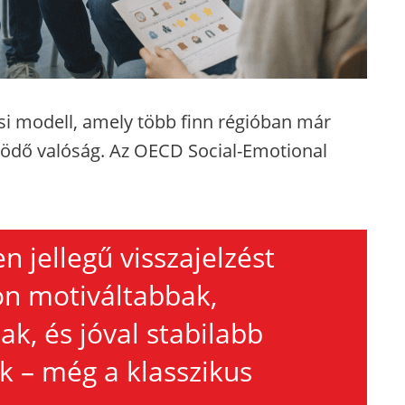
si modell, amely több finn régióban már
dő valóság. Az OECD Social-Emotional
en jellegű visszajelzést
on motiváltabbak,
k, és jóval stabilabb
k – még a klasszikus