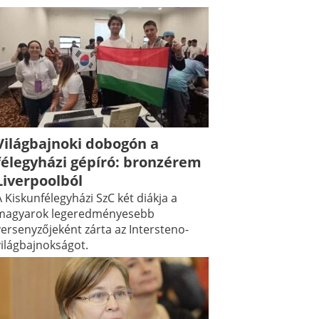
Világbajnoki dobogón a
félegyházi gépíró: bronzérem
Liverpoolból
 Kiskunfélegyházi SzC két diákja a
magyarok legeredményesebb
versenyzőjeként zárta az Intersteno-
világbajnokságot.