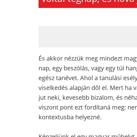
És akkor nézzük meg mindezt magy
nap, egy beszólás, vagy egy túl h
egész tanévet. Ahol a tanulási es
viselkedés alapján dől el. Mert ha
jut neki, kevesebb bizalom, és néh
viszont pont ezt fordítaná meg: n
kontextusba helyezné.
Képzeljünk el egy magyar műhelyt, a