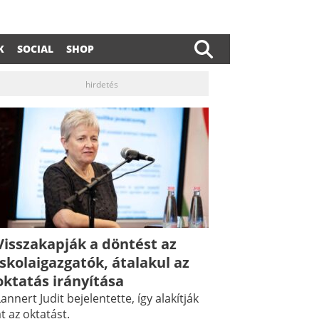
K
SOCIAL
SHOP
hirdetés
Visszakapják a döntést az
dIn
ail
iskolaigazgatók, átalakul az
oktatás irányítása
annert Judit bejelentette, így alakítják
t az oktatást.