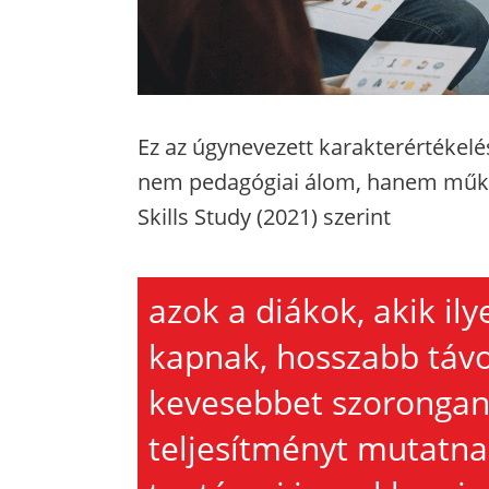
Ez az úgynevezett karakterértékelé
nem pedagógiai álom, hanem műkö
Skills Study (2021) szerint
azok a diákok, akik ily
kapnak, hosszabb táv
kevesebbet szorongana
teljesítményt mutatna