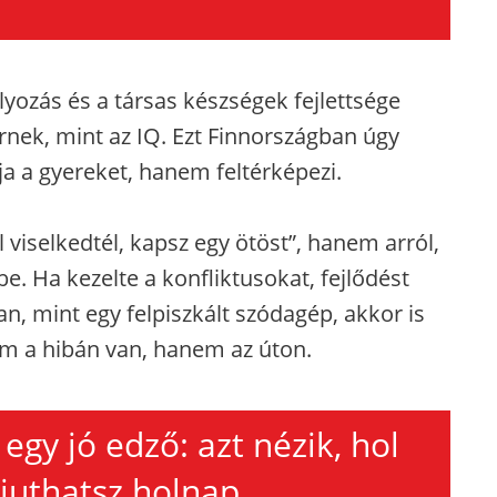
.
lyozás és a társas készségek fejlettsége
ernek, mint az IQ. Ezt Finnországban úgy
rja a gyereket, hanem feltérképezi.
l viselkedtél, kapsz egy ötöst”, hanem arról,
 be. Ha kezelte a konfliktusokat, fejlődést
n, mint egy felpiszkált szódagép, akkor is
em a hibán van, hanem az úton.
egy jó edző: azt nézik, hol
 juthatsz holnap.