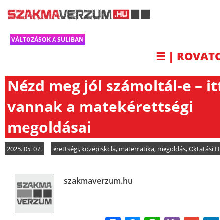
VÁLTOZÁSOK A SULIBAN
☰ | ROVAT
Nézd meg jól számoltál-e – it
vannak a matekérettségi
megoldásai
2025. 05. 07.
érettségi
,
középiskola
,
matematika
,
megoldás
,
Oktatási H
szakmaverzum.hu