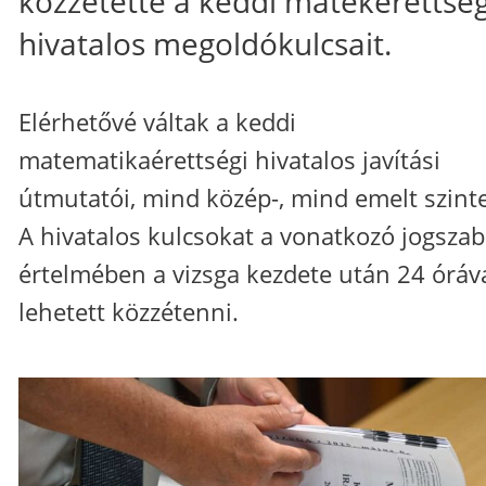
közzétette a keddi matekérettség
hivatalos megoldókulcsait.
Elérhetővé váltak a keddi
matematikaérettségi hivatalos javítási
útmutatói, mind közép-, mind emelt szint
A hivatalos kulcsokat a vonatkozó jogszab
értelmében a vizsga kezdete után 24 óráv
lehetett közzétenni.