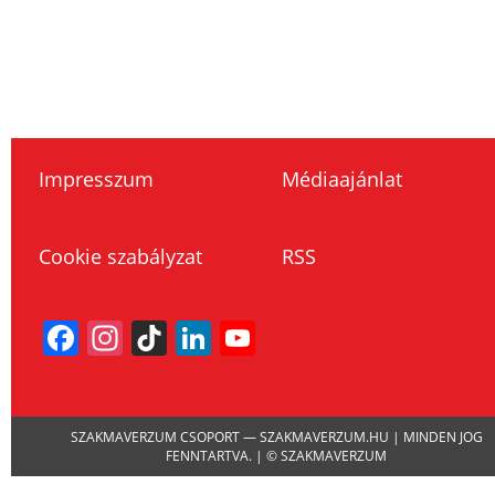
Impresszum
Médiaajánlat
Cookie szabályzat
RSS
Facebook
Instagram
TikTok
LinkedIn
YouTube
Channel
SZAKMAVERZUM CSOPORT — SZAKMAVERZUM.HU | MINDEN JOG
FENNTARTVA. | © SZAKMAVERZUM