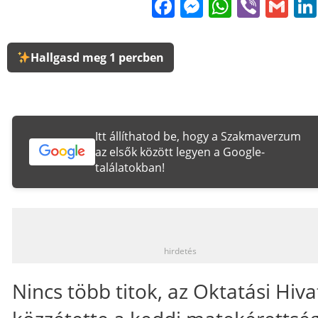
Facebook
Messenge
WhatsA
Viber
Gm
Hallgasd meg 1 percben
Itt állíthatod be, hogy a Szakmaverzum
az elsők között legyen a Google-
találatokban!
_
hirdetés
Nincs több titok, az Oktatási Hiva