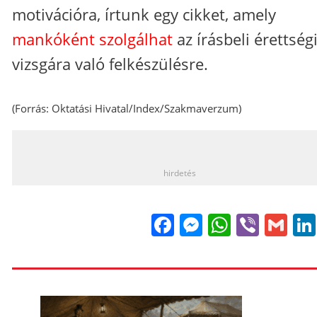
motivációra, írtunk egy cikket, amely
mankóként szolgálhat
az írásbeli érettség
vizsgára való felkészülésre.
(Forrás: Oktatási Hivatal/Index/Szakmaverzum)
_
hirdetés
Facebook
Messenge
WhatsA
Viber
Gm