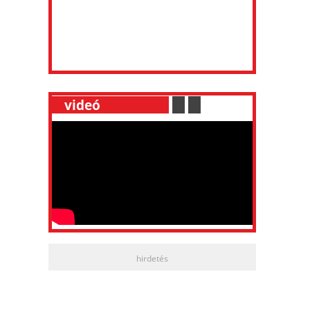
__
videó
___________
.
__
.
__
hirdetés