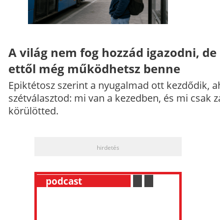
A világ nem fog hozzád igazodni, de
ettől még működhetsz benne
Epiktétosz szerint a nyugalmad ott kezdődik, a
szétválasztod: mi van a kezedben, és mi csak z
körülötted.
hirdetés
__
podcast
___________
.
__
.
__