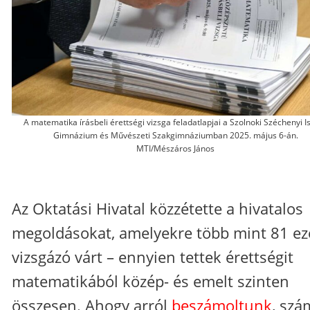
A matematika írásbeli érettségi vizsga feladatlapjai a Szolnoki Széchenyi I
Gimnázium és Művészeti Szakgimnáziumban 2025. május 6-án.
MTI/Mészáros János
Az Oktatási Hivatal közzétette a hivatalos
megoldásokat, amelyekre több mint 81 ez
vizsgázó várt – ennyien tettek érettségit
matematikából közép- és emelt szinten
összesen. Ahogy arról
beszámoltunk
, szá