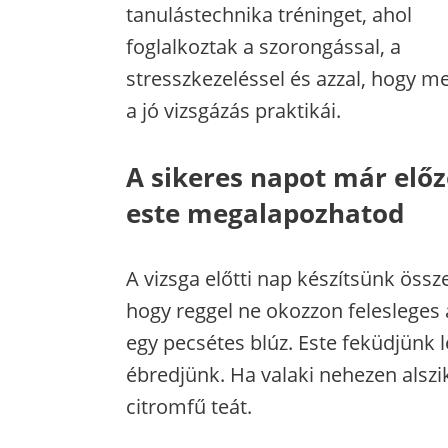
tanulástechnika tréninget, ahol
foglalkoztak a szorongással, a
stresszkezeléssel és azzal, hogy m
a jó vizsgázás praktikái.
A sikeres napot már elő
este megalapozhatod
A vizsga előtti nap készítsünk ös
hogy reggel ne okozzon felesleges
egy pecsétes blúz. Este feküdjünk
ébredjünk. Ha valaki nehezen alszik 
citromfű teát.