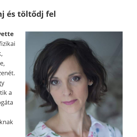
 és töltődj fel
yette
izikai
,
e,
zenét.
gy
ik a
ogáta
áknak