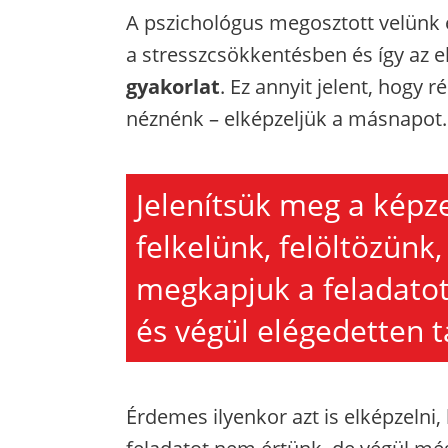
A pszichológus megosztott velünk 
a stresszcsökkentésben és így az 
gyakorlat
.
Ez annyit jelent, hogy 
néznénk – elképzeljük a másnapot.
Jelenítsük meg a képz
felkelünk, felöltözünk
megkapjuk a feladatot
és végül elégedetten 
Érdemes ilyenkor azt is elképzelni,