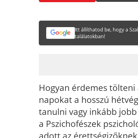
Itt állíthatod be, hogy a S
találatokban!
Hogyan érdemes tölteni az
napokat a hosszú hétvé
tanulni vagy inkább job
a Pszichofészek pszicho
adott az érettségizőknek