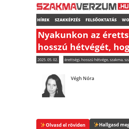
HÍREK
SZAKKÉPZÉS
FELSŐOKTATÁS
WO
Nyakunkon az érettség
hosszú hétvégét, hog
2025. 05. 02.
érettségi
,
hosszú hétvége
,
szakma
,
sz
Végh Nóra
Hallgasd meg
Olvasd el röviden