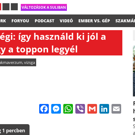
VÁLTOZÁSOK A SULIBAN
RK
FORYOU
PODCAST
VIDEÓ
EMBER VS. GÉP
SZAKMÁ
i: így használd ki jól a
y a toppon legyél
akmaverzum
,
vizsga
Facebook
Messenger
WhatsApp
Viber
Gmail
Linke
Em
S
 1 percben
a