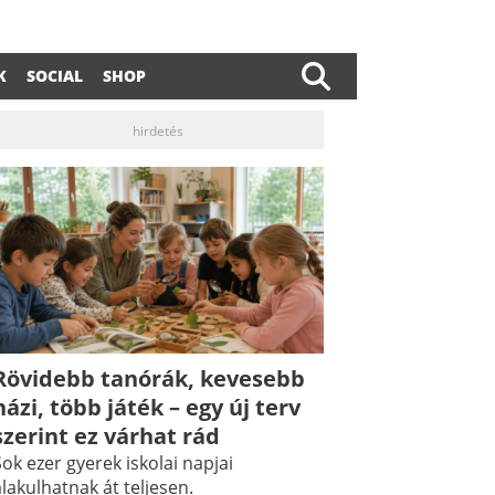
K
SOCIAL
SHOP
hirdetés
Rövidebb tanórák, kevesebb
dIn
ail
házi, több játék – egy új terv
szerint ez várhat rád
ok ezer gyerek iskolai napjai
lakulhatnak át teljesen.