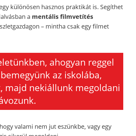
egy különösen hasznos praktikát is.
Segíthet
elalvásban a
mentális filmvetítés
részletgazdagon – mintha csak egy filmet
eletünkben, ahogyan reggel
, bemegyünk az iskolába,
, majd nekiállunk megoldani
távozunk.
hogy valami nem jut eszünkbe, vagy egy