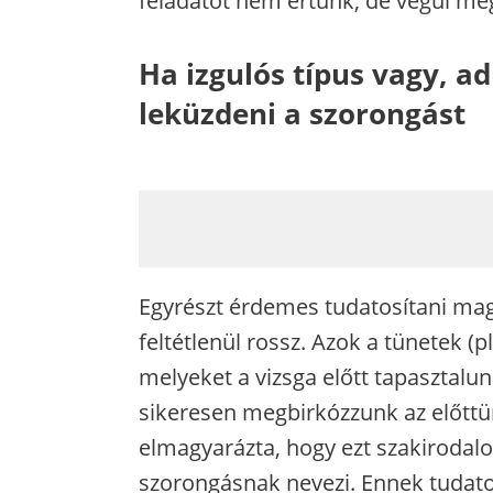
feladatot nem értünk, de végül mé
Ha izgulós típus vagy, a
leküzdeni a szorongást
Egyrészt érdemes tudatosítani m
feltétlenül rossz. Azok a tünetek (p
melyeket a vizsga előtt tapasztalun
sikeresen megbirkózzunk az előttün
elmagyarázta, hogy ezt szakirodalom
szorongásnak nevezi. Ennek tudatos