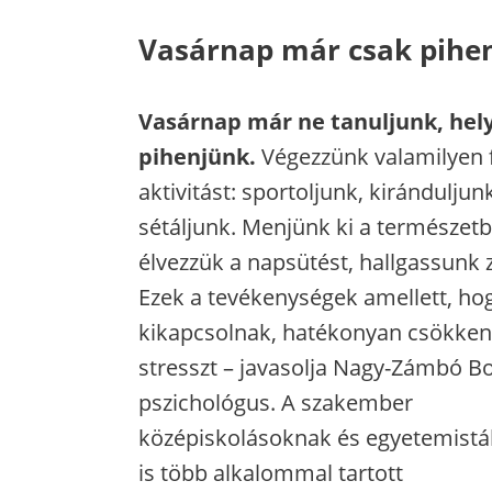
Vasárnap már csak pihenj
Vasárnap már ne tanuljunk, hel
pihenjünk.
Végezzünk valamilyen f
aktivitást: sportoljunk, kiránduljunk
sétáljunk. Menjünk ki a természetb
élvezzük a napsütést, hallgassunk 
Ezek a tevékenységek amellett, ho
kikapcsolnak, hatékonyan csökkent
stresszt – javasolja Nagy-Zámbó B
pszichológus. A szakember
középiskolásoknak és egyetemist
is több alkalommal tartott