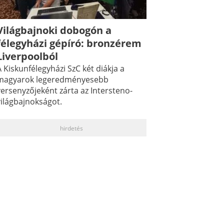
Világbajnoki dobogón a
félegyházi gépíró: bronzérem
Liverpoolból
 Kiskunfélegyházi SzC két diákja a
magyarok legeredményesebb
versenyzőjeként zárta az Intersteno-
világbajnokságot.
hirdetés