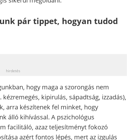
gis sikerül megoldani.
dunk pár tippet, hogyan tudod
_
hirdetés
agunkban, hogy maga a szorongás nem
l. kézremegés, kipirulás, sápadtság, izzadás),
k, arra készítenek fel minket, hogy
k álló kihívással. A pszichológus
 facilitáló, azaz teljesítményt fokozó
ítása azért fontos lépés, mert az izgulás