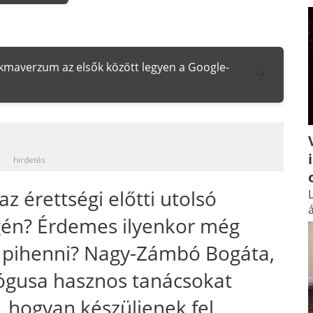
zakmaverzum az elsők között legyen a Google-
_
hirdetés
 érettségi előtti utolsó
L
á
gén? Érdemes ilyenkor még
b pihenni? Nagy-Zámbó Bogáta,
lógusa hasznos tanácsokat
, hogyan készüljenek fel