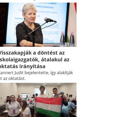
Visszakapják a döntést az
iskolaigazgatók, átalakul az
oktatás irányítása
annert Judit bejelentette, így alakítják
t az oktatást.