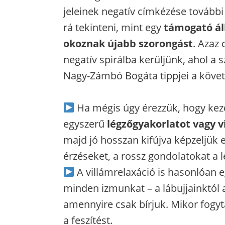
jeleinek negatív címkézése további
rá tekinteni, mint egy
támogató áll
okoznak újabb szorongást
. Azaz
negatív spirálba kerüljünk, ahol a
Nagy-Zámbó Bogáta tippjei a követ
Ha mégis úgy érezzük, hogy kezd
egyszerű
légzőgyakorlatot vagy v
majd jó hosszan kifújva képzeljük e
érzéseket, a rossz gondolatokat a l
A villámrelaxáció is hasonlóan 
minden izmunkat – a lábujjainktól a
amennyire csak bírjuk. Mikor fogyt
a feszítést.