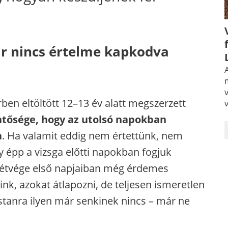
ár nincs értelme kapkodva
A
rben eltöltött 12–13 év alatt megszerzett
ntősége, hogy az utolsó napokban
a
. Ha valamit eddig nem értettünk, nem
y épp a vizsga előtti napokban fogjuk
hétvége első napjaiban még érdemes
ink, azokat átlapozni, de teljesen ismeretlen
tanra ilyen már senkinek nincs – már ne