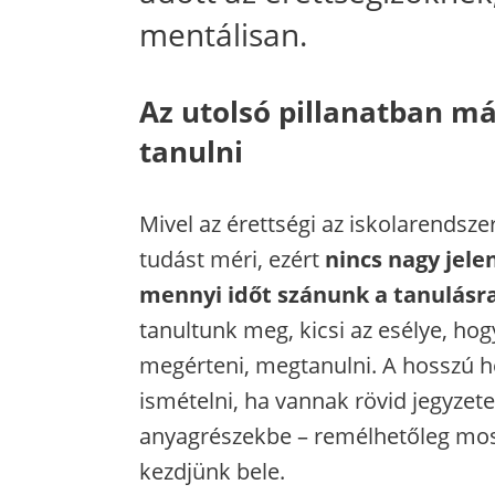
mentálisan.
Az utolsó pillanatban m
tanulni
Mivel az érettségi az iskolarendsze
tudást méri, ezért
nincs nagy jele
mennyi időt szánunk a tanulásr
tanultunk meg, kicsi az esélye, hog
megérteni, megtanulni. A hosszú 
ismételni, ha vannak rövid jegyzete
anyagrészekbe – remélhetőleg mos
kezdjünk bele.