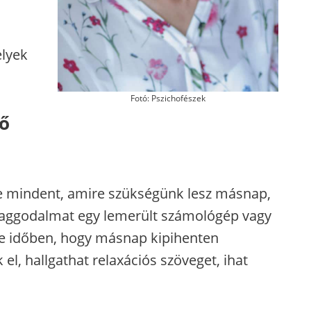
elyek
Fotó: Pszichofészek
ző
sze mindent, amire szükségünk lesz másnap,
 aggodalmat egy lemerült számológép vagy
 le időben, hogy másnap kipihenten
el, hallgathat relaxációs szöveget, ihat