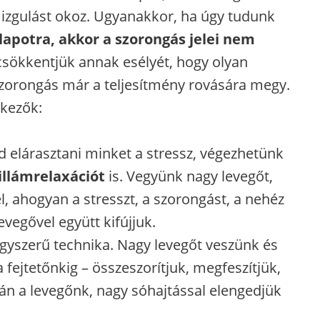
 izgulást okoz. Ugyanakkor, ha úgy tudunk
apotra, akkor a szorongás jelei nem
 csökkentjük annak esélyét, hogy olyan
 szorongás már a teljesítmény rovására megy.
kezők:
 elárasztani minket a stressz, végezhetünk
illámrelaxációt
is. Vegyünk nagy levegőt,
l, ahogyan a stresszt, a szorongást, a nehéz
evegővel együtt kifújjuk.
egyszerű technika. Nagy levegőt veszünk és
 fejtetőnkig – összeszorítjuk, megfeszítjük,
án a levegőnk, nagy sóhajtással elengedjük