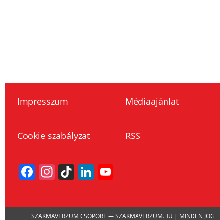
Impresszum
Médiaajánlat
Cookie szabályzat
RSS
Facebook
Instagram
TikTok
LinkedIn
YouTube
Channel
SZAKMAVERZUM CSOPORT — SZAKMAVERZUM.HU | MINDEN JOG