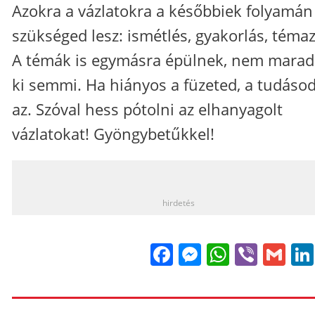
Azokra a vázlatokra a későbbiek folyamán 
szükséged lesz: ismétlés, gyakorlás, témaz
A témák is egymásra épülnek, nem marad
ki semmi. Ha hiányos a füzeted, a tudásod
az. Szóval hess pótolni az elhanyagolt
vázlatokat! Gyöngybetűkkel!
_
hirdetés
Facebook
Messenge
WhatsA
Viber
Gm