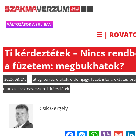
VÁLTOZÁSOK A SULIBAN
☰ | ROVAT
Ti kérdeztétek – Nincs rend
a füzetem: megbukhatok?
2025. 03. 21.
átlag
,
bukás
,
diákok
,
érdemjegy
,
füzet
,
iskola
,
oktatás
,
óra
munka
,
szakmaverzum
,
ti kéreztétek
Csík Gergely
Facebook
Messenge
WhatsA
Viber
Gm