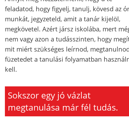
feladatod, hogy figyelj, tanulj, kövesd az ó
munkát, jegyzeteld, amit a tanár kijelöl,
megkövetel. Azért jársz iskolába, mert mé
nem vagy azon a tudásszinten, hogy megít
mit miért szükséges leírnod, megtanulnod
füzetedet a tanulási folyamatban használ
kell.
Sokszor egy jó vázlat
megtanulása már fél tudás.