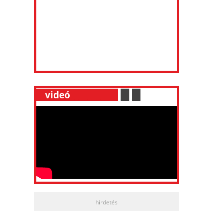
__
videó
___________
.
__
.
__
hirdetés