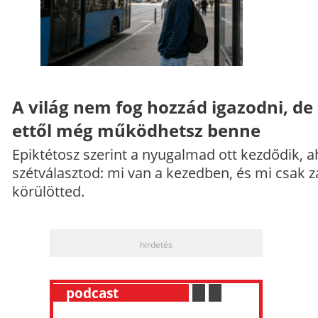
A világ nem fog hozzád igazodni, de
ettől még működhetsz benne
Epiktétosz szerint a nyugalmad ott kezdődik, a
szétválasztod: mi van a kezedben, és mi csak z
körülötted.
hirdetés
__
podcast
___________
.
__
.
__