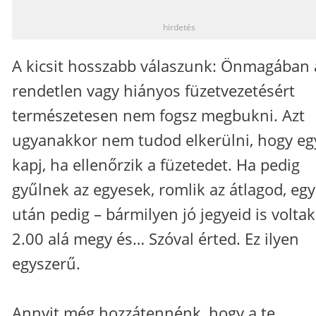
hirdetés
A kicsit hosszabb válaszunk: Önmagában 
rendetlen vagy hiányos füzetvezetésért
természetesen nem fogsz megbukni. Azt
ugyanakkor nem tudod elkerülni, hogy eg
kapj, ha ellenőrzik a füzetedet. Ha pedig
gyűlnek az egyesek, romlik az átlagod, egy
után pedig – bármilyen jó jegyeid is voltak
2.00 alá megy és… Szóval érted. Ez ilyen
egyszerű.
Annyit még hozzátennénk, hogy a te