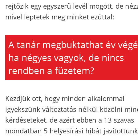
rejtőzik egy egyszerű levél mögött, de néz
mivel leptetek meg minket ezúttal:
A tanár megbuktathat év végé
ha négyes vagyok, de nincs
rendben a füzetem?
Kezdjük ott, hogy minden alkalommal
igyekszünk változtatás nélkül közölni mi
kérdéseteket, de azért ebben a 13 szavas
mondatban 5 helyesírási hibát javítottunk