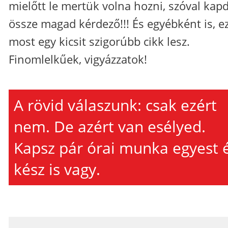
mielőtt le mertük volna hozni, szóval kap
össze magad kérdező!!! És egyébként is, e
most egy kicsit szigorúbb cikk lesz.
Finomlelkűek, vigyázzatok!
A rövid válaszunk: csak ezért
nem. De azért van esélyed.
Kapsz pár órai munka egyest 
kész is vagy.
_