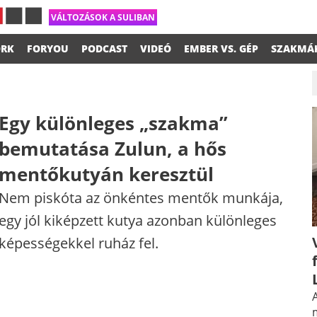
VÁLTOZÁSOK A SULIBAN
RK
FORYOU
PODCAST
VIDEÓ
EMBER VS. GÉP
SZAKMÁ
Egy különleges „szakma”
bemutatása Zulun, a hős
mentőkutyán keresztül
Nem piskóta az önkéntes mentők munkája,
egy jól kiképzett kutya azonban különleges
képességekkel ruház fel.
A