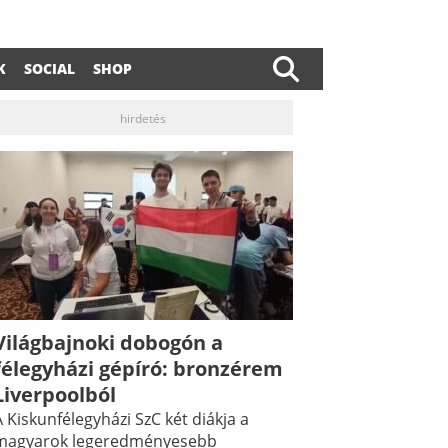
K
SOCIAL
SHOP
hirdetés
Világbajnoki dobogón a
félegyházi gépíró: bronzérem
Liverpoolból
 Kiskunfélegyházi SzC két diákja a
magyarok legeredményesebb