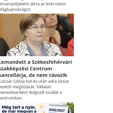
versenyzőjeként zárta az Intersteno-
világbajnokságot.
Lemondott a Székesfehérvári
Szakképzési Centrum
kancellárja, de nem távozik
ulcsár Szilvia hat év után adta vissza
ezetői megbízását. Vállalati
menedzserként dolgozik tovább a
centrumban.