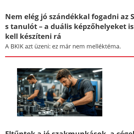
Nem elég jó szándékkal fogadni az 
s tanulót – a duális képzőhelyeket is
kell készíteni rá
A BKIK azt üzeni: ez már nem melléktéma.
Eltűntek a jó szakmunkások, a cége