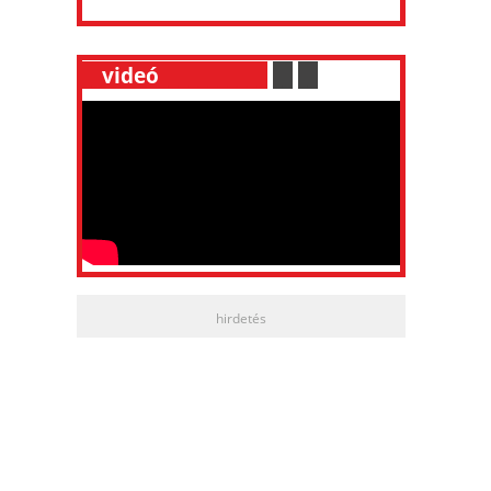
__
videó
___________
.
__
.
__
hirdetés