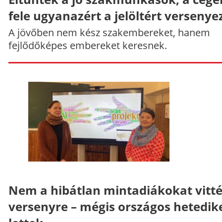
fele ugyanazért a jelöltért versenye
A jövőben nem kész szakembereket, hanem
fejlődőképes embereket keresnek.
Nem a hibátlan mintadiákokat vitt
versenyre – mégis országos hetedik