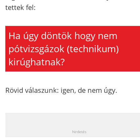
tettek fel:
Ha úgy döntök hogy nem
pótvizsgázok (technikum)
kirúghatnak?
Rövid válaszunk: igen, de nem úgy.
_
hirdetés