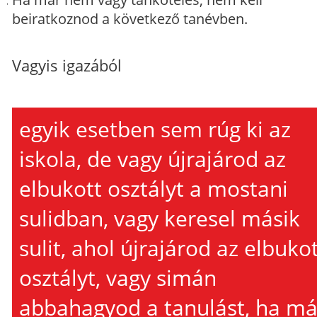
beiratkoznod a következő tanévben.
Vagyis igazából
egyik esetben sem rúg ki az
iskola, de vagy újrajárod az
elbukott osztályt a mostani
sulidban, vagy keresel másik
sulit, ahol újrajárod az elbuko
osztályt, vagy simán
abbahagyod a tanulást, ha má