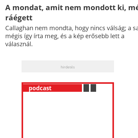
A mondat, amit nem mondott ki, mé
ráégett
Callaghan nem mondta, hogy nincs válság; a sa
mégis így írta meg, és a kép erősebb lett a
válasznál.
hirdetés
__
podcast
___________
.
__
.
__