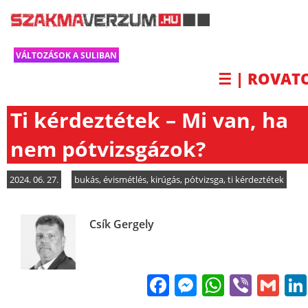
VÁLTOZÁSOK A SULIBAN
☰ | ROVAT
Ti kérdeztétek – Mi van, ha
nem pótvizsgázok?
2024. 06. 27.
bukás
,
évismétlés
,
kirúgás
,
pótvizsga
,
ti kérdeztétek
Csík Gergely
Facebook
Messenge
WhatsA
Viber
Gm