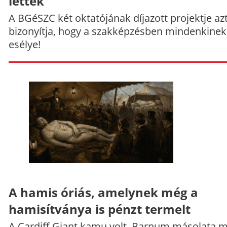
lettek
A BGéSZC két oktatójának díjazott projektje az
bizonyítja, hogy a szakképzésben mindenkinek
esélye!
A hamis óriás, amelynek még a
hamisítványa is pénzt termelt
A Cardiff Giant kamu volt, Barnum másolata 