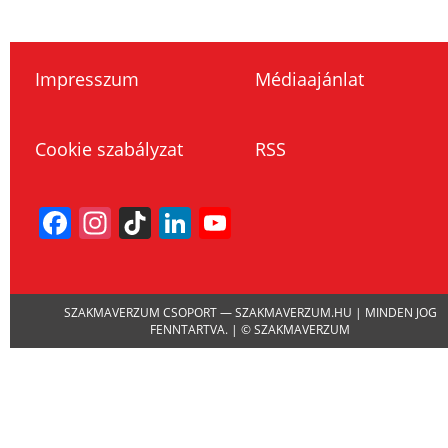
Impresszum
Médiaajánlat
Cookie szabályzat
RSS
Facebook
Instagram
TikTok
LinkedIn
YouTube
Channel
SZAKMAVERZUM CSOPORT — SZAKMAVERZUM.HU | MINDEN JOG
FENNTARTVA. | © SZAKMAVERZUM