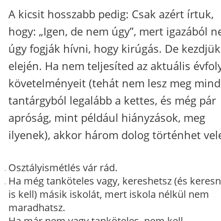
A kicsit hosszabb pedig: Csak azért írtuk,
hogy: „Igen, de nem úgy”, mert igazából 
úgy fogják hívni, hogy kirúgás. De kezdjük
elején. Ha nem teljesíted az aktuális évfo
követelményeit (tehát nem lesz meg min
tantárgyból legalább a kettes, és még pár
apróság, mint például hiányzások, meg
ilyenek), akkor három dolog történhet vel
Osztályismétlés vár rád.
Ha még tanköteles vagy, kereshetsz (és keres
is kell) másik iskolát, mert iskola nélkül nem
maradhatsz.
Ha már nem vagy tanköteles, nem kell