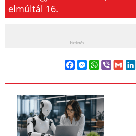
elmúltál 16.
_
hirdetés
Facebook
Messenge
WhatsA
Viber
Gm