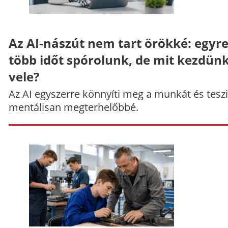
Az AI-nászút nem tart örökké: egyr
több időt spórolunk, de mit kezdün
vele?
Az AI egyszerre könnyíti meg a munkát és teszi
mentálisan megterhelőbbé.