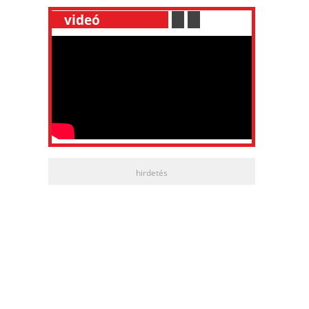
__
videó
___________
.
__
.
__
hirdetés