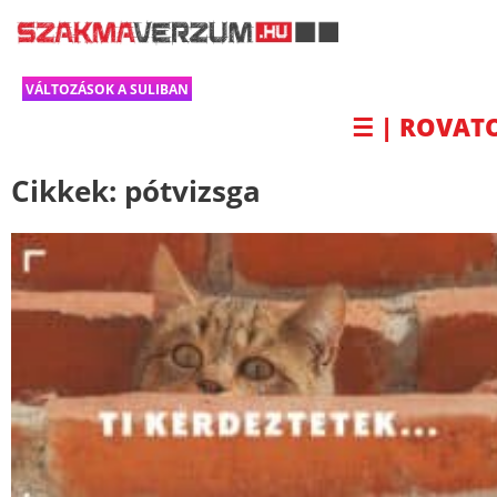
VÁLTOZÁSOK A SULIBAN
☰ | ROVAT
Cikkek:
pótvizsga