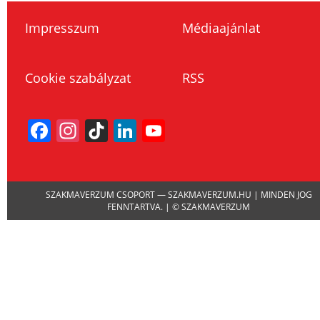
Impresszum
Médiaajánlat
Cookie szabályzat
RSS
Facebook
Instagram
TikTok
LinkedIn
YouTube
Channel
SZAKMAVERZUM CSOPORT — SZAKMAVERZUM.HU | MINDEN JOG
FENNTARTVA. | © SZAKMAVERZUM