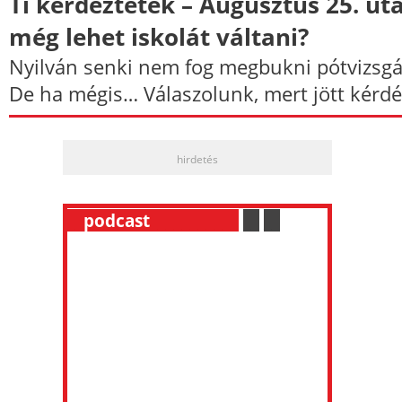
Ti kérdeztétek – Augusztus 25. ut
még lehet iskolát váltani?
Nyilván senki nem fog megbukni pótvizsgá
De ha mégis… Válaszolunk, mert jött kérdé
hirdetés
__
podcast
___________
.
__
.
__