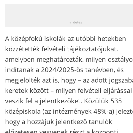
_
hirdetés
A középfokú iskolák az utóbbi hetekben
közzétették felvételi tájékoztatójukat,
amelyben meghatározták, milyen osztályo
indítanak a 2024/2025-ös tanévben, és
megjelölték azt is, hogy – az adott jogszab
keretek között – milyen felvételi eljárással
veszik fel a jelentkezőket. Közülük 535
középiskola (az intézmények 48%-a) jelezt
hogy a hozzájuk jelentkező tanulók
előzetesen vegyenek részt a központi