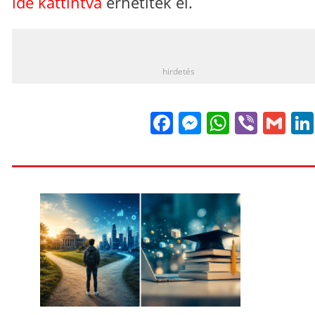
ide kattintva
érhetitek el.
_
hirdetés
Facebook
Messenge
WhatsA
Viber
Gm