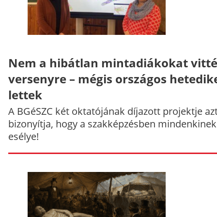
Nem a hibátlan mintadiákokat vitt
versenyre – mégis országos hetedik
lettek
A BGéSZC két oktatójának díjazott projektje az
bizonyítja, hogy a szakképzésben mindenkinek
esélye!