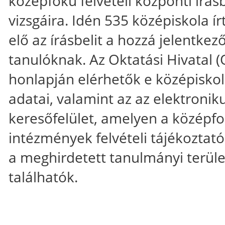
középfokú felvételi központi írásb
vizsgáira. Idén 535 középiskola ír
elő az írásbelit a hozzá jelentkez
tanulóknak. Az Oktatási Hivatal 
honlapján elérhetők e középisko
adatai, valamint az az elektronik
keresőfelület, amelyen a középf
intézmények felvételi tájékoztató
a meghirdetett tanulmányi terül
találhatók.