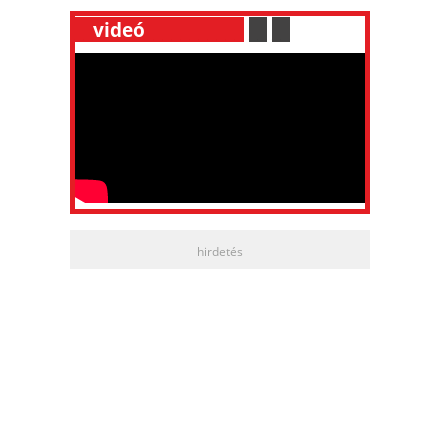
__
videó
___________
.
__
.
__
hirdetés