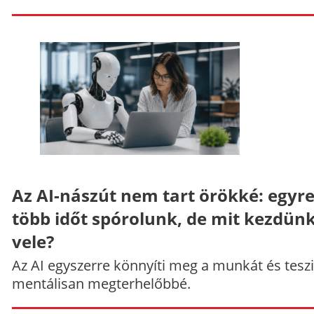
Az AI-nászút nem tart örökké: egyr
több időt spórolunk, de mit kezdün
vele?
Az AI egyszerre könnyíti meg a munkát és teszi
mentálisan megterhelőbbé.