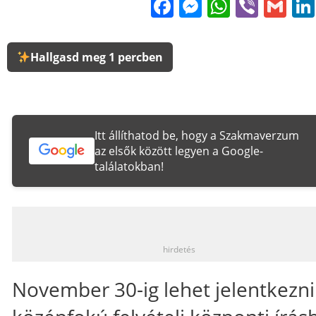
Facebook
Messenge
WhatsA
Viber
Gm
Hallgasd meg 1 percben
Itt állíthatod be, hogy a Szakmaverzum
az elsők között legyen a Google-
találatokban!
_
hirdetés
November 30-ig lehet jelentkezni