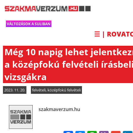
VÁLTOZÁSOK A SULIBAN
☰ | ROVAT
Még 10 napig lehet jelentkez
a középfokú felvételi írásbel
vizsgákra
2023. 11. 20.
felvételi
,
középfokú felvételi
szakmaverzum.hu