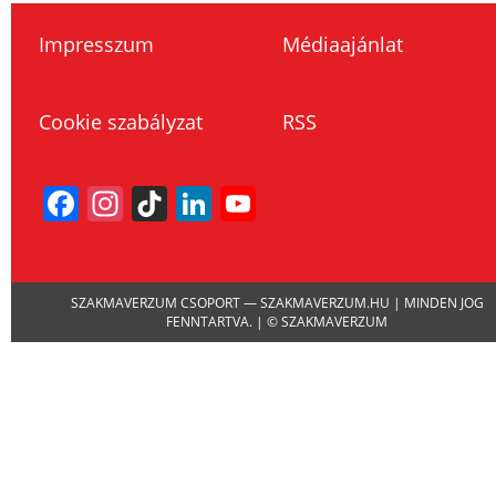
Impresszum
Médiaajánlat
Cookie szabályzat
RSS
Facebook
Instagram
TikTok
LinkedIn
YouTube
Channel
SZAKMAVERZUM CSOPORT — SZAKMAVERZUM.HU | MINDEN JOG
FENNTARTVA. | © SZAKMAVERZUM