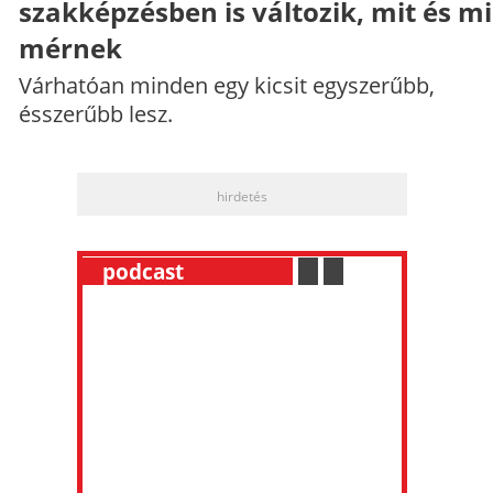
szakképzésben is változik, mit és m
mérnek
Várhatóan minden egy kicsit egyszerűbb,
ésszerűbb lesz.
hirdetés
__
podcast
___________
.
__
.
__