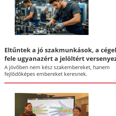
Eltűntek a jó szakmunkások, a cége
fele ugyanazért a jelöltért versenye
A jövőben nem kész szakembereket, hanem
fejlődőképes embereket keresnek.