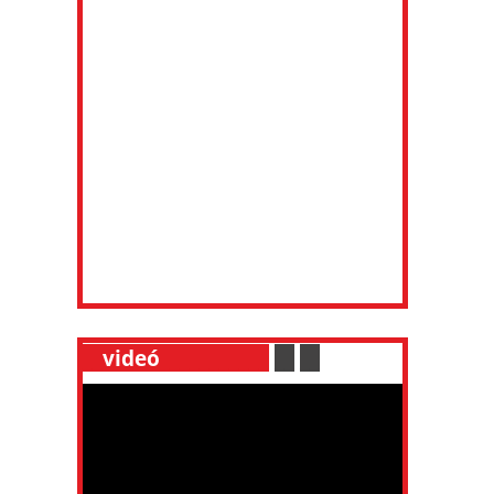
__
videó
___________
.
__
.
__