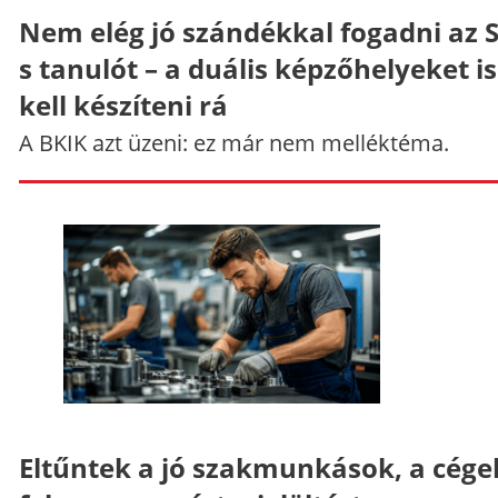
Nem elég jó szándékkal fogadni az 
s tanulót – a duális képzőhelyeket is
kell készíteni rá
A BKIK azt üzeni: ez már nem melléktéma.
Eltűntek a jó szakmunkások, a cége