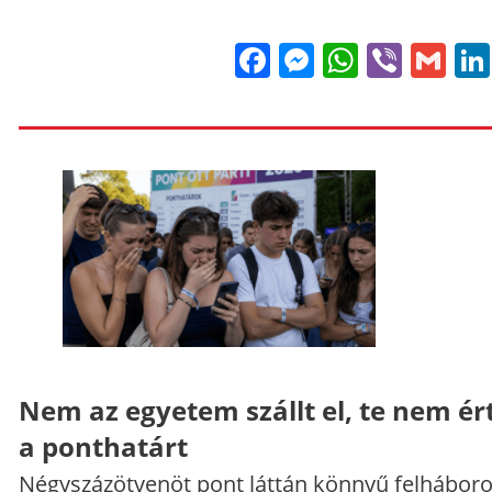
Facebook
Messenge
WhatsA
Viber
Gm
Nem az egyetem szállt el, te nem ér
a ponthatárt
Négyszázötvenöt pont láttán könnyű felháboro