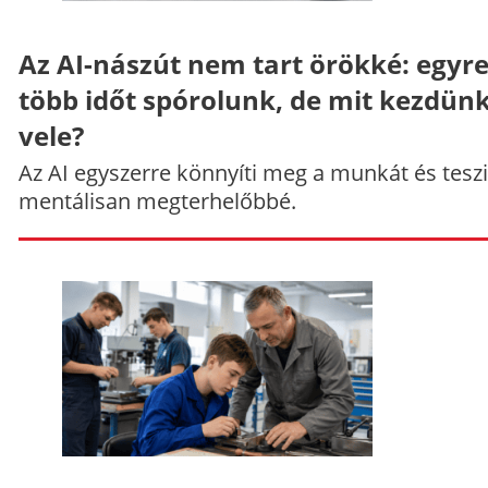
Az AI-nászút nem tart örökké: egyr
több időt spórolunk, de mit kezdün
vele?
Az AI egyszerre könnyíti meg a munkát és teszi
mentálisan megterhelőbbé.