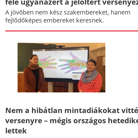
fele ugyanazért a jelöltért versenye
A jövőben nem kész szakembereket, hanem
fejlődőképes embereket keresnek.
Nem a hibátlan mintadiákokat vitt
versenyre – mégis országos hetedik
lettek