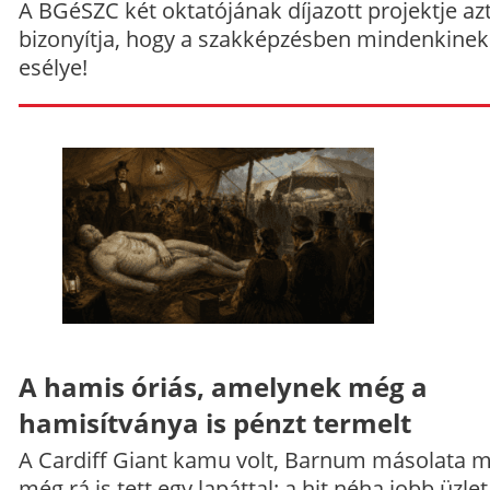
A BGéSZC két oktatójának díjazott projektje az
bizonyítja, hogy a szakképzésben mindenkinek
esélye!
A hamis óriás, amelynek még a
hamisítványa is pénzt termelt
A Cardiff Giant kamu volt, Barnum másolata 
még rá is tett egy lapáttal: a hit néha jobb üzlet