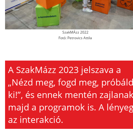
SzakMÁzz 2022
Fotó: Petrovics Attila
A SzakMázz 2023 jelszava a
„Nézd meg, fogd meg, próbál
ki!”, és ennek mentén zajlana
majd a programok is. A lényeg
az interakció.