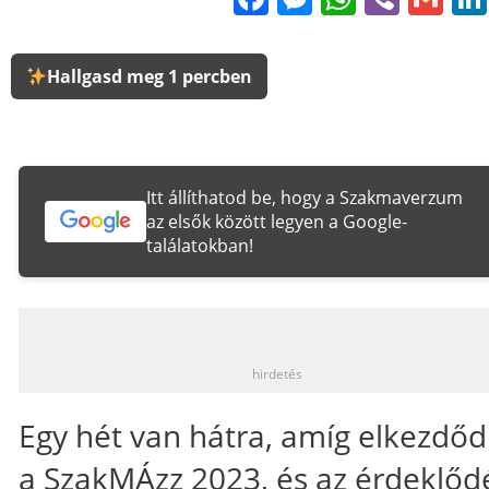
Hallgasd meg 1 percben
Itt állíthatod be, hogy a Szakmaverzum
az elsők között legyen a Google-
találatokban!
_
hirdetés
Egy hét van hátra, amíg elkezdőd
a SzakMÁzz 2023, és az érdeklőd