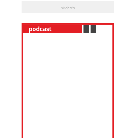
hirdetés
__
podcast
___________
.
__
.
__