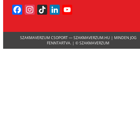
Facebook
Instagram
TikTok
LinkedIn
YouTube
Channel
SZAKMAVERZUM CSOPORT — SZAKMAVERZUM.HU | MINDEN JOG
FENNTARTVA. | © SZAKMAVERZUM