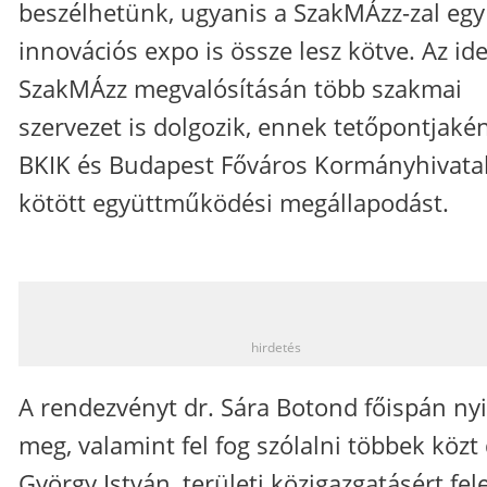
beszélhetünk, ugyanis a SzakMÁzz-zal egy
innovációs expo is össze lesz kötve. Az ide
SzakMÁzz megvalósításán több szakmai
szervezet is dolgozik, ennek tetőpontjakén
BKIK és Budapest Főváros Kormányhivata
kötött együttműködési megállapodást.
_
hirdetés
A rendezvényt dr. Sára Botond főispán nyi
meg, valamint fel fog szólalni többek közt 
György István, területi közigazgatásért fel