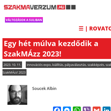
VÁLTOZÁSOK A SULIBAN
☰ | ROVAT
Egy hét múlva kezdődik a
SzakMÁzz 2023!
2023. 10. 11.
innovációs expo
,
kiállítás
,
pályaválasztás
,
szakképzés
,
sza
SzakMÁzz! 2023
Soucek Albin
Facebook
Messenge
WhatsA
Viber
Gm