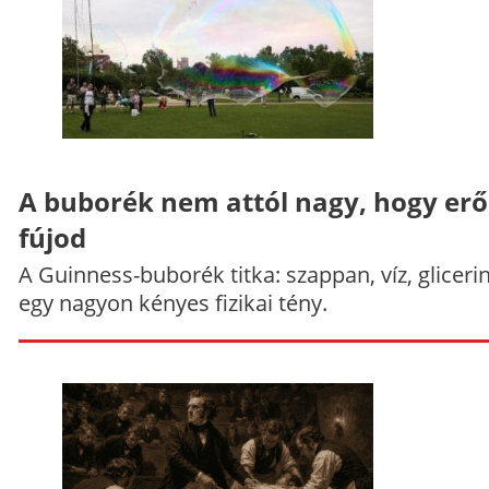
A buborék nem attól nagy, hogy er
fújod
A Guinness-buborék titka: szappan, víz, gliceri
egy nagyon kényes fizikai tény.