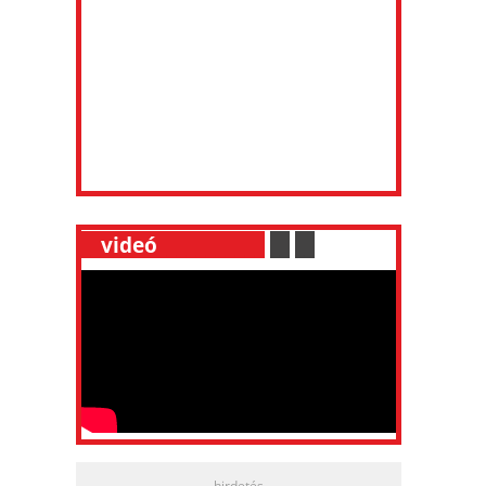
__
videó
___________
.
__
.
__
hirdetés