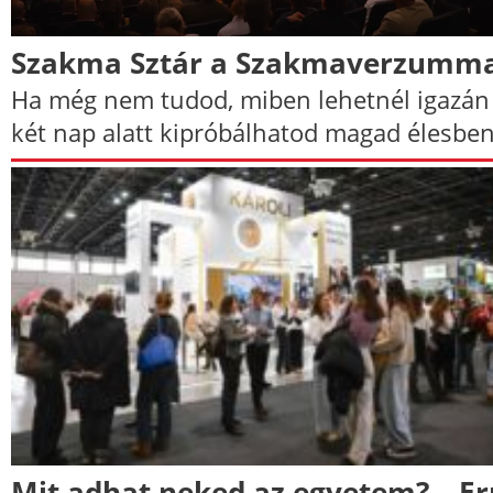
Szakma Sztár a Szakmaverzumma
Ha még nem tudod, miben lehetnél igazán 
két nap alatt kipróbálhatod magad élesben 
Mit adhat neked az egyetem? – Er