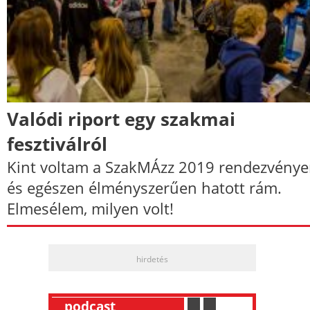
Valódi riport egy szakmai
fesztiválról
Kint voltam a SzakMÁzz 2019 rendezvénye
és egészen élményszerűen hatott rám.
Elmesélem, milyen volt!
hirdetés
__
podcast
___________
.
__
.
__