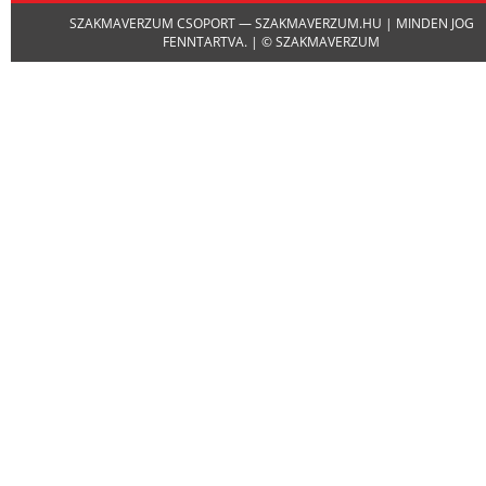
SZAKMAVERZUM CSOPORT — SZAKMAVERZUM.HU | MINDEN JOG
FENNTARTVA. | © SZAKMAVERZUM