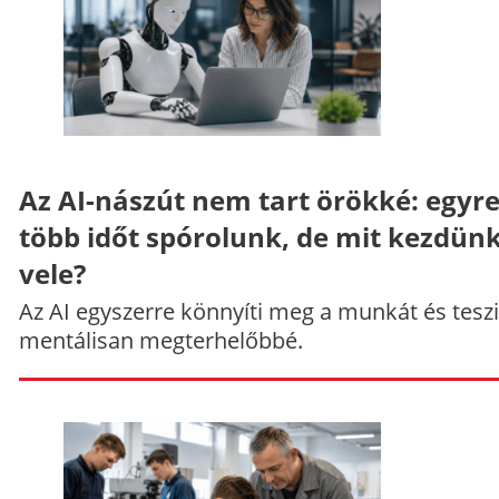
Az AI-nászút nem tart örökké: egyr
több időt spórolunk, de mit kezdün
vele?
Az AI egyszerre könnyíti meg a munkát és teszi
mentálisan megterhelőbbé.