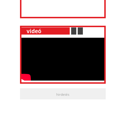
__
videó
___________
.
__
.
__
hirdetés