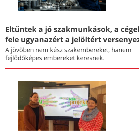
Eltűntek a jó szakmunkások, a cége
fele ugyanazért a jelöltért versenye
A jövőben nem kész szakembereket, hanem
fejlődőképes embereket keresnek.