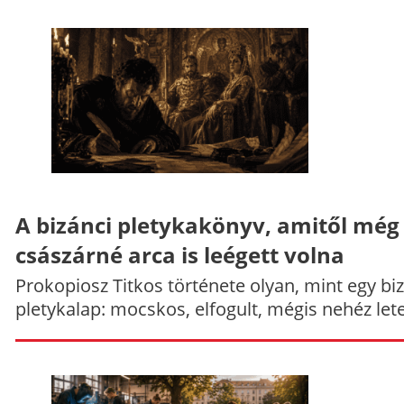
A bizánci pletykakönyv, amitől még
császárné arca is leégett volna
Prokopiosz Titkos története olyan, mint egy bi
pletykalap: mocskos, elfogult, mégis nehéz let