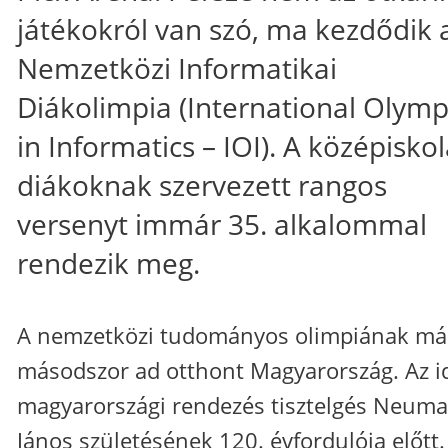
játékokról van szó, ma kezdődik 
Nemzetközi Informatikai
Diákolimpia (International Olym
in Informatics – IOI). A középisko
diákoknak szervezett rangos
versenyt immár 35. alkalommal
rendezik meg.
A nemzetközi tudományos olimpiának má
másodszor ad otthont Magyarország. Az i
magyarországi rendezés tisztelgés Neum
János születésének 120. évfordulója előtt.