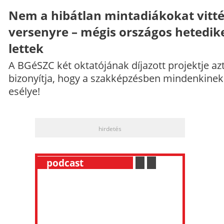
Nem a hibátlan mintadiákokat vitt
versenyre – mégis országos hetedik
lettek
A BGéSZC két oktatójának díjazott projektje az
bizonyítja, hogy a szakképzésben mindenkinek
esélye!
hirdetés
__
podcast
___________
.
__
.
__