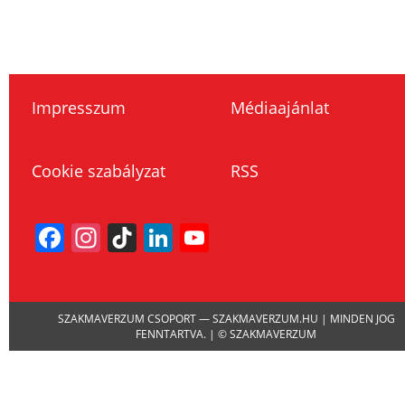
Impresszum
Médiaajánlat
Cookie szabályzat
RSS
Facebook
Instagram
TikTok
LinkedIn
YouTube
Channel
SZAKMAVERZUM CSOPORT — SZAKMAVERZUM.HU | MINDEN JOG
FENNTARTVA. | © SZAKMAVERZUM