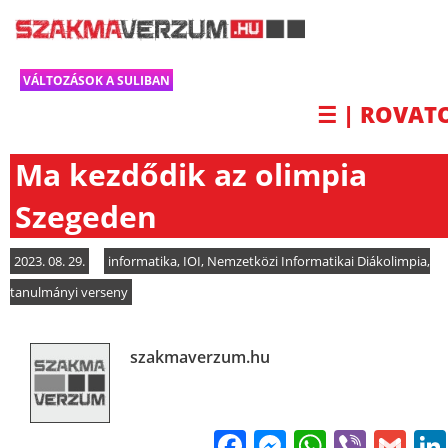
VÁLTOZÁSOK A SULIBAN
☰ | ROVAT
Ma kezdődik az olimpia
Szegeden
2023. 08. 29.
informatika
,
IOI
,
Nemzetközi Informatikai Diákolimpia
,
tanulmányi verseny
szakmaverzum.hu
Facebook
Messenge
WhatsA
Viber
Gm