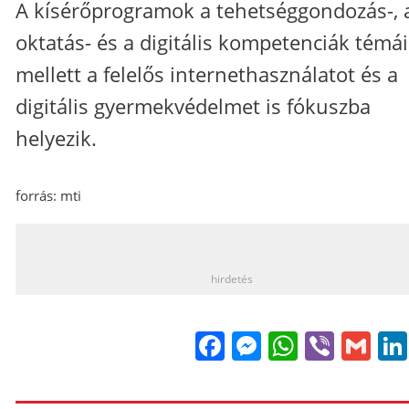
A kísérőprogramok a tehetséggondozás-, 
oktatás- és a digitális kompetenciák témái
mellett a felelős internethasználatot és a
digitális gyermekvédelmet is fókuszba
helyezik.
forrás: mti
_
hirdetés
Facebook
Messenge
WhatsA
Viber
Gm