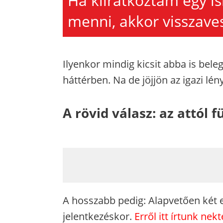
Ha kiiratkoztam egy is
menni, akkor visszave
Ilyenkor mindig kicsit abba is bel
háttérben. Na de jöjjön az igazi l
A rövid válasz: az attól f
A hosszabb pedig: Alapvetően két e
jelentkezéskor.
Erről itt írtunk nekt