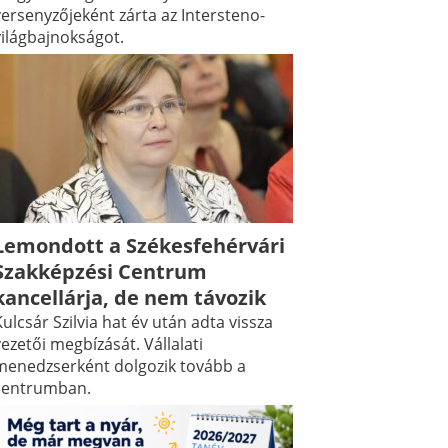
versenyzőjeként zárta az Intersteno-
világbajnokságot.
Lemondott a Székesfehérvári
Szakképzési Centrum
kancellárja, de nem távozik
ulcsár Szilvia hat év után adta vissza
ezetői megbízását. Vállalati
menedzserként dolgozik tovább a
centrumban.