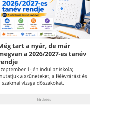
Még tart a nyár, de már
megvan a 2026/2027-es tanév
rendje
zeptember 1-jén indul az iskola;
utatjuk a szüneteket, a félévzárást és
a szakmai vizsgaidőszakokat.
hirdetés