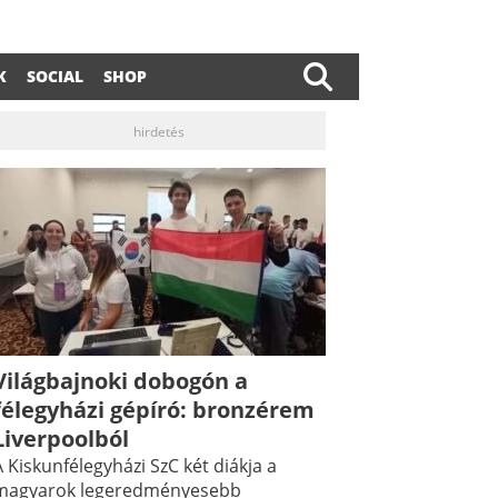
K
SOCIAL
SHOP
hirdetés
dIn
ail
Világbajnoki dobogón a
félegyházi gépíró: bronzérem
Liverpoolból
 Kiskunfélegyházi SzC két diákja a
magyarok legeredményesebb