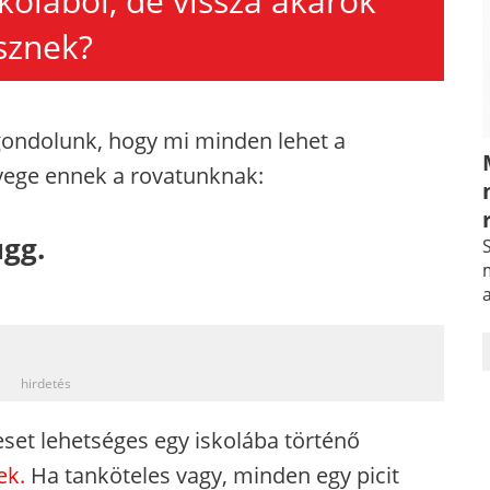
kolából, de vissza akarok
sznek?
egondolunk, hogy mi minden lehet a
ényege ennek a rovatunknak:
ügg.
S
m
_
hirdetés
set lehetséges egy iskolába történő
ek.
Ha tanköteles vagy, minden egy picit