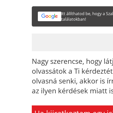
Itt állíthatod be, hogy a S
találatokban!
Nagy szerencse, hogy látj
olvassátok a Ti kérdezté
olvasná senki, akkor is í
az ilyen kérdések miatt is