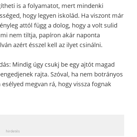
theti is a folyamatot, mert mindenki
sséged, hogy legyen iskolád. Ha viszont már
nyleg attól függ a dolog, hogy a volt sulid
mmi nem tiltja, papíron akár naponta
ván azért ésszel kell az ilyet csinálni.
ndás: Mindig úgy csukj be egy ajtót magad
eengedjenek rajta. Szóval, ha nem botrányos
 esélyed megvan rá, hogy vissza fognak
_
hirdetés