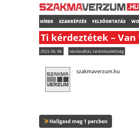
HÍREK
SZAKKÉPZÉS
FELSŐOKTATÁS
WO
Ti kérdeztétek – Van 
2023. 06. 08.
iskolaváltás
,
tankötezelettség
szakmaverzum.hu
Hallgasd meg 1 percben