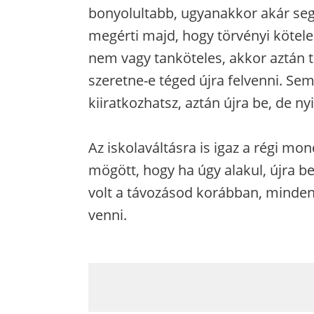
bonyolultabb, ugyanakkor akár segí
megérti majd, hogy törvényi kötele
nem vagy tanköteles, akkor aztán té
szeretne-e téged újra felvenni. Se
kiiratkozhatsz, aztán újra be, de nyil
Az iskolaváltásra is igaz a régi mo
mögött, hogy ha úgy alakul, újra b
volt a távozásod korábban, minden
venni.