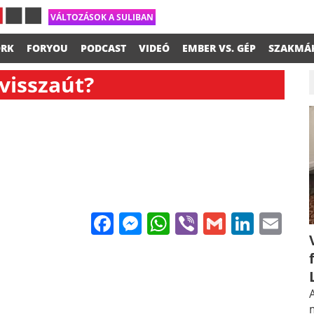
VÁLTOZÁSOK A SULIBAN
RK
FORYOU
PODCAST
VIDEÓ
EMBER VS. GÉP
SZAKMÁ
visszaút?
Facebook
Messenger
WhatsApp
Viber
Gmail
Linke
Em
A