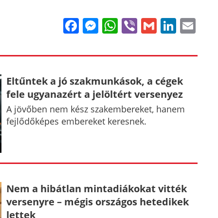
Facebook
Messenger
WhatsApp
Viber
Gmail
Linke
Em
Eltűntek a jó szakmunkások, a cégek
fele ugyanazért a jelöltért versenyez
A jövőben nem kész szakembereket, hanem
fejlődőképes embereket keresnek.
Nem a hibátlan mintadiákokat vitték
versenyre – mégis országos hetedikek
lettek