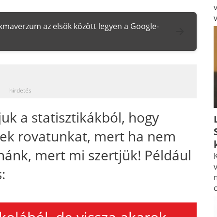
zakmaverzum az elsők között legyen a Google-
_
hirdetés
uk a statisztikákból, hogy
tek rovatunkat, mert ha nem
rnánk, mert mi szertjük! Például
K
v
: