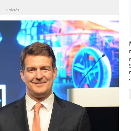
hirdetés
S
m