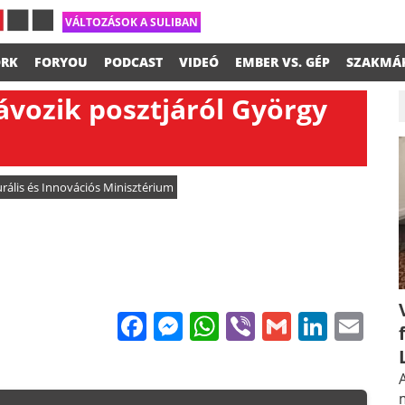
VÁLTOZÁSOK A SULIBAN
RK
FORYOU
PODCAST
VIDEÓ
EMBER VS. GÉP
SZAKMÁ
távozik posztjáról György
urális és Innovációs Minisztérium
Facebook
Messenger
WhatsApp
Viber
Gmail
Linke
Em
A