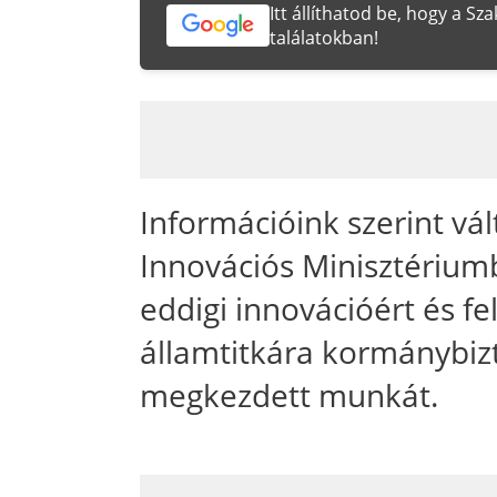
Itt állíthatod be, hogy a S
találatokban!
Információink szerint vál
Innovációs Minisztériumb
eddigi innovációért és fe
államtitkára kormánybizt
megkezdett munkát.