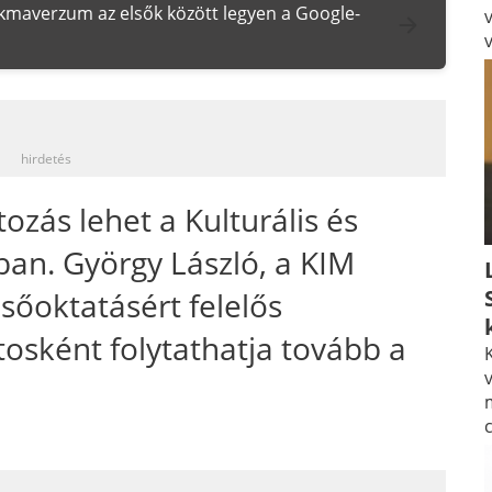
zakmaverzum az elsők között legyen a Google-
_
hirdetés
tozás lehet a Kulturális és
an. György László, a KIM
lsőoktatásért felelős
osként folytathatja tovább a
K
v
_