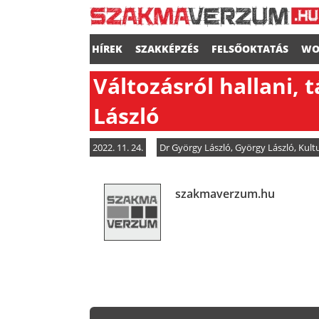
HÍREK
SZAKKÉPZÉS
FELSŐOKTATÁS
WO
Változásról hallani, 
László
2022. 11. 24.
Dr György László
,
György László
,
Kult
szakmaverzum.hu