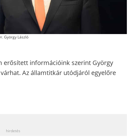
r. György László
erősített információink szerint György
várhat. Az államtitkár utódjáról egyelőre
_
hirdetés