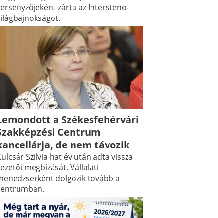
versenyzőjeként zárta az Intersteno-
világbajnokságot.
Lemondott a Székesfehérvári
Szakképzési Centrum
kancellárja, de nem távozik
ulcsár Szilvia hat év után adta vissza
ezetői megbízását. Vállalati
menedzserként dolgozik tovább a
centrumban.