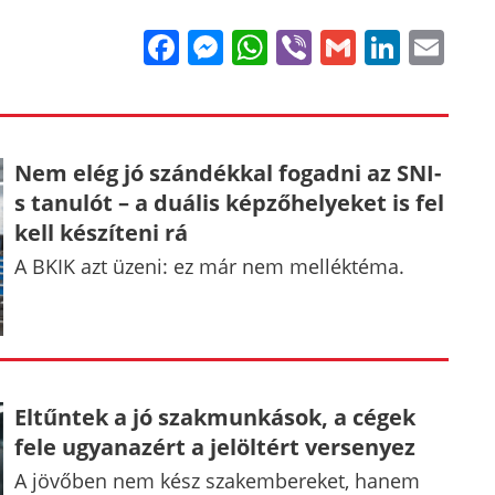
Facebook
Messenger
WhatsApp
Viber
Gmail
Linke
Em
Nem elég jó szándékkal fogadni az SNI-
s tanulót – a duális képzőhelyeket is fel
kell készíteni rá
A BKIK azt üzeni: ez már nem melléktéma.
Eltűntek a jó szakmunkások, a cégek
fele ugyanazért a jelöltért versenyez
A jövőben nem kész szakembereket, hanem