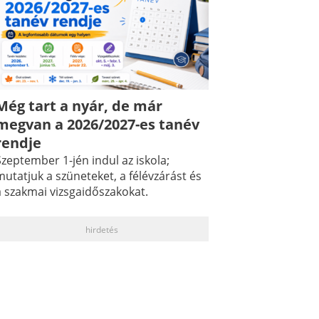
Még tart a nyár, de már
megvan a 2026/2027-es tanév
rendje
zeptember 1-jén indul az iskola;
utatjuk a szüneteket, a félévzárást és
a szakmai vizsgaidőszakokat.
hirdetés