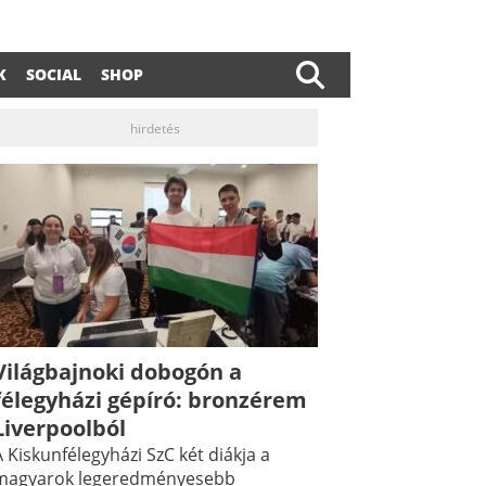
K
SOCIAL
SHOP
hirdetés
Világbajnoki dobogón a
dIn
ail
félegyházi gépíró: bronzérem
Liverpoolból
 Kiskunfélegyházi SzC két diákja a
magyarok legeredményesebb