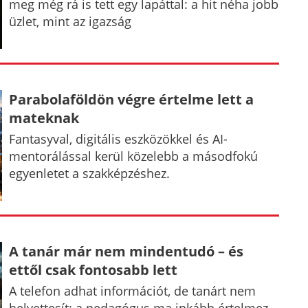
meg még rá is tett egy lapáttal: a hit néha jobb
üzlet, mint az igazság
Parabolaföldön végre értelme lett a
mateknak
Fantasyval, digitális eszközökkel és AI-
mentorálással kerül közelebb a másodfokú
egyenletet a szakképzéshez.
A tanár már nem mindentudó – és
ettől csak fontosabb lett
A telefon adhat információt, de tanárt nem
helyettesít: a pedagógus ma inkább értelmez,