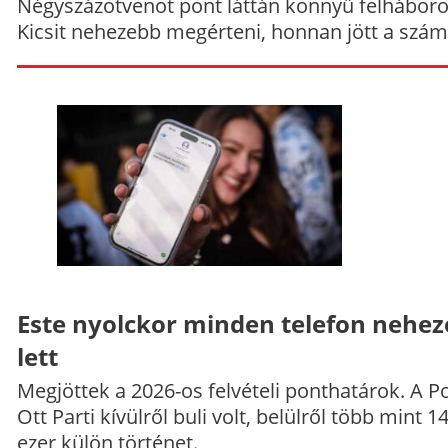
Négyszázötvenöt pont láttán könnyű felháboro
Kicsit nehezebb megérteni, honnan jött a szám
Este nyolckor minden telefon nehe
lett
Megjöttek a 2026-os felvételi ponthatárok. A P
Ott Parti kívülről buli volt, belülről több mint 1
ezer külön történet.