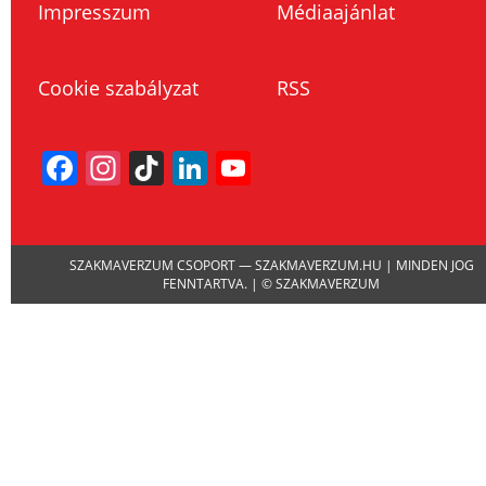
Impresszum
Médiaajánlat
Cookie szabályzat
RSS
Facebook
Instagram
TikTok
LinkedIn
YouTube
Channel
SZAKMAVERZUM CSOPORT — SZAKMAVERZUM.HU | MINDEN JOG
FENNTARTVA. | © SZAKMAVERZUM