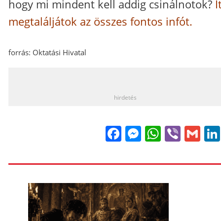
hogy mi mindent kell addig csinálnotok?
I
megtaláljátok az összes fontos infót.
forrás: Oktatási Hivatal
_
hirdetés
Facebook
Messenge
WhatsA
Viber
Gm