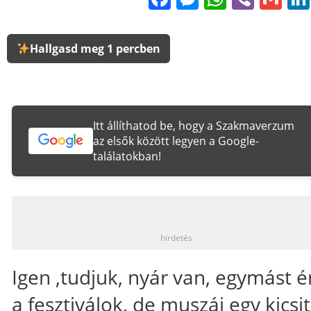
Hallgasd meg 1 percben
Itt állíthatod be, hogy a Szakmaverzum
az elsők között legyen a Google-
találatokban!
_
hirdetés
Igen ,tudjuk, nyár van, egymást é
a fesztiválok, de muszáj egy kicsit