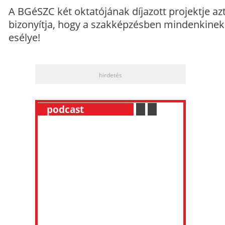
A BGéSZC két oktatójának díjazott projektje az
bizonyítja, hogy a szakképzésben mindenkinek
esélye!
hirdetés
__
podcast
___________
.
__
.
__