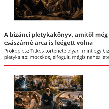
A bizánci pletykakönyv, amitől még
császárné arca is leégett volna
Prokopiosz Titkos története olyan, mint egy bi
pletykalap: mocskos, elfogult, mégis nehéz let