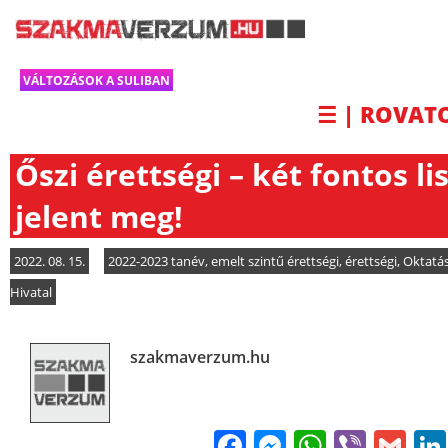
VÁLTOZÁSOK A SULIBAN
☰ | ROVAT
Őszi érettségi – két fontos li
jelent meg!
2022. 08. 15.
2022-2023 tanév
,
emelt szintű érettségi
,
érettségi
,
Oktatás
Hivatal
szakmaverzum.hu
Facebook
Messenge
WhatsA
Viber
Gm