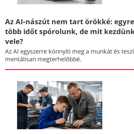
Az AI-nászút nem tart örökké: egyr
több időt spórolunk, de mit kezdün
vele?
Az AI egyszerre könnyíti meg a munkát és teszi
mentálisan megterhelőbbé.