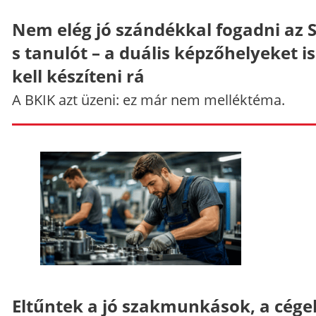
Nem elég jó szándékkal fogadni az 
s tanulót – a duális képzőhelyeket is
kell készíteni rá
A BKIK azt üzeni: ez már nem melléktéma.
Eltűntek a jó szakmunkások, a cége