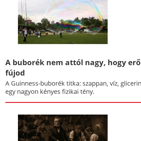
A buborék nem attól nagy, hogy er
fújod
A Guinness-buborék titka: szappan, víz, gliceri
egy nagyon kényes fizikai tény.