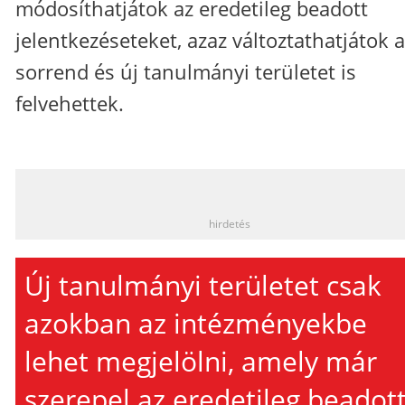
módosíthatjátok az eredetileg beadott
jelentkezéseteket, azaz változtathatjátok a
sorrend és új tanulmányi területet is
felvehettek.
_
hirdetés
Új tanulmányi területet csak
azokban az intézményekbe
lehet megjelölni, amely már
szerepel az eredetileg beadot