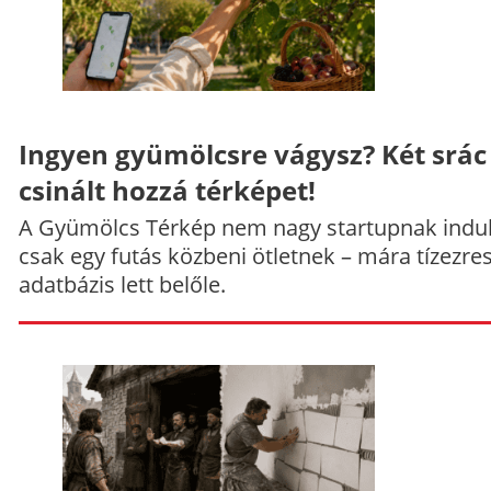
Ingyen gyümölcsre vágysz? Két srác
csinált hozzá térképet!
A Gyümölcs Térkép nem nagy startupnak indul
csak egy futás közbeni ötletnek – mára tízezre
adatbázis lett belőle.