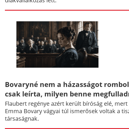
diákvállalkozás lett.
Bovaryné nem a házasságot rombol
csak leírta, milyen benne megfullad
Flaubert regénye azért került bíróság elé, mert
Emma Bovary vágyai túl ismerősek voltak a tis
társaságnak.