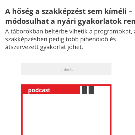
A hőség a szakképzést sem kíméli –
módosulhat a nyári gyakorlatok re
A táborokban beltérbe vihetik a programokat, 
szakképzésben pedig több pihenőidő és
átszervezett gyakorlat jöhet.
hirdetés
__
podcast
___________
.
__
.
__