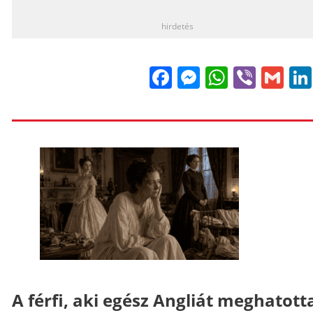
hirdetés
Facebook
Messenge
WhatsA
Viber
Gm
A férfi, aki egész Angliát meghatott