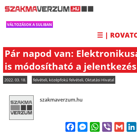
VÁLTOZÁSOK A SULIBAN
☰ | ROVAT
Pár napod van: Elektronikus
is módosítható a jelentkezés
2022. 03. 18.
felvételi
,
középfokú felvételi
,
Oktatási Hivatal
szakmaverzum.hu
Facebook
Messenge
WhatsA
Viber
Gm