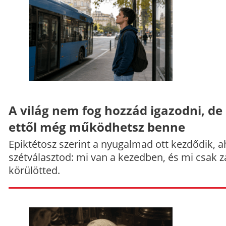
A világ nem fog hozzád igazodni, de
ettől még működhetsz benne
Epiktétosz szerint a nyugalmad ott kezdődik, a
szétválasztod: mi van a kezedben, és mi csak z
körülötted.