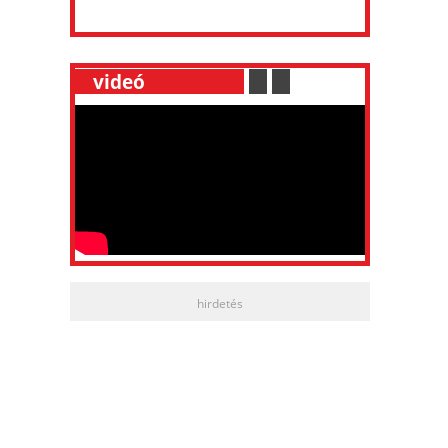
__
videó
___________
.
__
.
__
hirdetés