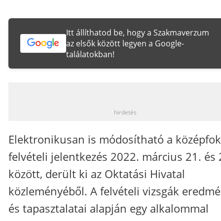
Itt állíthatod be, hogy a Szakmaverzum
az elsők között legyen a Google-
találatokban!
_
hirdetés
Elektronikusan is módosítható a középfo
felvételi jelentkezés 2022. március 21. és 
között, derült ki az Oktatási Hivatal
közleményéből. A felvételi vizsgák eredmé
és tapasztalatai alapján egy alkalommal