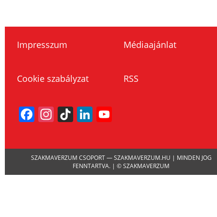
Impresszum
Médiaajánlat
Cookie szabályzat
RSS
Facebook
Instagram
TikTok
LinkedIn
YouTube
Channel
SZAKMAVERZUM CSOPORT — SZAKMAVERZUM.HU | MINDEN JOG
FENNTARTVA. | © SZAKMAVERZUM