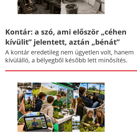
Kontár: a szó, ami először „céhen
kívülit” jelentett, aztán „bénát”
A kontár eredetileg nem ügyetlen volt, hanem
kívülálló, a bélyegből később lett minősítés.