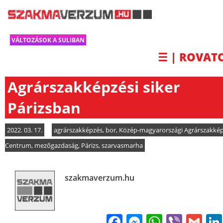
VÁLTOZÁSOK A SULIBAN
☰ | ROVAT
Agrárszakképzési siker
Párizsban
2022. 03. 17.
agrárszakképzés
,
bor
,
Közép-magyarországi Agrárszakkép
Centrum
,
mezőgazdaság
,
Párizs
,
szarvasmarha
szakmaverzum.hu
Facebook
Messenge
WhatsA
Viber
Gm