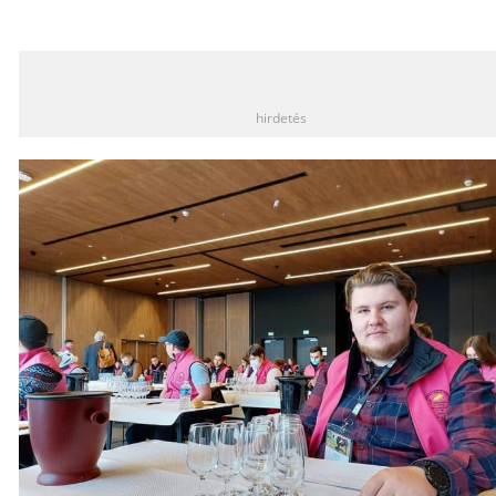
_
hirdetés