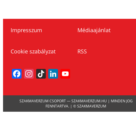
Impresszum
Médiaajánlat
Cookie szabályzat
RSS
Facebook
Instagram
TikTok
LinkedIn
YouTube
Channel
SZAKMAVERZUM CSOPORT — SZAKMAVERZUM.HU | MINDEN JOG
FENNTARTVA. | © SZAKMAVERZUM