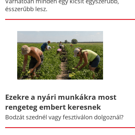
Várhatóan minden egy kicsit egyszerűbb,
ésszerűbb lesz.
Ezekre a nyári munkákra most
rengeteg embert keresnek
Bodzát szednél vagy fesztiválon dolgoznál?