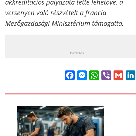
akkreditációs pályázata tette lehetővé, a
versenyen való részvételt a francia
Mezőgazdasági Minisztérium támogatta.
_
hirdetés
Facebook
Messenge
WhatsA
Viber
Gm