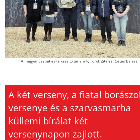
A magyar csapat és felkészítő tanáraik, Török Zita és Rostás Balázs
A két verseny, a fiatal borászo
versenye és a szarvasmarha
küllemi bírálat két
versenynapon zajlott.