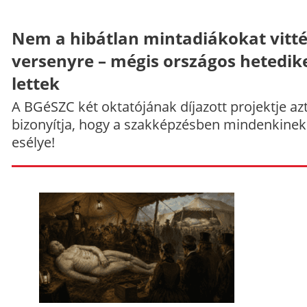
Nem a hibátlan mintadiákokat vitt
versenyre – mégis országos hetedik
lettek
A BGéSZC két oktatójának díjazott projektje az
bizonyítja, hogy a szakképzésben mindenkinek
esélye!