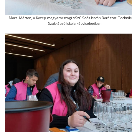
Marsi Márton, a Közép-magyarországi ASzC Soós István Borászati Technik
Szakképző Iskola képviseletében