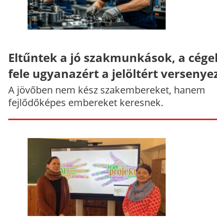
Eltűntek a jó szakmunkások, a cége
fele ugyanazért a jelöltért versenye
A jövőben nem kész szakembereket, hanem
fejlődőképes embereket keresnek.