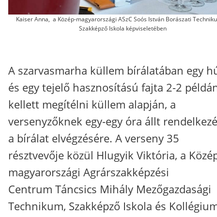
Kaiser Anna, a Közép-magyarországi ASzC Soós István Borászati Technik
Szakképző Iskola képviseletében
A szarvasmarha küllem bírálatában egy h
és egy tejelő hasznosítású fajta 2-2 példá
kellett megítélni küllem alapján, a
versenyzőknek egy-egy óra állt rendelkez
a bírálat elvégzésére. A verseny 35
résztvevője közül Hlugyik Viktória, a Közé
magyarországi Agrárszakképzési
Centrum Táncsics Mihály Mezőgazdasági
Technikum, Szakképző Iskola és Kollégiu