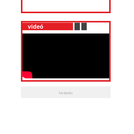
__
videó
___________
.
__
.
__
hirdetés