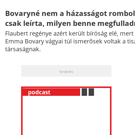
Bovaryné nem a házasságot rombol
csak leírta, milyen benne megfullad
Flaubert regénye azért került bíróság elé, mert
Emma Bovary vágyai túl ismerősek voltak a tis
társaságnak.
hirdetés
__
podcast
___________
.
__
.
__