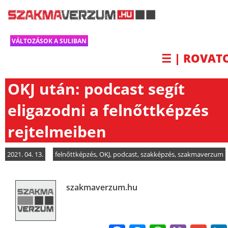
VÁLTOZÁSOK A SULIBAN
☰ | ROVAT
OKJ után: podcast segít
eligazodni a felnőttképzés
rejtelmeiben
2021. 04. 13.
felnőttképzés
,
OKJ
,
podcast
,
szakképzés
,
szakmaverzum
szakmaverzum.hu