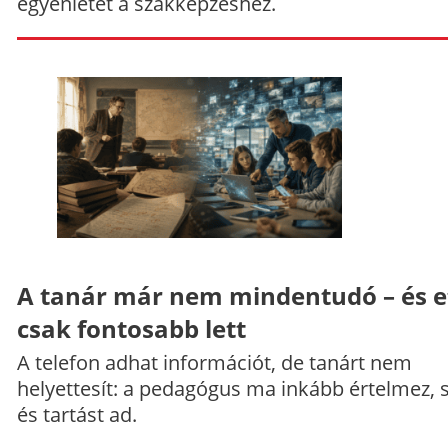
egyenletet a szakképzéshez.
A tanár már nem mindentudó – és e
csak fontosabb lett
A telefon adhat információt, de tanárt nem
helyettesít: a pedagógus ma inkább értelmez, 
és tartást ad.