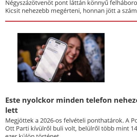
Négyszázötvenöt pont láttán könnyű felháboro
Kicsit nehezebb megérteni, honnan jött a szám
Este nyolckor minden telefon nehe
lett
Megjöttek a 2026-os felvételi ponthatárok. A P
Ott Parti kívülről buli volt, belülről több mint 1
ezer külön történet.