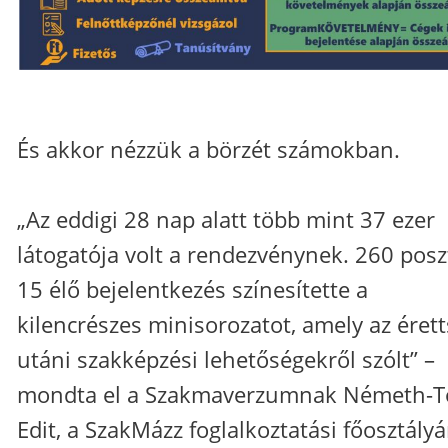
És akkor nézzük a börzét számokban.
„Az eddigi 28 nap alatt több mint 37 ezer
látogatója volt a rendezvénynek. 260 posz
15 élő bejelentkezés színesítette a
kilencrészes minisorozatot, amely az érett
utáni szakképzési lehetőségekről szólt” –
mondta el a Szakmaverzumnak Németh-T
Edit, a SzakMázz foglalkoztatási főosztály