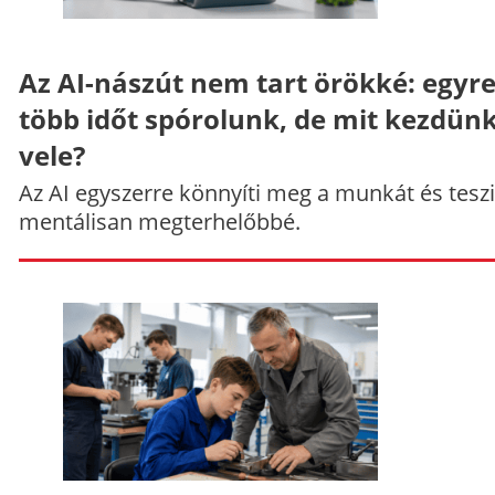
Az AI-nászút nem tart örökké: egyr
több időt spórolunk, de mit kezdün
vele?
Az AI egyszerre könnyíti meg a munkát és teszi
mentálisan megterhelőbbé.