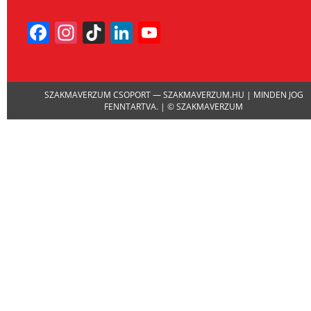
Facebook
Instagram
TikTok
LinkedIn
YouTube
Channel
SZAKMAVERZUM CSOPORT — SZAKMAVERZUM.HU | MINDEN JOG
FENNTARTVA. | © SZAKMAVERZUM