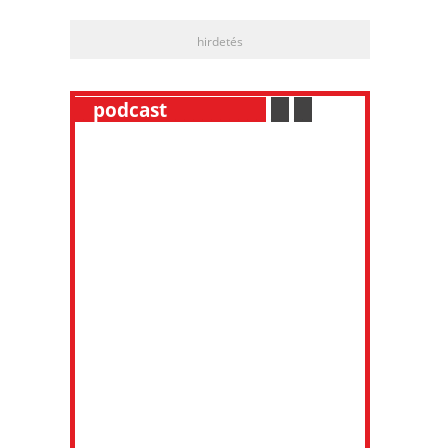
hirdetés
__
podcast
___________
.
__
.
__