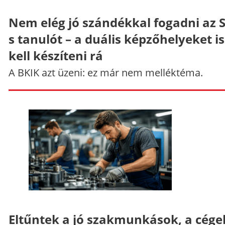
Nem elég jó szándékkal fogadni az 
s tanulót – a duális képzőhelyeket is
kell készíteni rá
A BKIK azt üzeni: ez már nem melléktéma.
Eltűntek a jó szakmunkások, a cége