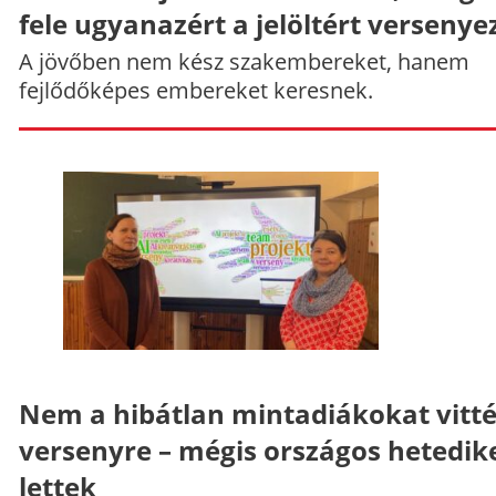
fele ugyanazért a jelöltért versenye
A jövőben nem kész szakembereket, hanem
fejlődőképes embereket keresnek.
Nem a hibátlan mintadiákokat vitt
versenyre – mégis országos hetedik
lettek