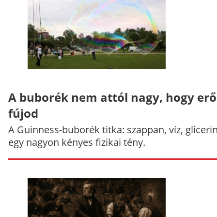
A buborék nem attól nagy, hogy er
fújod
A Guinness-buborék titka: szappan, víz, gliceri
egy nagyon kényes fizikai tény.