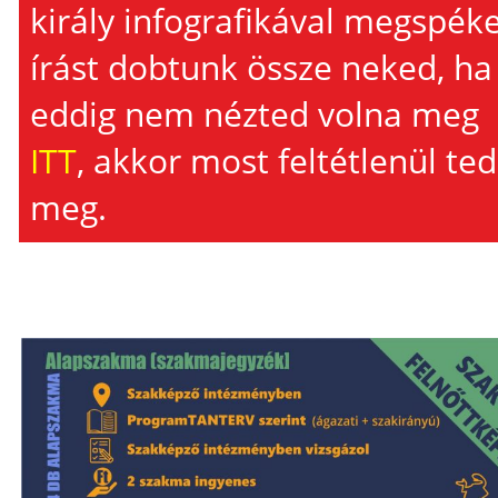
király infografikával megspéke
írást dobtunk össze neked, ha
eddig nem nézted volna meg
ITT
, akkor most feltétlenül te
meg.