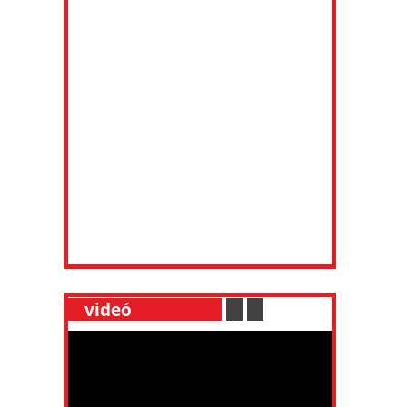
__
videó
___________
.
__
.
__