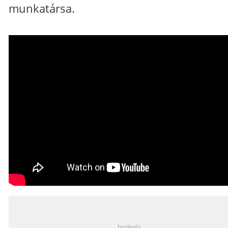
munkatársa.
_
hirdetés