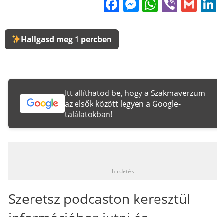
Facebook
Messenge
WhatsA
Viber
Gm
Hallgasd meg 1 percben
Itt állíthatod be, hogy a Szakmaverzum
az elsők között legyen a Google-
találatokban!
_
hirdetés
Szeretsz podcaston keresztül