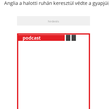
Anglia a halotti ruhán keresztül védte a gyapjúi
hirdetés
__
podcast
___________
.
__
.
__