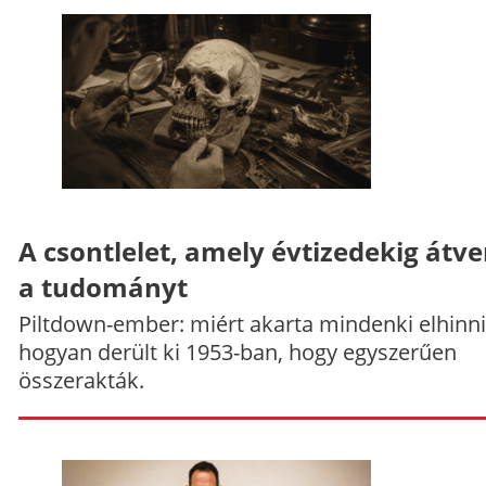
A csontlelet, amely évtizedekig átve
a tudományt
Piltdown-ember: miért akarta mindenki elhinni
hogyan derült ki 1953-ban, hogy egyszerűen
összerakták.