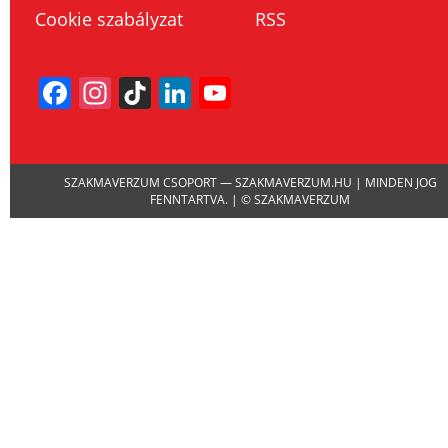
Cookie szabályzat
RSS
Facebook
Instagram
TikTok
LinkedIn
YouTube
Channel
SZAKMAVERZUM CSOPORT — SZAKMAVERZUM.HU | MINDEN JOG
FENNTARTVA. | © SZAKMAVERZUM