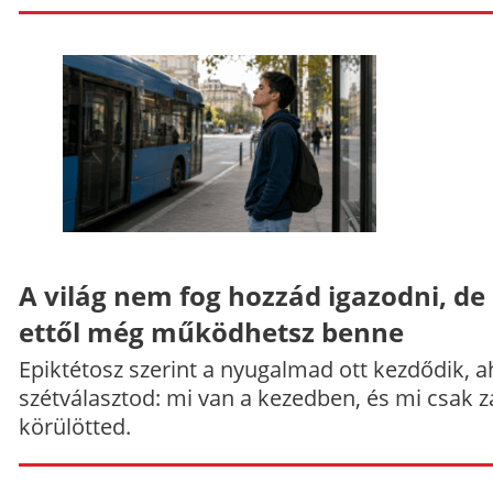
A világ nem fog hozzád igazodni, de
ettől még működhetsz benne
Epiktétosz szerint a nyugalmad ott kezdődik, a
szétválasztod: mi van a kezedben, és mi csak z
körülötted.