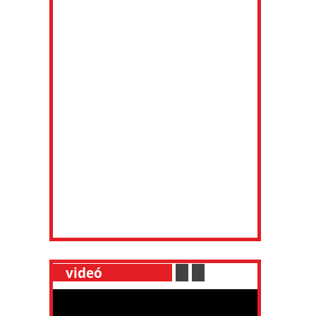
__
videó
___________
.
__
.
__