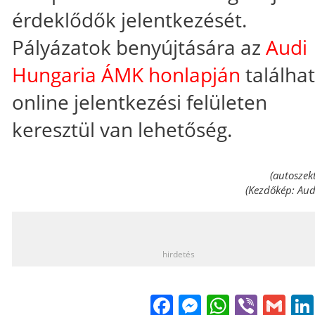
érdeklődők jelentkezését.
Pályázatok benyújtására az
Audi
Hungaria ÁMK honlapján
találha
online jelentkezési felületen
keresztül van lehetőség.
(autoszek
(Kezdőkép: Aud
_
hirdetés
Facebook
Messenge
WhatsA
Viber
Gm