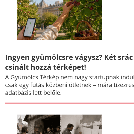
Ingyen gyümölcsre vágysz? Két srác
csinált hozzá térképet!
A Gyümölcs Térkép nem nagy startupnak indul
csak egy futás közbeni ötletnek – mára tízezre
adatbázis lett belőle.