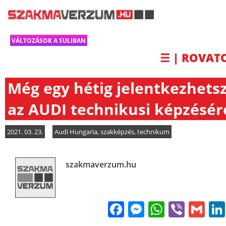
VÁLTOZÁSOK A SULIBAN
☰ | ROVAT
Még egy hétig jelentkezhets
az AUDI technikusi képzésér
2021. 03. 23.
Audi Hungaria
,
szakképzés
,
technikum
szakmaverzum.hu
Facebook
Messenge
WhatsA
Viber
Gm