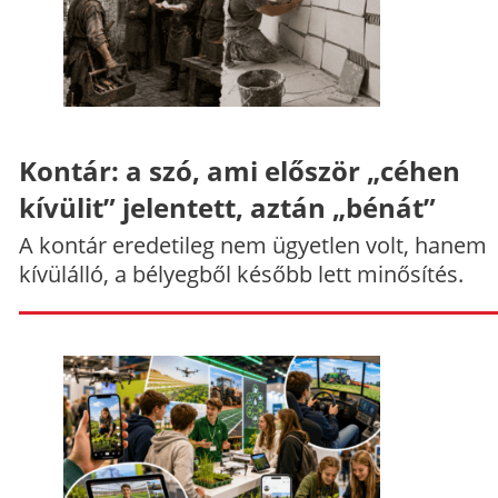
Kontár: a szó, ami először „céhen
kívülit” jelentett, aztán „bénát”
A kontár eredetileg nem ügyetlen volt, hanem
kívülálló, a bélyegből később lett minősítés.