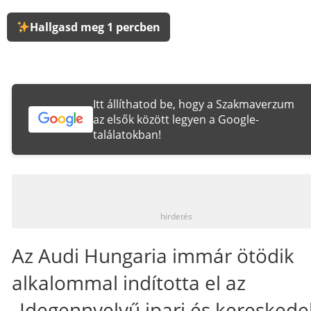
Hallgasd meg 1 percben
Itt állíthatod be, hogy a Szakmaverzum
az elsők között legyen a Google-
találatokban!
_
hirdetés
Az Audi Hungaria immár ötödik
alkalommal indította el az
„Idegennyelvű ipari és kereskede