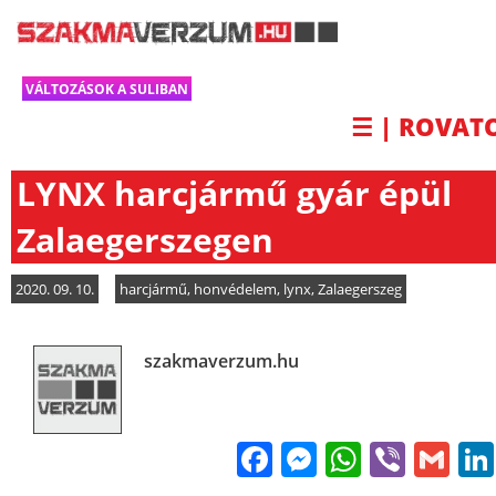
VÁLTOZÁSOK A SULIBAN
☰ | ROVAT
LYNX harcjármű gyár épül
Zalaegerszegen
2020. 09. 10.
harcjármű
,
honvédelem
,
lynx
,
Zalaegerszeg
szakmaverzum.hu
Facebook
Messenge
WhatsA
Viber
Gm