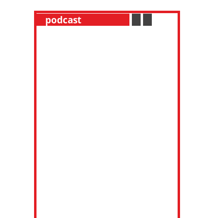
__
podcast
___________
.
__
.
__