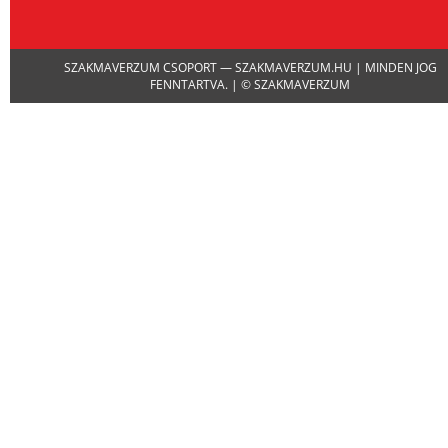
Channel
SZAKMAVERZUM CSOPORT — SZAKMAVERZUM.HU | MINDEN JOG
FENNTARTVA. | © SZAKMAVERZUM