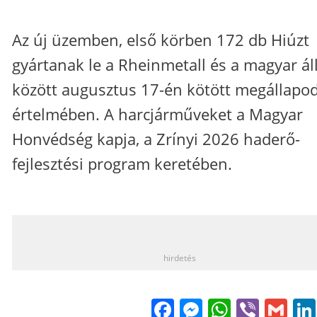
Az új üzemben, első körben 172 db Hiúzt
gyártanak le a Rheinmetall és a magyar á
között augusztus 17-én kötött megállapo
értelmében. A harcjárműveket a Magyar
Honvédség kapja, a Zrínyi 2026 haderő-
fejlesztési program keretében.
_
hirdetés
Facebook
Messenge
WhatsA
Viber
Gm