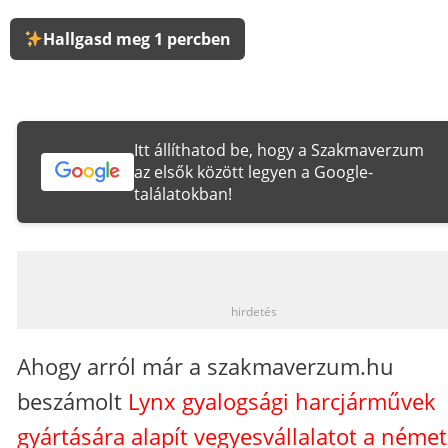
Hallgasd meg 1 percben
Itt állíthatod be, hogy a Szakmaverzum
az elsők között legyen a Google-
találatokban!
_
hirdetés
Ahogy arról már a szakmaverzum.hu
beszámolt
Lynx gyalogsági harcjárművek
gyártására alapít vegyesvállalatot a német