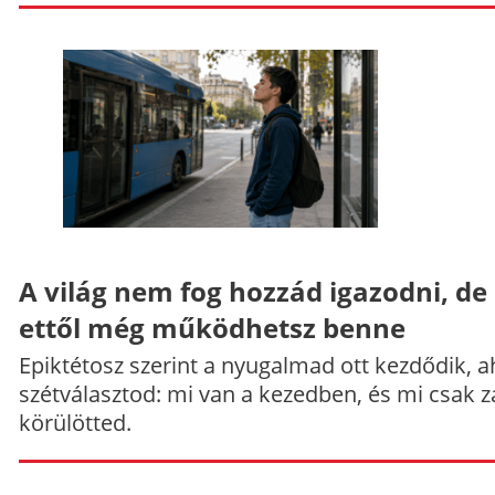
A világ nem fog hozzád igazodni, de
ettől még működhetsz benne
Epiktétosz szerint a nyugalmad ott kezdődik, a
szétválasztod: mi van a kezedben, és mi csak z
körülötted.