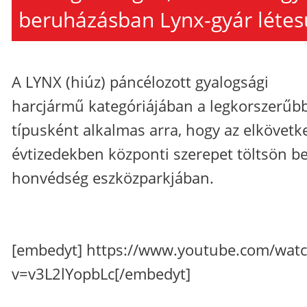
beruházásban Lynx-gyár létesü
A LYNX (hiúz) páncélozott gyalogsági
harcjármű kategóriájában a legkorszerűb
típusként alkalmas arra, hogy az elkövetk
évtizedekben központi szerepet töltsön be
honvédség eszközparkjában.
[embedyt] https://www.youtube.com/wat
v=v3L2lYopbLc[/embedyt]