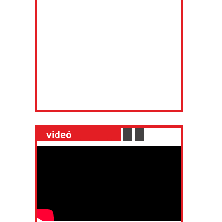
__
videó
___________
.
__
.
__