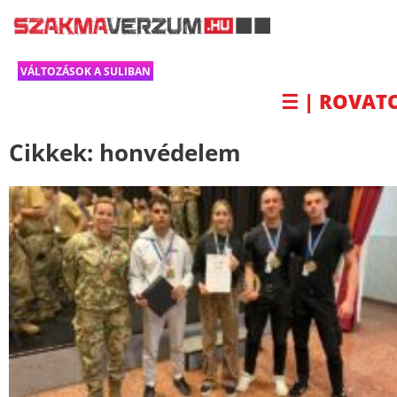
VÁLTOZÁSOK A SULIBAN
☰ | ROVAT
Cikkek:
honvédelem