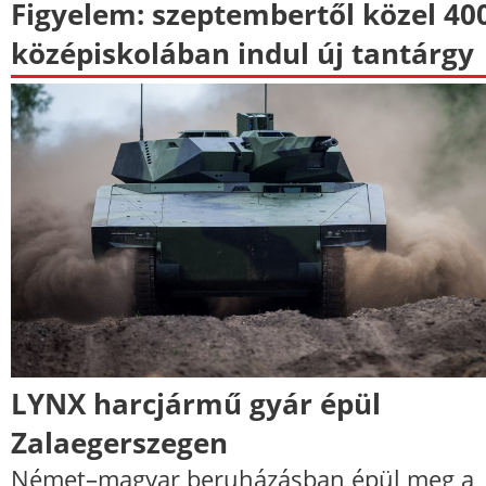
Figyelem: szeptembertől közel 40
középiskolában indul új tantárgy
LYNX harcjármű gyár épül
Zalaegerszegen
Német–magyar beruházásban épül meg a