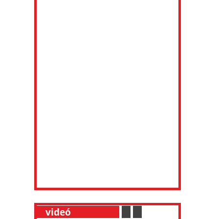
__
videó
___________
.
__
.
__