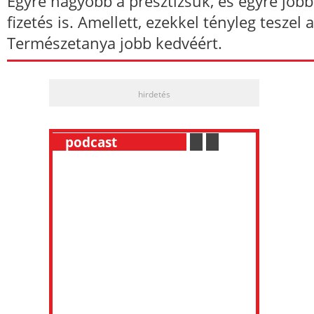
Egyre nagyobb a presztízsük, és egyre jobb
fizetés is. Amellett, ezekkel tényleg teszel a
Természetanya jobb kedvéért.
hirdetés
__
podcast
___________
.
__
.
__