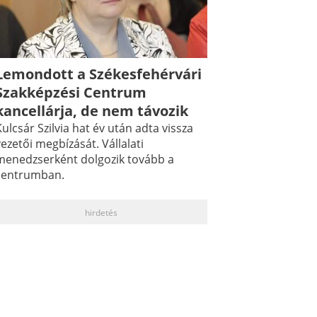
Lemondott a Székesfehérvári
Szakképzési Centrum
kancellárja, de nem távozik
ulcsár Szilvia hat év után adta vissza
ezetői megbízását. Vállalati
menedzserként dolgozik tovább a
centrumban.
hirdetés