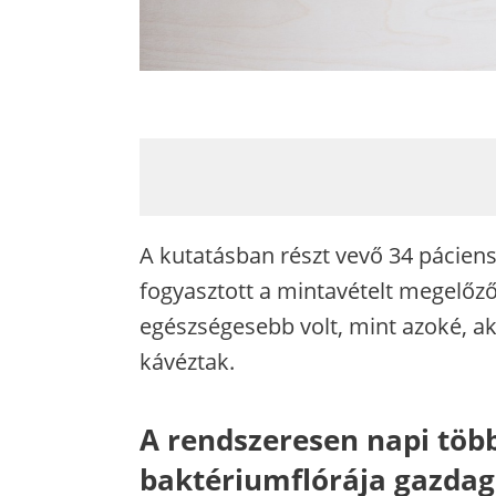
A kutatásban részt vevő 34 pácien
fogyasztott a mintavételt megelőz
egészségesebb volt, mint azoké, ak
kávéztak.
A rendszeresen napi tö
baktériumflórája gazdag