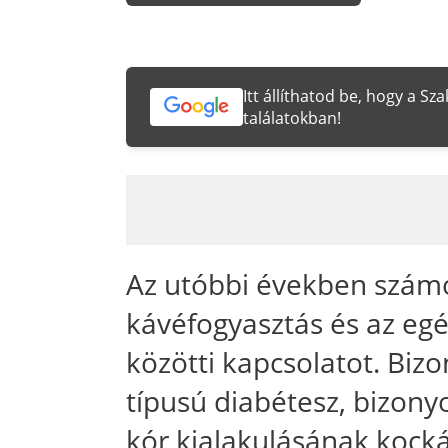
Itt állíthatod be, hogy a S
találatokban!
Az utóbbi években szám
kávéfogyasztás és az eg
közötti kapcsolatot. Bizo
típusú diabétesz, bizony
kór kialakulásának kocká