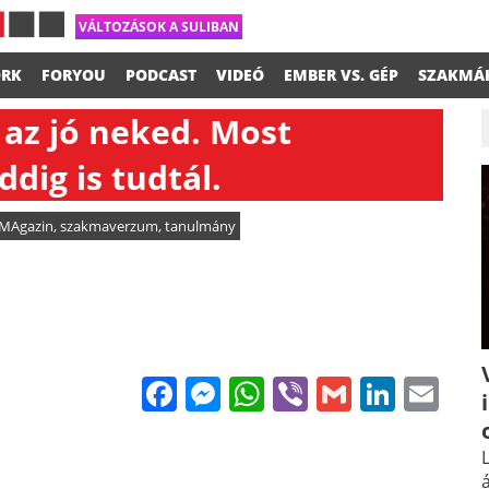
VÁLTOZÁSOK A SULIBAN
RK
FORYOU
PODCAST
VIDEÓ
EMBER VS. GÉP
SZAKMÁ
 az jó neked. Most
ddig is tudtál.
MAgazin
,
szakmaverzum
,
tanulmány
Facebook
Messenger
WhatsApp
Viber
Gmail
Linke
Em
L
á