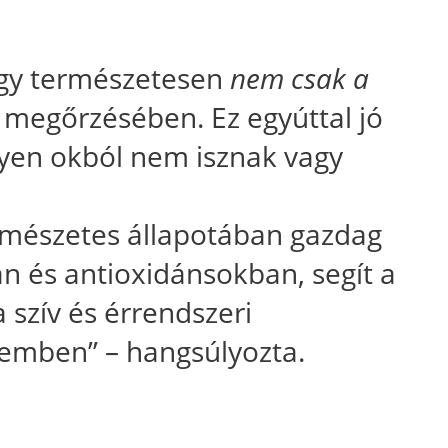
ogy természetesen
nem csak a
 megőrzésében. Ez egyúttal jó
lyen okból nem isznak vagy
rmészetes állapotában gazdag
n és antioxidánsokban, segít a
 szív és érrendszeri
lemben” – hangsúlyozta.