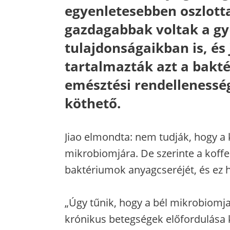
egyenletesebben oszlott
gazdagabbak voltak a gy
tulajdonságaikban is, és
tartalmazták azt a bakt
emésztési rendellenessé
köthető.
Jiao elmondta: nem tudják, hogy a k
mikrobiomjára. De szerinte a koffe
baktériumok anyagcseréjét, és ez 
„Úgy tűnik, hogy a bél mikrobiomja
krónikus betegségek előfordulása k