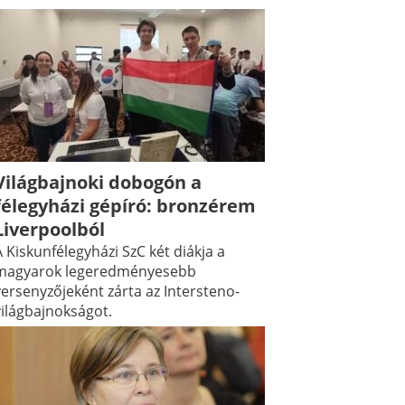
Világbajnoki dobogón a
félegyházi gépíró: bronzérem
Liverpoolból
 Kiskunfélegyházi SzC két diákja a
magyarok legeredményesebb
versenyzőjeként zárta az Intersteno-
világbajnokságot.