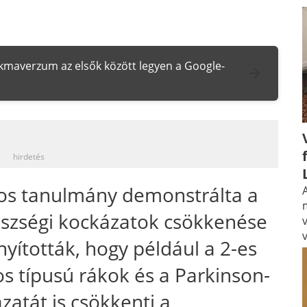
zakmaverzum az elsők között legyen a Google-
_
hirdetés
os tanulmány demonstrálta a
A
észségi kockázatok csökkenése
nyították, hogy például a 2-es
os típusú rákok és a Parkinson-
zatát is csökkenti a