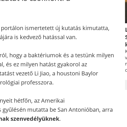
rtálon ismertetett új kutatás kimutatta,
ájára is kedvező hatással van.
K
ól, hogy a baktériumok és a testünk milyen
v
 és ez milyen hatást gyakorol az
tást vezető Li Jiao, a houstoni Baylor
ológiai professzora.
nyeit hétfőn, az Amerikai
s gyűlésén mutatta be San Antonióban, arra
nak szenvedélyüknek
.