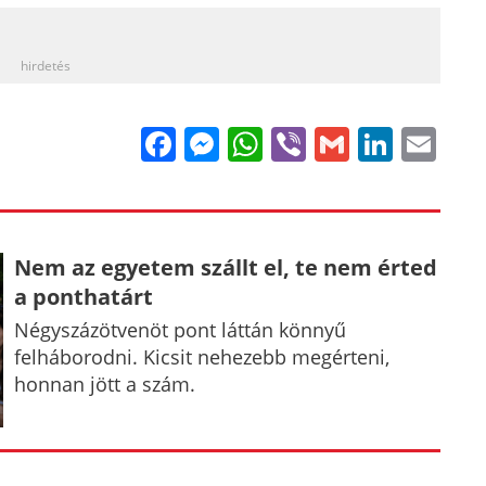
_
hirdetés
Facebook
Messenger
WhatsApp
Viber
Gmail
Linke
Em
Nem az egyetem szállt el, te nem érted
a ponthatárt
Négyszázötvenöt pont láttán könnyű
felháborodni. Kicsit nehezebb megérteni,
honnan jött a szám.