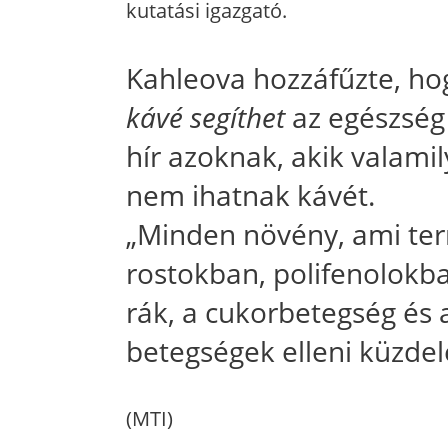
kutatási igazgató.
Kahleova hozzáfűzte, h
kávé segíthet
az egészség
hír azoknak, akik valami
nem ihatnak kávét.
„Minden növény, ami te
rostokban, polifenolokba
rák, a cukorbetegség és a
betegségek elleni küzde
(MTI)