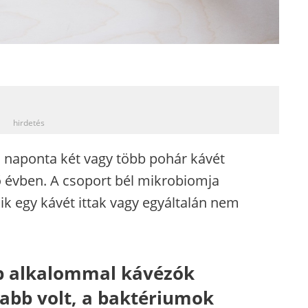
_
hirdetés
s naponta két vagy több pohár kávét
ő évben. A csoport bél mikrobiomja
ik egy kávét ittak vagy egyáltalán nem
bb alkalommal kávézók
abb volt, a baktériumok