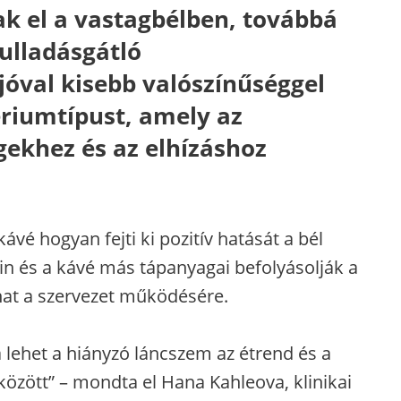
ak el a vastagbélben, továbbá
ulladásgátló
 jóval kisebb valószínűséggel
ériumtípust, amely az
gekhez és az elhízáshoz
ávé hogyan fejti ki pozitív hatását a bél
in és a kávé más tápanyagai befolyásolják a
hat a szervezet működésére.
 lehet a hiányzó láncszem az étrend és a
özött” – mondta el Hana Kahleova, klinikai