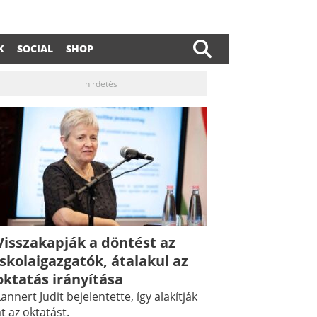
K
SOCIAL
SHOP
hirdetés
Visszakapják a döntést az
dIn
ail
iskolaigazgatók, átalakul az
oktatás irányítása
annert Judit bejelentette, így alakítják
t az oktatást.