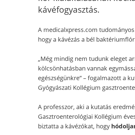
kávéfogyasztás.
A medicalxpress.com tudományos po
hogy a kávézás a bél baktériumflór
„Még mindig nem tudunk eleget arr
kölcsönhatásban vannak egymással,
egészségünkre” – fogalmazott a kuta
Gyógyászati Kollégium gasztroenter
A professzor, aki a kutatás eredmé
Gasztroenterológiai Kollégium éve
biztatta a kávézókat, hogy
hódolja