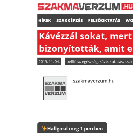
HÍREK
SZAKKÉPZÉS
FELSŐOKTATÁS
WO
Kávézzál sokat, mert
bizonyították, amit e
2019. 11. 04.
bélflóra
,
egészség
,
kávé
,
kutatás
,
szak
szakmaverzum.hu
Hallgasd meg 1 percben