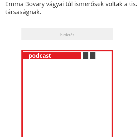
Emma Bovary vágyai túl ismerősek voltak a tis
társaságnak.
hirdetés
__
podcast
___________
.
__
.
__