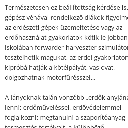
Természetesen ez beállítottság kérdése is
gépész vénával rendelkező diákok figyelm
az erdészeti gépek üzemeltetése vagy az
erdőhasználat gyakorlatok kötik le jobban
iskolában forwarder-harveszter szimuláto
tesztelhetik magukat, az erdei gyakorlato
kipróbálhatják a kötélpályát, vaslovat,
dolgozhatnak motorfűrésszel…
A lányoknak talán vonzóbb „erdők anyján
lenni: erdőműveléssel, erdővédelemmel
foglalkozni: megtanulni a szaporítóanyag-
termesztés fortélyait, a különböző