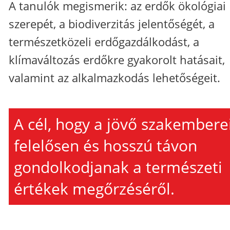
A tanulók megismerik: az erdők ökológiai
szerepét, a biodiverzitás jelentőségét, a
természetközeli erdőgazdálkodást, a
klímaváltozás erdőkre gyakorolt hatásait,
valamint az alkalmazkodás lehetőségeit.
A cél, hogy a jövő szakembere
felelősen és hosszú távon
gondolkodjanak a természeti
értékek megőrzéséről.