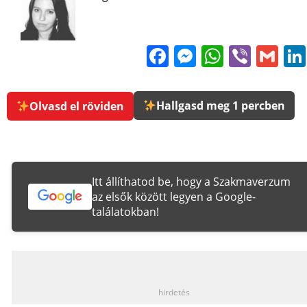
Facebook
Messenge
WhatsA
Viber
Gm
Hallgasd meg 1 percben
Olvasd el röviden
Itt állíthatod be, hogy a Szakmaverzum
az elsők között legyen a Google-
találatokban!
_
hirdetés