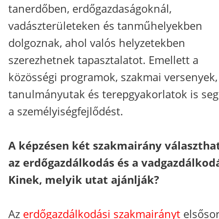
tanerdőben, erdőgazdaságoknál,
vadászterületeken és tanműhelyekben
dolgoznak, ahol valós helyzetekben
szerezhetnek tapasztalatot. Emellett a
közösségi programok, szakmai versenyek,
tanulmányutak és terepgyakorlatok is segí
a személyiségfejlődést.
A képzésen két szakmairány választha
az erdőgazdálkodás és a vadgazdálkodá
Kinek, melyik utat ajánlják?
Az
erdőgazdálkodási szakmairányt
elsőso