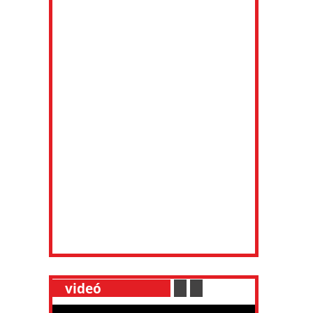
__
videó
___________
.
__
.
__