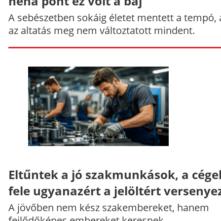
néha pont ez volt a baj
A sebészetben sokáig életet mentett a tempó,
az altatás meg nem változtatott mindent.
Eltűntek a jó szakmunkások, a cége
fele ugyanazért a jelöltért versenye
A jövőben nem kész szakembereket, hanem
fejlődőképes embereket keresnek.