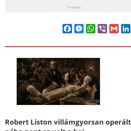
hirdetés
Facebook
Messenge
WhatsA
Viber
Gm
Robert Liston villámgyorsan operált