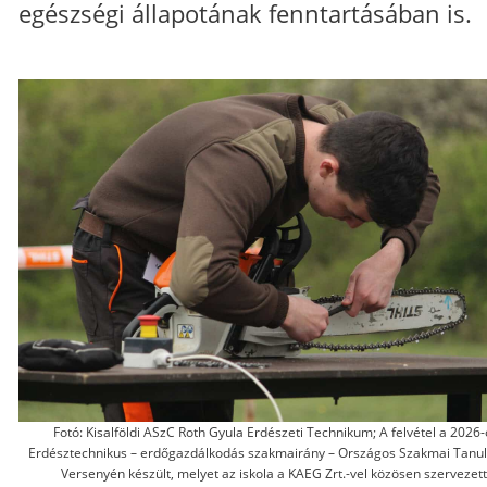
egészségi állapotának fenntartásában is.
Fotó: Kisalföldi ASzC Roth Gyula Erdészeti Technikum; A felvétel a 2026-
Erdésztechnikus – erdőgazdálkodás szakmairány – Országos Szakmai Tanu
Versenyén készült, melyet az iskola a KAEG Zrt.-vel közösen szervezett