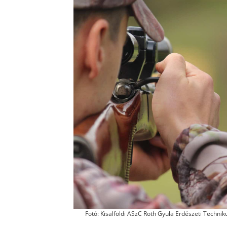
Fotó: Kisalföldi ASzC Roth Gyula Erdészeti Techni