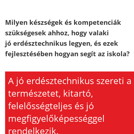
Milyen készségek és kompetenciák
szükségesek ahhoz, hogy valaki
jó erdésztechnikus legyen, és ezek
fejlesztésében hogyan segít az iskola?
A jó erdésztechnikus szereti a
természetet, kitartó,
felelősségteljes és jó
megfigyelőképességgel
rendelkezik.