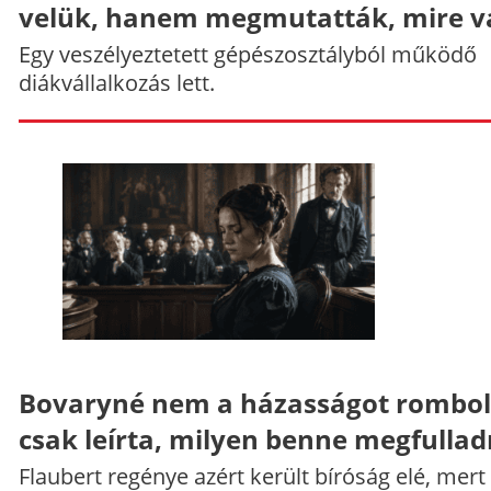
velük, hanem megmutatták, mire v
Egy veszélyeztetett gépészosztályból működő
diákvállalkozás lett.
Bovaryné nem a házasságot rombol
csak leírta, milyen benne megfullad
Flaubert regénye azért került bíróság elé, mert