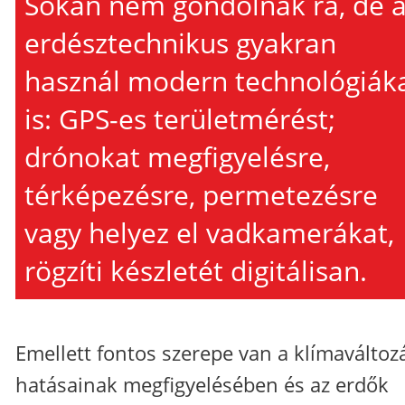
Sokan nem gondolnak rá, de 
erdésztechnikus gyakran
használ modern technológiák
is: GPS-es területmérést;
drónokat megfigyelésre,
térképezésre, permetezésre
vagy helyez el vadkamerákat,
rögzíti készletét digitálisan.
Emellett fontos szerepe van a klímaváltoz
hatásainak megfigyelésében és az erdők