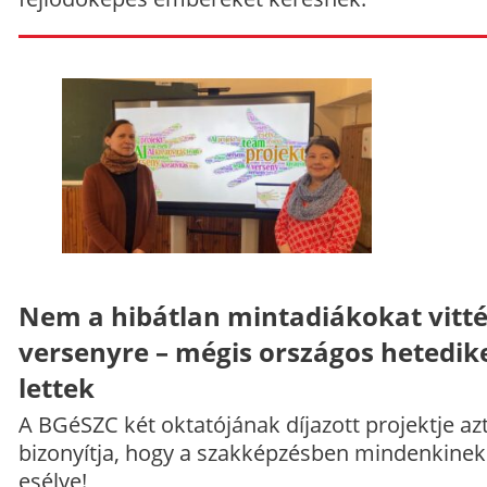
Nem a hibátlan mintadiákokat vitt
versenyre – mégis országos hetedik
lettek
A BGéSZC két oktatójának díjazott projektje az
bizonyítja, hogy a szakképzésben mindenkinek
esélye!