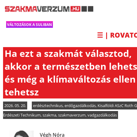
VÁLTOZÁSOK A SULIBAN
☰ | ROVAT
Ha ezt a szakmát választod,
akkor a természetben lehets
és még a klímaváltozás ellen 
tehetsz
2026. 05. 20.
erdésztechnikus
,
erdőgazdálkodás
,
Kisalföldi ASzC Roth 
Erdészeti Technikum
,
szakma
,
szakmaverzum
,
vadgazdálkodás
Végh Nóra