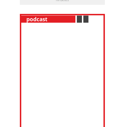
__
podcast
___________
.
__
.
__