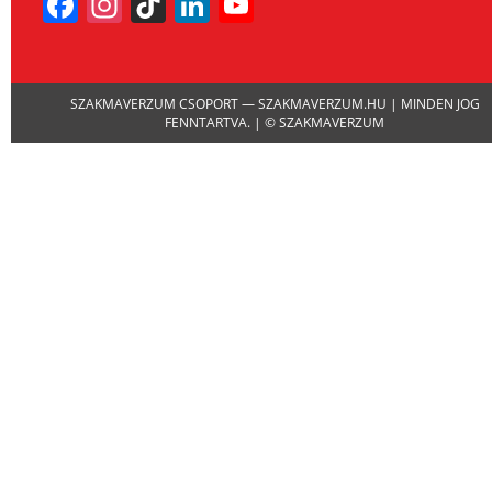
Facebook
Instagram
TikTok
LinkedIn
YouTube
Channel
SZAKMAVERZUM CSOPORT — SZAKMAVERZUM.HU | MINDEN JOG
FENNTARTVA. | © SZAKMAVERZUM