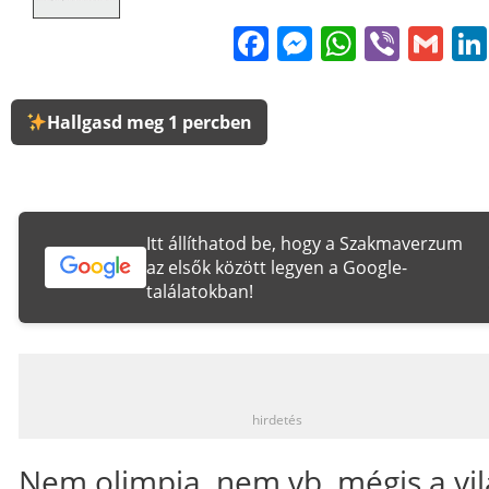
Facebook
Messenge
WhatsA
Viber
Gm
Hallgasd meg 1 percben
Itt állíthatod be, hogy a Szakmaverzum
az elsők között legyen a Google-
találatokban!
_
hirdetés
Nem olimpia, nem vb, mégis a vi