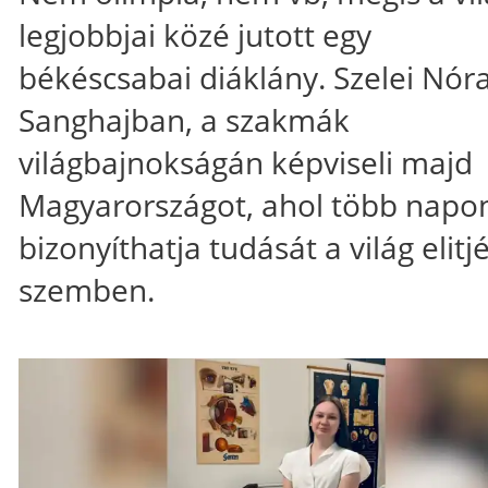
legjobbjai közé jutott egy
békéscsabai diáklány. Szelei Nór
Sanghajban, a szakmák
világbajnokságán képviseli majd
Magyarországot, ahol több napon
bizonyíthatja tudását a világ elitj
szemben.