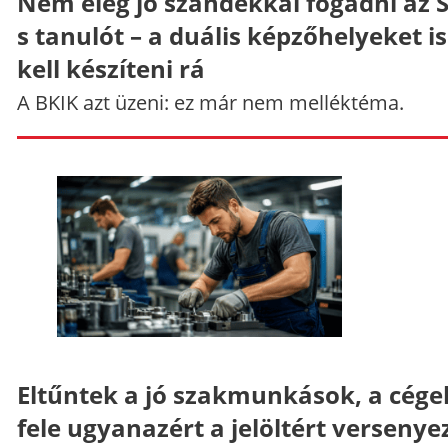
Nem elég jó szándékkal fogadni az 
s tanulót – a duális képzőhelyeket is
kell készíteni rá
A BKIK azt üzeni: ez már nem melléktéma.
Eltűntek a jó szakmunkások, a cége
fele ugyanazért a jelöltért versenye