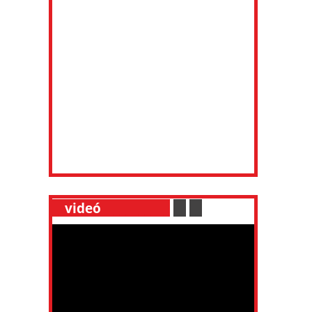
__
videó
___________
.
__
.
__