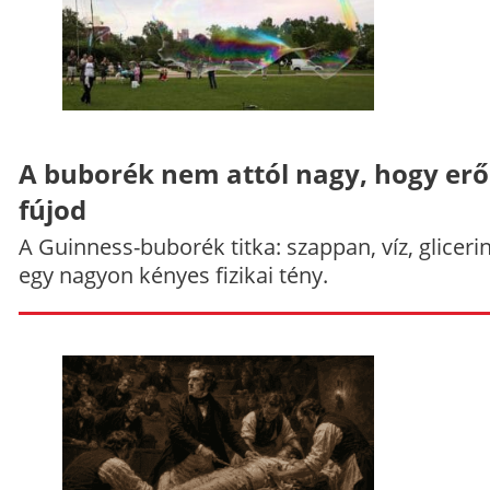
A buborék nem attól nagy, hogy er
fújod
A Guinness-buborék titka: szappan, víz, gliceri
egy nagyon kényes fizikai tény.