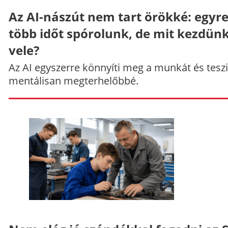
Az AI-nászút nem tart örökké: egyr
több időt spórolunk, de mit kezdün
vele?
Az AI egyszerre könnyíti meg a munkát és teszi
mentálisan megterhelőbbé.