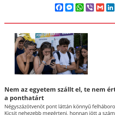
Facebook
Messenge
WhatsA
Viber
Gm
Nem az egyetem szállt el, te nem ér
a ponthatárt
Négyszázötvenöt pont láttán könnyű felháboro
Kicsit nehezebb megérteni, honnan jött a szám