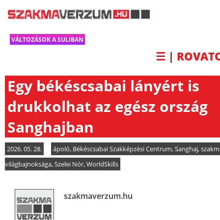
VÁLTOZÁSOK A SULIBAN
☰ | ROVAT
Egy békéscsabai lányért is
drukkolhat az egész ország
Sanghajban
2026. 05. 28.
ápoló
,
Békéscsabai Szakképzési Centrum
,
Sanghaj
,
szakm
világbajnoksága
,
Szelei Nór
,
WorldSkills
szakmaverzum.hu