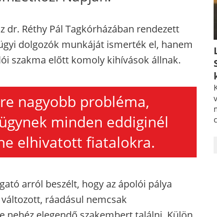
 dr. Réthy Pál Tagkórházában rendezett
gyi dolgozók munkáját ismerték el, hanem
lói szakma előtt komoly kihívások állnak.
K
re nagyobb probléma,
v
ügynek minden eddiginél
 elhivatott fiatalokra.
ató arról beszélt, hogy az ápolói pálya
 változott, ráadásul nemcsak
 nehéz elegendő szakembert találni. Külön