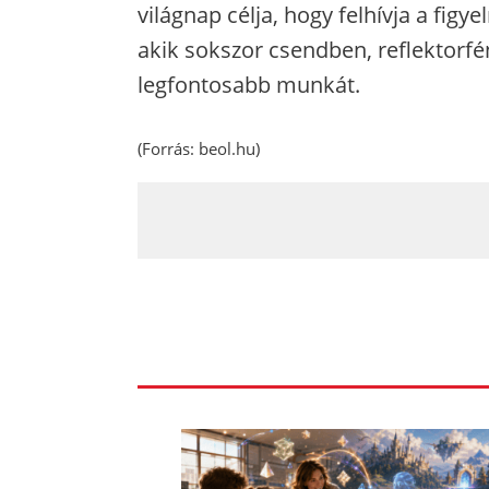
világnap célja, hogy felhívja a fig
akik sokszor csendben, reflektorfé
legfontosabb munkát.
(Forrás:
beol.hu
)