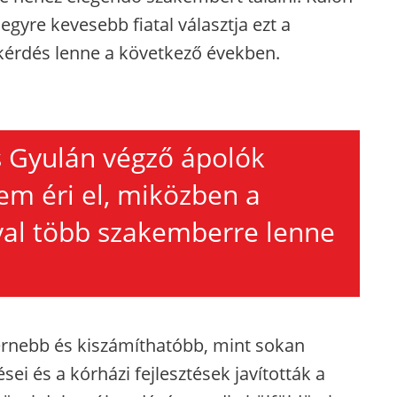
gyre kevesebb fiatal választja ezt a
skérdés lenne a következő években.
s Gyulán végző ápolók
m éri el, miközben a
val több szakemberre lenne
rnebb és kiszámíthatóbb, mint sokan
ei és a kórházi fejlesztések javították a