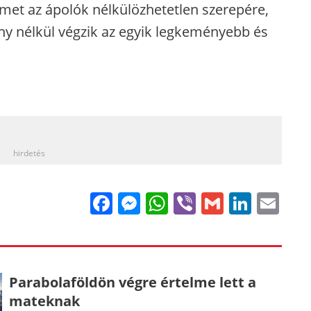
yelmet az ápolók nélkülözhetetlen szerepére,
ny nélkül végzik az egyik legkeményebb és
_
hirdetés
Facebook
Messenger
WhatsApp
Viber
Gmail
Linke
Em
Parabolaföldön végre értelme lett a
mateknak