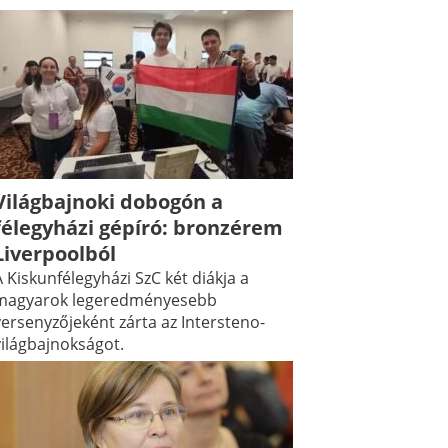
Világbajnoki dobogón a
félegyházi gépíró: bronzérem
Liverpoolból
 Kiskunfélegyházi SzC két diákja a
magyarok legeredményesebb
versenyzőjeként zárta az Intersteno-
világbajnokságot.