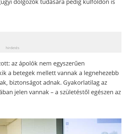
gyi dolgozók tudására pedig külföldön is
_
hirdetés
ott: az ápolók nem egyszerűen
kik a betegek mellett vannak a legnehezebb
k, biztonságot adnak. Gyakorlatilag az
ában jelen vannak – a születéstől egészen az