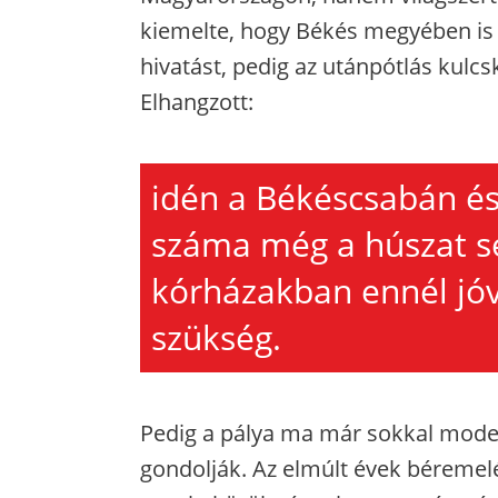
kiemelte, hogy Békés megyében is e
hivatást, pedig az utánpótlás kulc
Elhangzott:
idén a Békéscsabán é
száma még a húszat se
kórházakban ennél jó
szükség.
Pedig a pálya ma már sokkal mode
gondolják. Az elmúlt évek béremelés