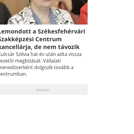
Lemondott a Székesfehérvári
Szakképzési Centrum
kancellárja, de nem távozik
ulcsár Szilvia hat év után adta vissza
ezetői megbízását. Vállalati
menedzserként dolgozik tovább a
centrumban.
hirdetés