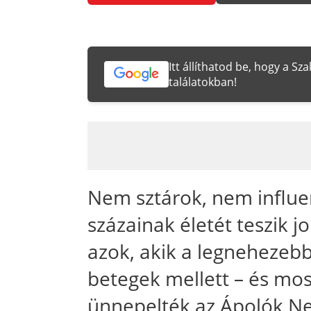
Itt állíthatod be, hogy a S
találatokban!
Nem sztárok, nem influ
százainak életét teszik 
azok, akik a legnehezebb
betegek mellett – és mo
ünnepelték az Ápolók N