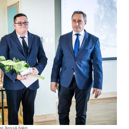
tó: Bencsik Ádám