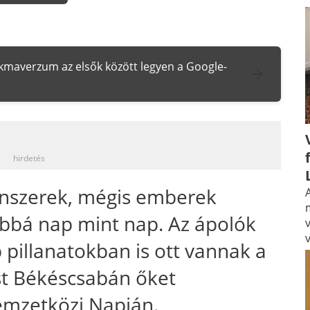
zakmaverzum az elsők között legyen a Google-
_
hirdetés
enszerek, mégis emberek
A
jobbá nap mint nap. Az ápolók
 pillanatokban is ott vannak a
st Békéscsabán őket
emzetközi Napján.