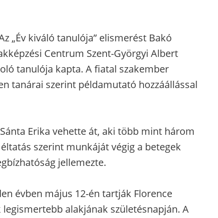
Az „Év kiváló tanulója” elismerést Bakó
akképzési Centrum Szent-Györgyi Albert
ló tanulója kapta. A fiatal szakember
en tanárai szerint példamutató hozzáállással
 Sánta Erika vehette át, aki több mint három
éltatás szerint munkáját végig a betegek
megbízhatóság jellemezte.
en évben május 12-én tartják Florence
 legismertebb alakjának születésnapján. A