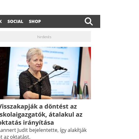
K
SOCIAL
SHOP
hirdetés
Visszakapják a döntést az
dIn
ail
iskolaigazgatók, átalakul az
oktatás irányítása
annert Judit bejelentette, így alakítják
t az oktatást.