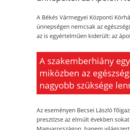
A Békés Vármegyei Központi Kórház
ünnepségen nemcsak az egészségü
az is egyértelműen kiderült: az ápo
A szakemberhiány egy
miközben az egészség
nagyobb szüksége lenne
Az eseményen Becsei László főigazg
presztízse az elmúlt években sokat
Magyarországon, hanem világszerte