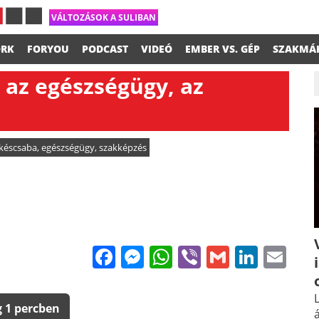
VÁLTOZÁSOK A SULIBAN
RK
FORYOU
PODCAST
VIDEÓ
EMBER VS. GÉP
SZAKMÁ
 az egészségügy, az
késcsaba
,
egészségügy
,
szakképzés
Facebook
Messenger
WhatsApp
Viber
Gmail
Linke
Em
L
 1 percben
á