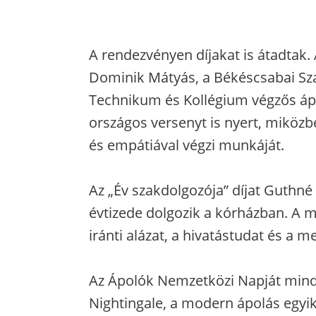
A rendezvényen díjakat is átadtak. 
Dominik Mátyás, a Békéscsabai Sz
Technikum és Kollégium végzős ápo
országos versenyt is nyert, miközb
és empátiával végzi munkáját.
Az „Év szakdolgozója” díjat Guthné
évtizede dolgozik a kórházban. A m
iránti alázat, a hivatástudat és a 
Az Ápolók Nemzetközi Napját mind
Nightingale, a modern ápolás egyik