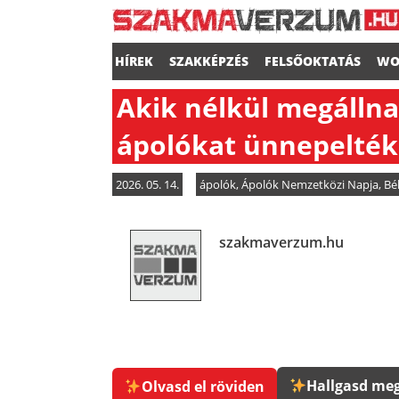
HÍREK
SZAKKÉPZÉS
FELSŐOKTATÁS
WO
Akik nélkül megállna
ápolókat ünnepelték
2026. 05. 14.
ápolók
,
Ápolók Nemzetközi Napja
,
Bé
szakmaverzum.hu
Hallgasd meg
Olvasd el röviden