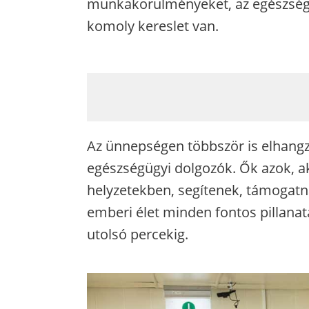
munkakörülményeket, az egészségü
komoly kereslet van.
Az ünnepségen többször is elhangz
egészségügyi dolgozók. Ők azok, a
helyzetekben, segítenek, támogatna
emberi élet minden fontos pillanat
utolsó percekig.