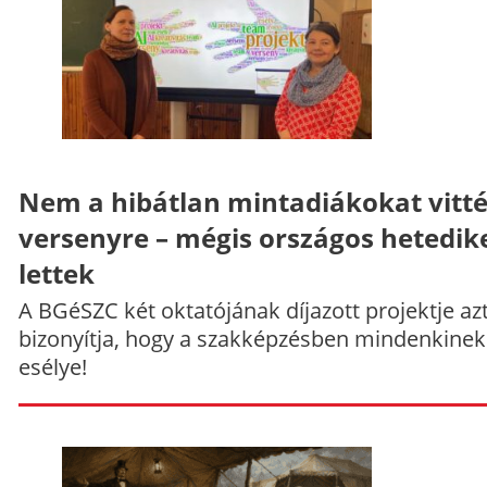
Nem a hibátlan mintadiákokat vitt
versenyre – mégis országos hetedik
lettek
A BGéSZC két oktatójának díjazott projektje az
bizonyítja, hogy a szakképzésben mindenkinek
esélye!