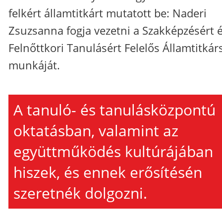
felkért államtitkárt mutatott be: Naderi
Zsuzsanna fogja vezetni a Szakképzésért 
Felnőttkori Tanulásért Felelős Államtitkár
munkáját.
A tanuló- és tanulásközpontú
oktatásban, valamint az
együttműködés kultúrájában
hiszek, és ennek erősítésén
szeretnék dolgozni.