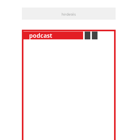
hirdetés
__
podcast
___________
.
__
.
__