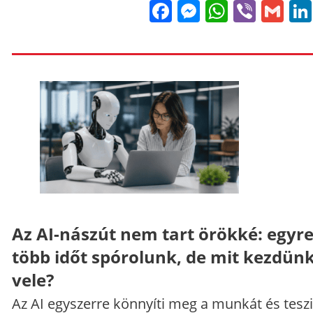
Facebook
Messenge
WhatsA
Viber
Gm
Az AI-nászút nem tart örökké: egyr
több időt spórolunk, de mit kezdün
vele?
Az AI egyszerre könnyíti meg a munkát és teszi