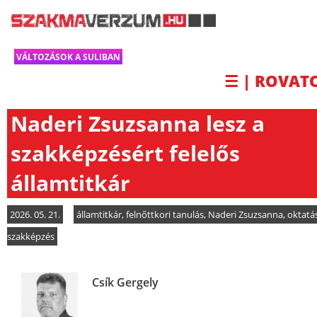
VÁLTOZÁSOK A SULIBAN
☰ | ROVAT
Naderi Zsuzsanna lesz a
szakképzésért felelős
államtitkár
2026. 05. 21.
államtitkár
,
felnőttkori tanulás
,
Naderi Zsuzsanna
,
oktatá
szakképzés
Csík Gergely