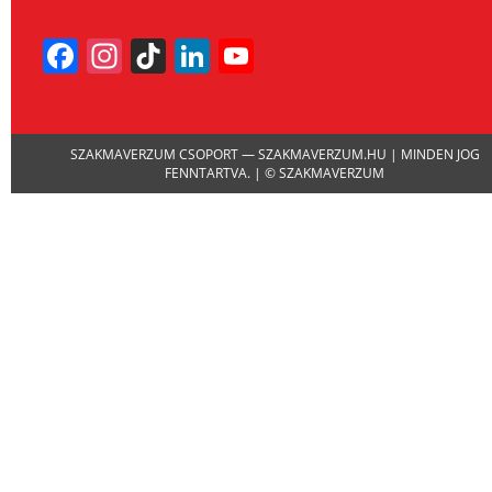
Facebook
Instagram
TikTok
LinkedIn
YouTube
Channel
SZAKMAVERZUM CSOPORT — SZAKMAVERZUM.HU | MINDEN JOG
FENNTARTVA. | © SZAKMAVERZUM