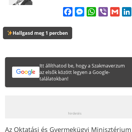
Facebook
Messenge
WhatsA
Viber
Gm
Hallgasd meg 1 percben
Itt állíthatod be, hogy a Szakmaverzum
az elsők között legyen a Google-
találatokban!
_
hirdetés
Az Oktatási és Gyermekügyi Minisztérium