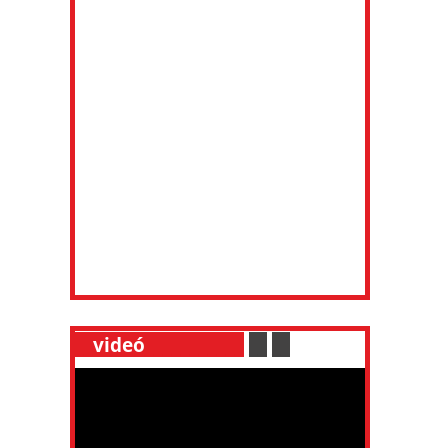
__
videó
___________
.
__
.
__