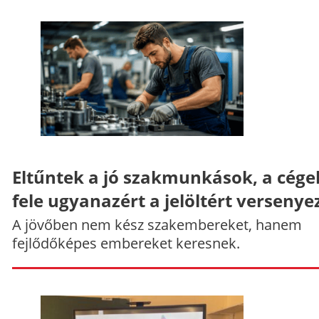
Eltűntek a jó szakmunkások, a cége
fele ugyanazért a jelöltért versenye
A jövőben nem kész szakembereket, hanem
fejlődőképes embereket keresnek.