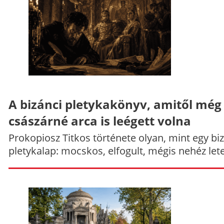
A bizánci pletykakönyv, amitől még
császárné arca is leégett volna
Prokopiosz Titkos története olyan, mint egy bi
pletykalap: mocskos, elfogult, mégis nehéz let