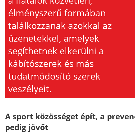
a fiatalok közvetlen,
élményszerű formában
találkozzanak azokkal az
üzenetekkel, amelyek
segíthetnek elkerülni a
kábítószerek és más
tudatmódosító szerek
veszélyeit.
A sport közösséget épít, a preven
pedig jövőt