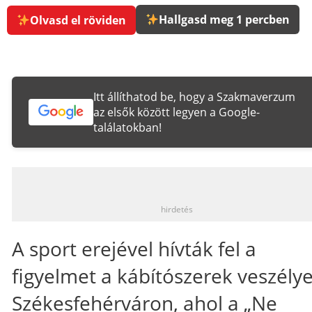
Hallgasd meg 1 percben
Olvasd el röviden
Itt állíthatod be, hogy a Szakmaverzum
az elsők között legyen a Google-
találatokban!
_
hirdetés
A sport erejével hívták fel a
figyelmet a kábítószerek veszélye
Székesfehérváron, ahol a „Ne