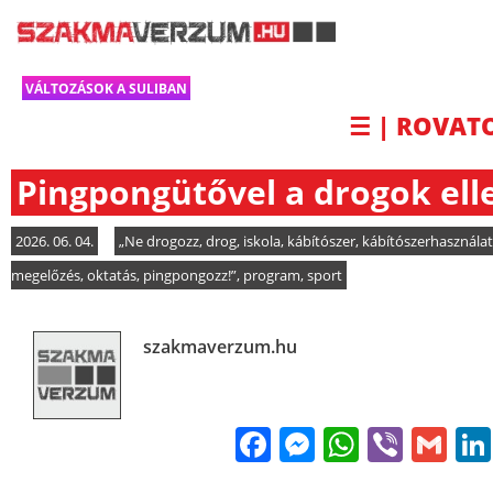
VÁLTOZÁSOK A SULIBAN
☰ | ROVAT
Pingpongütővel a drogok ell
2026. 06. 04.
„Ne drogozz
,
drog
,
iskola
,
kábítószer
,
kábítószerhasználat
megelőzés
,
oktatás
,
pingpongozz!”
,
program
,
sport
szakmaverzum.hu
Facebook
Messenge
WhatsA
Viber
Gm