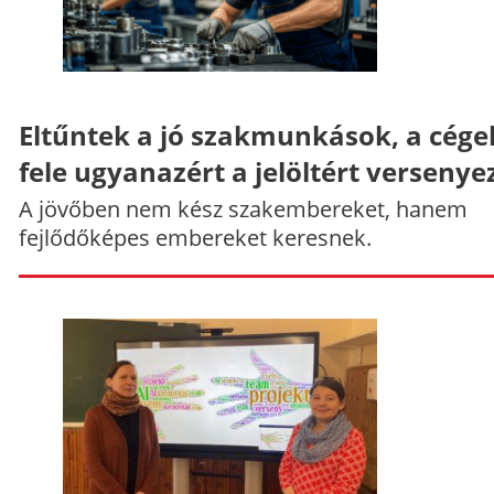
Eltűntek a jó szakmunkások, a cége
fele ugyanazért a jelöltért versenye
A jövőben nem kész szakembereket, hanem
fejlődőképes embereket keresnek.