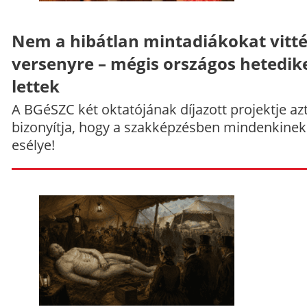
Nem a hibátlan mintadiákokat vitt
versenyre – mégis országos hetedik
lettek
A BGéSZC két oktatójának díjazott projektje az
bizonyítja, hogy a szakképzésben mindenkinek
esélye!