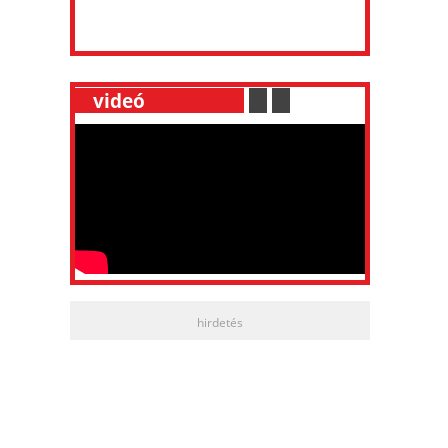
__
videó
___________
.
__
.
__
hirdetés