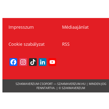
Impresszum
Médiaajánlat
Cookie szabályzat
RSS
Facebook
Instagram
TikTok
LinkedIn
YouTube
Channel
SZAKMAVERZUM CSOPORT — SZAKMAVERZUM.HU | MINDEN JOG
FENNTARTVA. | © SZAKMAVERZUM