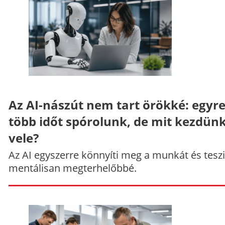
Az AI-nászút nem tart örökké: egyr
több időt spórolunk, de mit kezdün
vele?
Az AI egyszerre könnyíti meg a munkát és teszi
mentálisan megterhelőbbé.