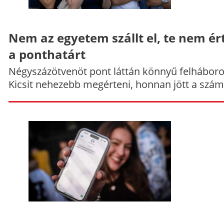
Nem az egyetem szállt el, te nem ér
a ponthatárt
Négyszázötvenöt pont láttán könnyű felháboro
Kicsit nehezebb megérteni, honnan jött a szám