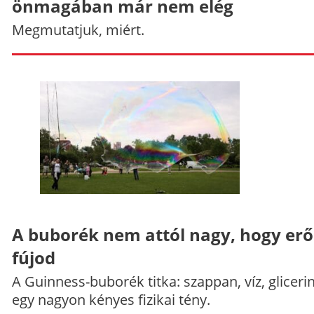
önmagában már nem elég
Megmutatjuk, miért.
A buborék nem attól nagy, hogy er
fújod
A Guinness-buborék titka: szappan, víz, gliceri
egy nagyon kényes fizikai tény.