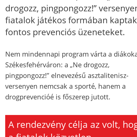
drogozz, pingpongozz!” versenye
fiatalok játékos formában kaptak
fontos prevenciós üzeneteket.
Nem mindennapi program várta a diákok
Székesfehérváron: a „Ne drogozz,
pingpongozz!” elnevezésű asztalitenisz-
versenyen nemcsak a sporté, hanem a
drogprevencióé is főszerep jutott.
A rendezvény célja az volt, ho