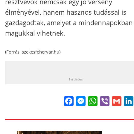
résztvevők nemcsak egy jó verseny
élményével, hanem hasznos tudással is
gazdagodtak, amelyet a mindennapokban 
magukkal vihetnek.
(Forrás:
szekesfehervar.hu
)
_
hirdetés
Facebook
Messenge
WhatsA
Viber
Gm