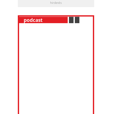
hirdetés
__
podcast
___________
.
__
.
__