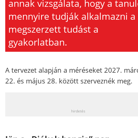
annak vizsgálata, hogy a tanu
mennyire tudják alkalmazni a
megszerzett tudást a
gyakorlatban.
A tervezet alapján a méréseket 2027. már
22. és május 28. között szerveznék meg.
_
hirdetés