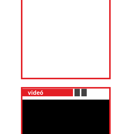
__
videó
___________
.
__
.
__