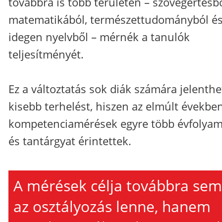
továbbra is több területen – szövegértésbő
matematikából, természettudományból é
idegen nyelvből – mérnék a tanulók
teljesítményét.
Ez a változtatás sok diák számára jelenthe
kisebb terhelést, hiszen az elmúlt évekbe
kompetenciamérések egyre több évfolya
és tantárgyat érintettek.
A mérések célja továbbra sem
az osztályozás lenne, hanem