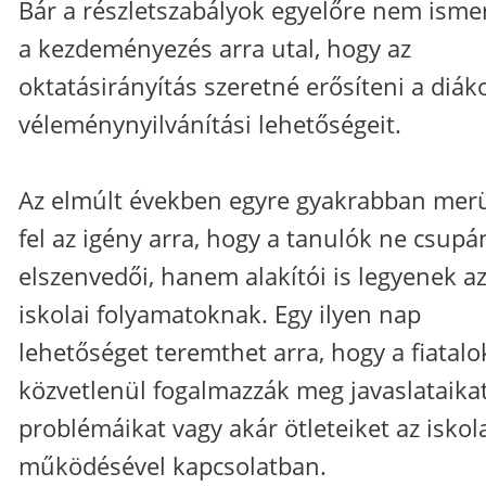
Bár a részletszabályok egyelőre nem ismer
a kezdeményezés arra utal, hogy az
oktatásirányítás szeretné erősíteni a diák
véleménynyilvánítási lehetőségeit.
Az elmúlt években egyre gyakrabban merü
fel az igény arra, hogy a tanulók ne csupá
elszenvedői, hanem alakítói is legyenek a
iskolai folyamatoknak. Egy ilyen nap
lehetőséget teremthet arra, hogy a fiatalo
közvetlenül fogalmazzák meg javaslataikat
problémáikat vagy akár ötleteiket az iskol
működésével kapcsolatban.