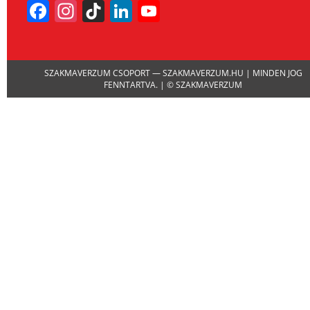
Facebook
Instagram
TikTok
LinkedIn
YouTube
Channel
SZAKMAVERZUM CSOPORT — SZAKMAVERZUM.HU | MINDEN JOG
FENNTARTVA. | © SZAKMAVERZUM