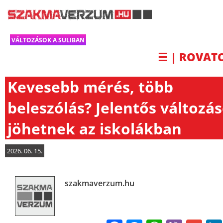
VÁLTOZÁSOK A SULIBAN
☰ | ROVAT
Kevesebb mérés, több
beleszólás? Jelentős változá
jöhetnek az iskolákban
2026. 06. 15.
szakmaverzum.hu