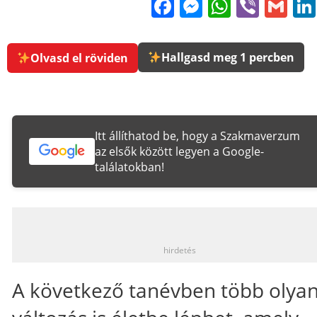
Facebook
Messenge
WhatsA
Viber
Gm
Hallgasd meg 1 percben
Olvasd el röviden
Itt állíthatod be, hogy a Szakmaverzum
az elsők között legyen a Google-
találatokban!
_
hirdetés
A következő tanévben több olya