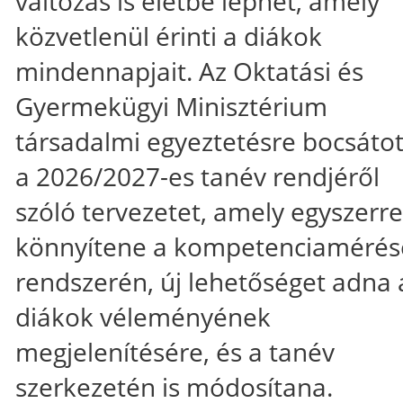
változás is életbe léphet, amely
közvetlenül érinti a diákok
mindennapjait. Az Oktatási és
Gyermekügyi Minisztérium
társadalmi egyeztetésre bocsáto
a 2026/2027-es tanév rendjéről
szóló tervezetet, amely egyszerre
könnyítene a kompetenciamérés
rendszerén, új lehetőséget adna 
diákok véleményének
megjelenítésére, és a tanév
szerkezetén is módosítana.