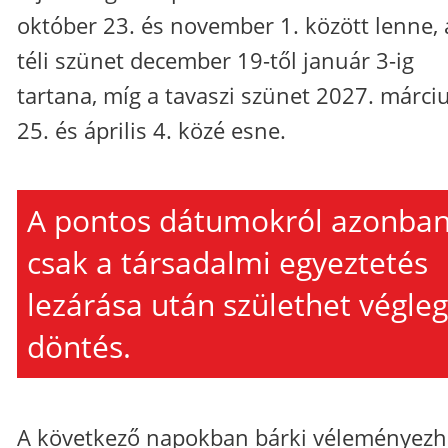
október 23. és november 1. között lenne, 
téli szünet december 19-től január 3-ig
tartana, míg a tavaszi szünet 2027. márci
25. és április 4. közé esne.
A pontos dátumokról azonba
csak a társadalmi egyeztetés
lezárása után születhet végle
döntés.
A következő napokban bárki véleményezh