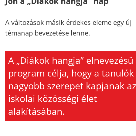
Jön a „Diákok hangja” nap
A változások másik érdekes eleme egy új
témanap bevezetése lenne.
A „Diákok hangja” elnevezésű
program célja, hogy a tanulók
nagyobb szerepet kapjanak a
iskolai közösségi élet
alakításában.