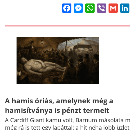
Facebook
Messenge
WhatsA
Viber
Gm
A hamis óriás, amelynek még a
hamisítványa is pénzt termelt
A Cardiff Giant kamu volt, Barnum másolata 
még rá is tett egy lapáttal: a hit néha jobb üzlet