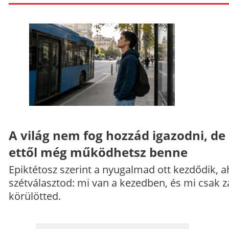
A világ nem fog hozzád igazodni, de
ettől még működhetsz benne
Epiktétosz szerint a nyugalmad ott kezdődik, a
szétválasztod: mi van a kezedben, és mi csak z
körülötted.