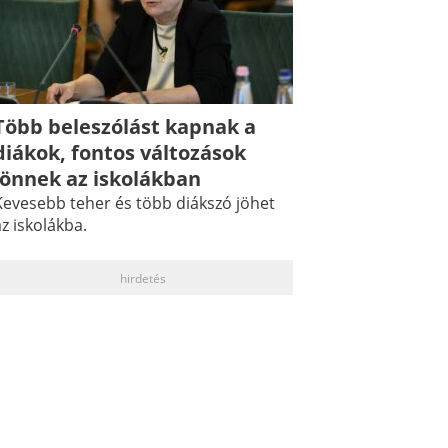
Több beleszólást kapnak a
diákok, fontos változások
jönnek az iskolákban
Kevesebb teher és több diákszó jöhet
z iskolákba.
hirdetés