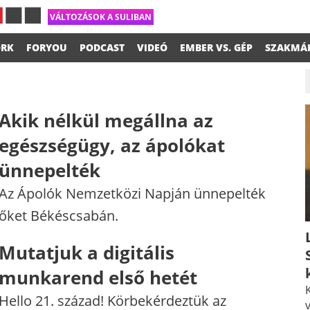
VÁLTOZÁSOK A SULIBAN
RK
FORYOU
PODCAST
VIDEÓ
EMBER VS. GÉP
SZAKMÁ
Akik nélkül megállna az
egészségügy, az ápolókat
ünnepelték
Az Ápolók Nemzetközi Napján ünnepelték
őket Békéscsabán.
Mutatjuk a digitális
munkarend első hetét
K
Hello 21. század! Körbekérdeztük az
v