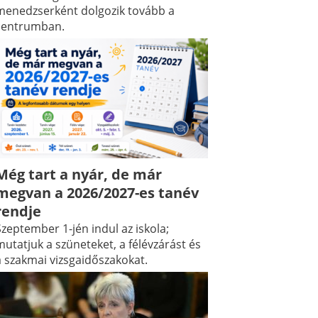
menedzserként dolgozik tovább a
centrumban.
Még tart a nyár, de már
megvan a 2026/2027-es tanév
rendje
zeptember 1-jén indul az iskola;
utatjuk a szüneteket, a félévzárást és
a szakmai vizsgaidőszakokat.