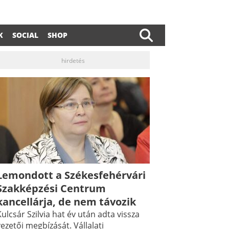
K
SOCIAL
SHOP
hirdetés
Lemondott a Székesfehérvári
Szakképzési Centrum
kancellárja, de nem távozik
ulcsár Szilvia hat év után adta vissza
ezetői megbízását. Vállalati