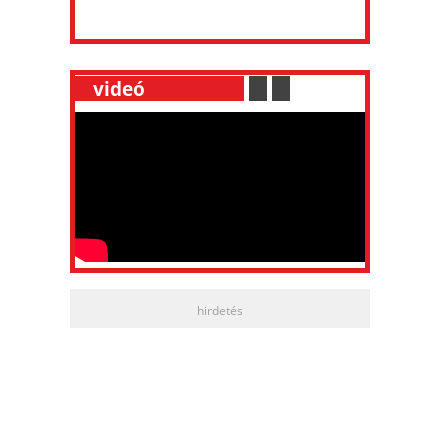
__
videó
___________
.
__
.
__
hirdetés