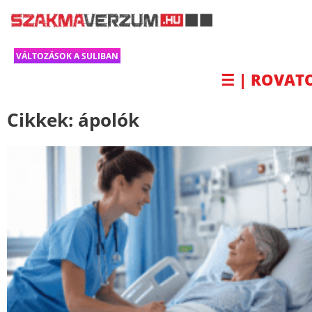
VÁLTOZÁSOK A SULIBAN
☰ | ROVAT
Cikkek:
ápolók