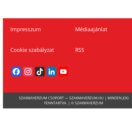
Impresszum
Médiaajánlat
Cookie szabályzat
RSS
Facebook
Instagram
TikTok
LinkedIn
YouTube
Channel
SZAKMAVERZUM CSOPORT — SZAKMAVERZUM.HU | MINDEN JOG
FENNTARTVA. | © SZAKMAVERZUM