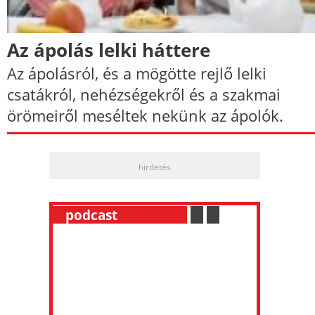
Az ápolás lelki háttere
Az ápolásról, és a mögötte rejlő lelki
csatákról, nehézségekről és a szakmai
örömeiről meséltek nekünk az ápolók.
hirdetés
__
podcast
___________
.
__
.
__