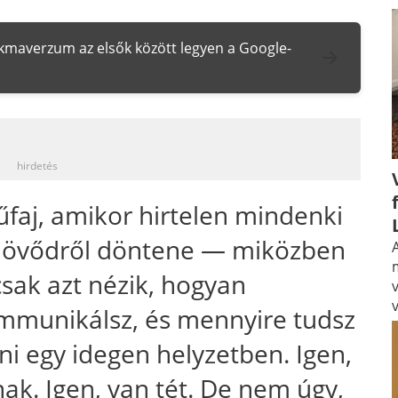
zakmaverzum az elsők között legyen a Google-
_
hirdetés
műfaj, amikor hirtelen mindenki
a jövődről döntene — miközben
A
sak azt nézik, hogyan
mmunikálsz, és mennyire tudsz
i egy idegen helyzetben. Igen,
ak. Igen, van tét. De nem úgy,