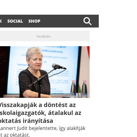
K
SOCIAL
SHOP
hirdetés
dIn
ail
Visszakapják a döntést az
iskolaigazgatók, átalakul az
oktatás irányítása
annert Judit bejelentette, így alakítják
t az oktatást.