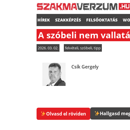
HÍREK
SZAKKÉPZÉS
FELSŐOKTATÁS
WO
A szóbeli nem vallat
2026. 03. 02.
felvételi
,
szóbeli
,
tipp
Csík Gergely
Hallgasd meg
Olvasd el röviden