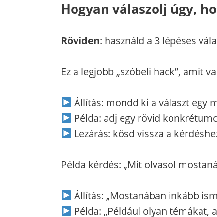
Hogyan válaszolj úgy, ho
Röviden
: használd a 3 lépéses válas
Ez a legjobb „szóbeli hack”, amit 
Állítás: mondd ki a választ egy
Példa: adj egy rövid konkrétumot
Lezárás: kösd vissza a kérdéshez
Példa kérdés: „Mit olvasol mostan
Állítás: „Mostanában inkább isme
Példa: „Például olyan témákat,