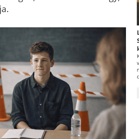
ja.
K
v