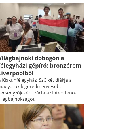
Világbajnoki dobogón a
félegyházi gépíró: bronzérem
Liverpoolból
 Kiskunfélegyházi SzC két diákja a
magyarok legeredményesebb
versenyzőjeként zárta az Intersteno-
világbajnokságot.