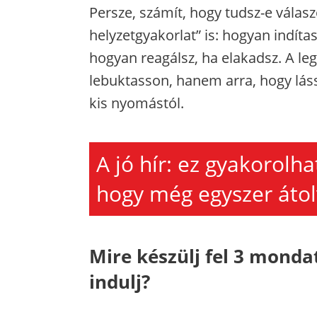
Persze, számít, hogy tudsz-e válasz
helyzetgyakorlat” is: hogyan indíta
hogyan reagálsz, ha elakadsz. A le
lebuktasson, hanem arra, hogy láss
kis nyomástól.
A jó hír: ez gyakorolha
hogy még egyszer átol
Mire készülj fel 3 mond
indulj?