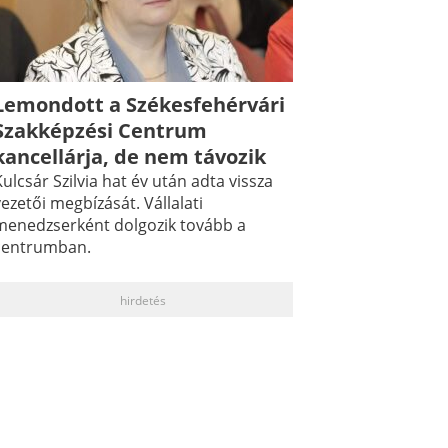
Lemondott a Székesfehérvári
Szakképzési Centrum
kancellárja, de nem távozik
ulcsár Szilvia hat év után adta vissza
ezetői megbízását. Vállalati
menedzserként dolgozik tovább a
centrumban.
hirdetés