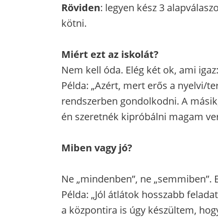
Röviden
: legyen kész 3 alapválas
kötni.
Miért ezt az iskolát?
Nem kell óda. Elég két ok, ami igaz
Példa: „Azért, mert erős a nyelvi/
rendszerben gondolkodni. A másik, 
én szeretnék kipróbálni magam ve
Miben vagy jó?
Ne „mindenben”, ne „semmiben”. Eg
Példa: „Jól átlátok hosszabb felad
a központira is úgy készültem, hog