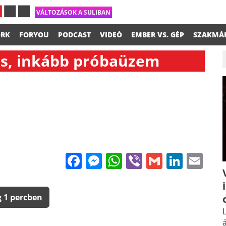
VÁLTOZÁSOK A SULIBAN
RK
FORYOU
PODCAST
VIDEÓ
EMBER VS. GÉP
SZAKMÁ
ás, inkább próbaüzem
Facebook
Messenger
WhatsApp
Viber
Gmail
Linke
Em
 1 percben
L
á