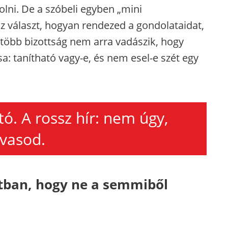
olni. De a szóbeli egyben „mini
sz választ, hogyan rendezed a gondolataidat,
gtöbb bizottság nem arra vadászik, hogy
a: tanítható vagy-e, és nem esel-e szét egy
tó. A rossz hír: nem úgy,
vasod.
atban, hogy ne a semmiből