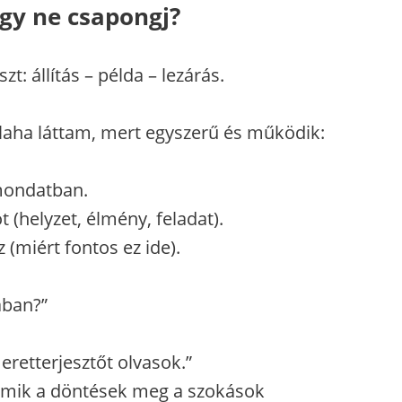
gy ne csapongj?
zt: állítás – példa – lezárás.
valaha láttam, mert egyszerű és működik:
 mondatban.
 (helyzet, élmény, feladat).
 (miért fontos ez ide).
ában?”
retterjesztőt olvasok.”
 amik a döntések meg a szokások