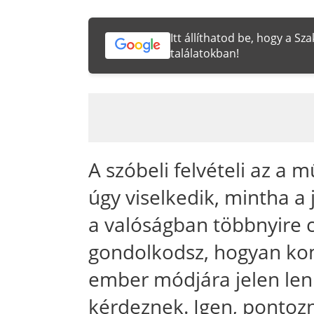
Itt állíthatod be, hogy a S
találatokban!
A szóbeli felvételi az a 
úgy viselkedik, mintha 
a valóságban többnyire c
gondolkodsz, hogyan ko
ember módjára jelen lenn
kérdeznek. Igen, pontozn