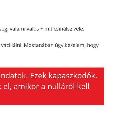
ég: valami valós + mit csinálsz vele.
 vacillálni. Mostanában úgy kezelem, hogy
ndatok. Ezek kapaszkodók.
 el, amikor a nulláról kell