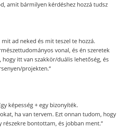
zod, amit bármilyen kérdéshez hozzá tudsz
: mit ad neked és mit teszel te hozzá.
természettudományos vonal, és én szeretek
hogy itt van szakkör/duális lehetőség, és
rsenyen/projekten.”
y képesség + egy bizonyíték.
atokat, ha van tervem. Ezt onnan tudom, hogy
y részekre bontottam, és jobban ment.”