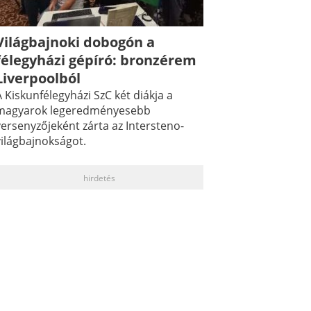
Világbajnoki dobogón a
félegyházi gépíró: bronzérem
Liverpoolból
 Kiskunfélegyházi SzC két diákja a
magyarok legeredményesebb
versenyzőjeként zárta az Intersteno-
világbajnokságot.
hirdetés