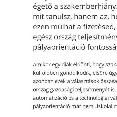
égető a szakemberhiány.
mit tanulsz, hanem az, h
ezen múlhat a fizetésed,
egész ország teljesítmén
pályaorientáció fontossá
Amikor egy diák eldönti, hogy sza
külföldben gondolkodik, elsőre úgy
azonban ezek a választások össze
ország gazdasági teljesítményét is
automatizáció és a technológiai vá
pályaorientáció már nem „iskolai m