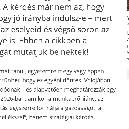
 A kérdés már nem az, hogy
ogy jó irányba indulsz-e – mert
 az esélyeid és végső soron az
ye is. Ebben a cikkben a
A
gát mutatjuk be nektek!
kmát tanul, egyetemre megy vagy éppen
 tűnhet, hogy ez egyéni döntés. Valójában
adódnak – és alapvetően meghatározzák egy
. 2026-ban, amikor a munkaerőhiány, az
ltás egyszerre formálja a gazdaságot, a
ellékszál”, hanem stratégiai kérdés.