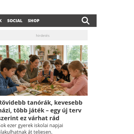
K
SOCIAL
SHOP
hirdetés
Rövidebb tanórák, kevesebb
házi, több játék – egy új terv
dIn
ail
szerint ez várhat rád
ok ezer gyerek iskolai napjai
lakulhatnak át teljesen.