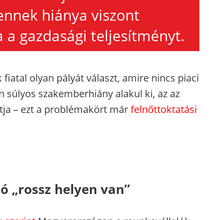
ennek hiánya viszont
a a gazdasági teljesítményt.
 fiatal olyan pályát választ, amire nincs piaci
 súlyos szakemberhiány alakul ki, az az
tja – ezt a problémakört már
felnőttoktatási
 „rossz helyen van”