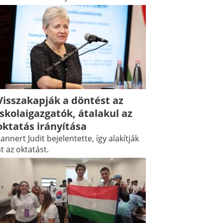
Visszakapják a döntést az
iskolaigazgatók, átalakul az
oktatás irányítása
annert Judit bejelentette, így alakítják
t az oktatást.