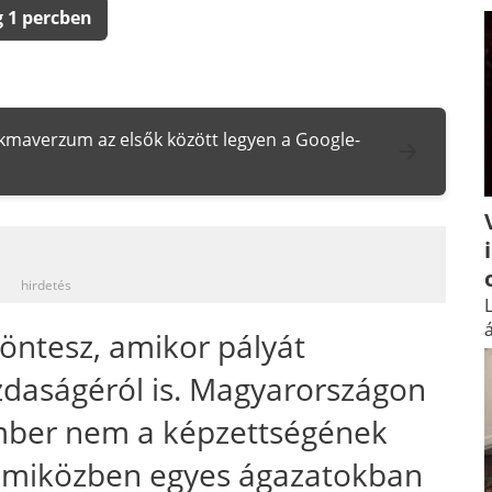
 1 percben
zakmaverzum az elsők között legyen a Google-
_
hirdetés
L
á
öntesz, amikor pályát
zdaságéról is. Magyarországon
ber nem a képzettségének
, miközben egyes ágazatokban