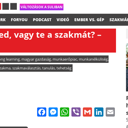
VÁLTOZÁSOK A SULIBAN
RK
FORYOU
PODCAST
VIDEÓ
EMBER VS. GÉP
SZAKMÁ
ed, vagy te a szakmát? –
long learning
,
magyar gazdaság
,
munkaerőpiac
,
munkanélküliség
,
zakma
,
szakmaválasztás
,
tanulás
,
tehetség
Facebook
Messenger
WhatsApp
Viber
Gmail
Linke
Em
S
a