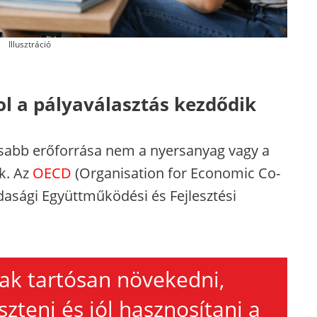
Illusztráció
hol a pályaválasztás kezdődik
sabb erőforrása nem a nyersanyag vagy a
k. Az
OECD
(Organisation for Economic Co-
asági Együttműködési és Fejlesztési
ak tartósan növekedni,
zteni és jól hasznosítani a