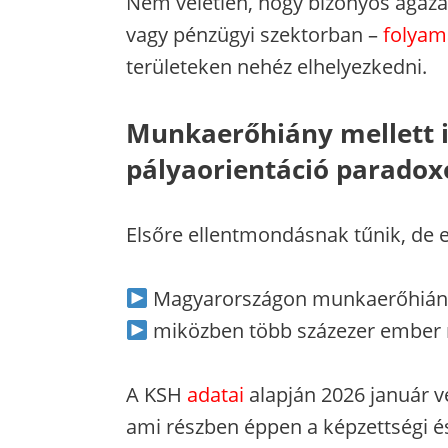
Nem véletlen, hogy bizonyos ágaza
vagy pénzügyi szektorban –
folyam
területeken nehéz elhelyezkedni.
Munkaerőhiány mellett i
pályaorientáció parado
Elsőre ellentmondásnak tűnik, de e
Magyarországon munkaerőhiány
miközben több százezer ember 
A KSH
adatai
alapján 2026 január v
ami részben éppen a képzettségi és