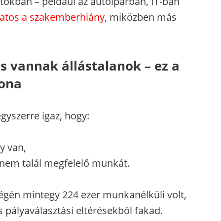
tokban – például az autóiparban, IT-ban
atos a szakemberhiány
, miközben más
s vannak állástalanok – ez a
xona
gyszerre igaz, hogy:
 van,
nem talál megfelelő munkát.
égén mintegy 224 ezer munkanélküli volt,
 pályaválasztási eltérésekből fakad.