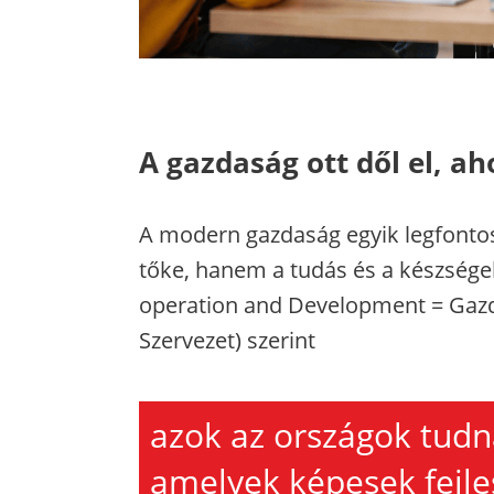
A gazdaság ott dől el, a
A modern gazdaság egyik legfonto
tőke, hanem a tudás és a készsége
operation and Development = Gazd
Szervezet) szerint
azok az országok tudn
amelyek képesek fejles