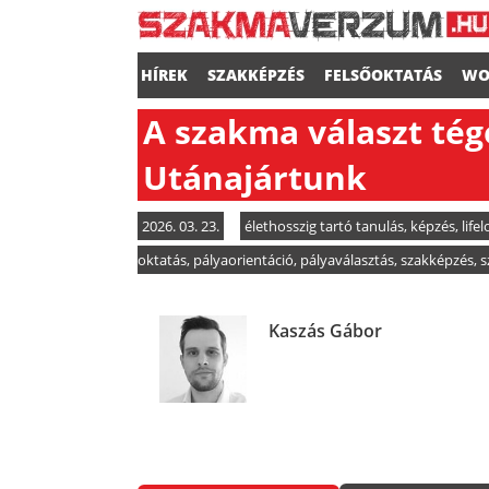
HÍREK
SZAKKÉPZÉS
FELSŐOKTATÁS
WO
A szakma választ tég
Utánajártunk
2026. 03. 23.
élethosszig tartó tanulás
,
képzés
,
life
oktatás
,
pályaorientáció
,
pályaválasztás
,
szakképzés
,
s
Kaszás Gábor