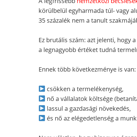
A legfrissebb
nemzetközi becslések
körülbelül egyharmada túl- vagy al
35 százalék nem a tanult szakmájá
Ez brutális szám: azt jelenti, hogy
a legnagyobb értéket tudná termeln
Ennek több következménye is van:
csökken a termelékenység,
nő a vállalatok költsége (betanítá
lassul a gazdasági növekedés,
és nő az elégedetlenség a munk