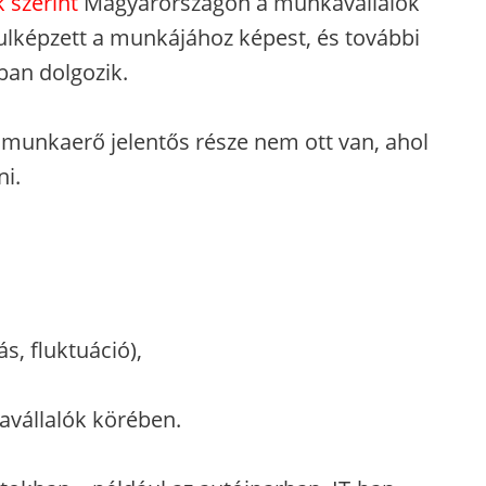
 szerint
Magyarországon a munkavállalók
ulképzett a munkájához képest, és további
ban dolgozik.
 a munkaerő jelentős része nem ott van, ahol
i.
s, fluktuáció),
avállalók körében.