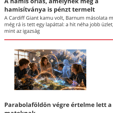
A hamis óriás, amelynek még a
hamisítványa is pénzt termelt
A Cardiff Giant kamu volt, Barnum másolata 
még rá is tett egy lapáttal: a hit néha jobb üzlet
mint az igazság
Parabolaföldön végre értelme lett a
mateknak