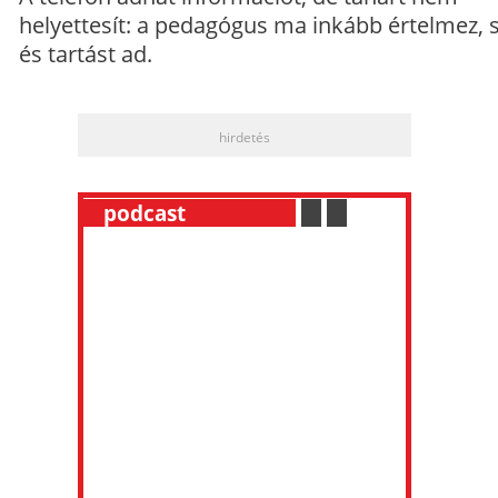
helyettesít: a pedagógus ma inkább értelmez, 
és tartást ad.
hirdetés
__
podcast
___________
.
__
.
__