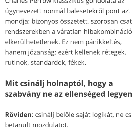
Charles Perrow klasszikus gondolata az
úgynevezett normál balesetekről pont azt
mondja: bizonyos összetett, szorosan csat
rendszerekben a váratlan hibakombináci
elkerülhetetlenek. Ez nem pánikkeltés,
hanem józanság: ezért kellenek rétegek,
rutinok, standardok, fékek.
Mit csinálj holnaptól, hogy a
szabvány ne az ellenséged legyen
Röviden
: csinálj belőle saját logikát, ne c
betanult mozdulatot.