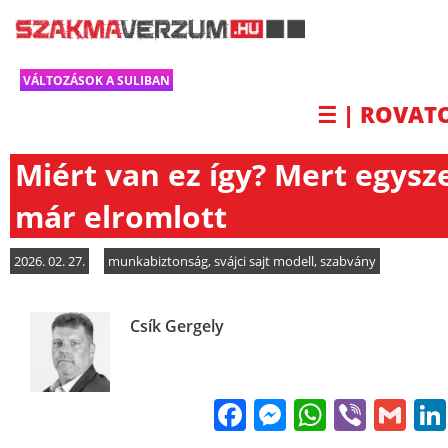
VÁLTOZÁSOK A SULIBAN
☰ | ROVAT
Miért van ez így? Mert egysz
már elromlott
2026. 02. 27.
munkabiztonság
,
svájci sajt modell
,
szabvány
Csík Gergely
Facebook
Messenge
WhatsA
Viber
Gm