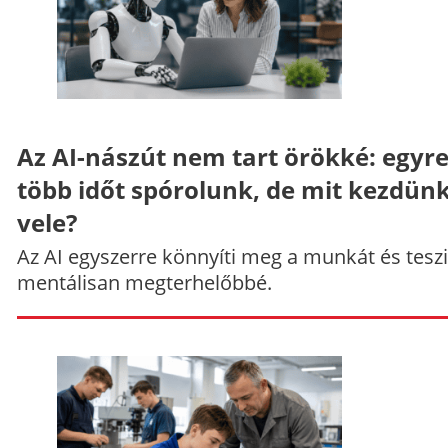
Az AI-nászút nem tart örökké: egyr
több időt spórolunk, de mit kezdün
vele?
Az AI egyszerre könnyíti meg a munkát és teszi
mentálisan megterhelőbbé.