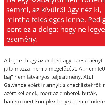
semmi, az kívülről úgy néz ki,
mintha felesleges lenne. Pedi
pont ez a dolga: hogy ne legy
esemény.
A baj az, hogy az emberi agy az eseményt
jutalmazza, nem a megelőzést. A „nem let
baj” nem látványos teljesítmény. Atul
Gawande ezért ír annyit a checklistekről:
azért kellenek, mert az emberek buták,
hanem mert komplex helyzetben mindenk