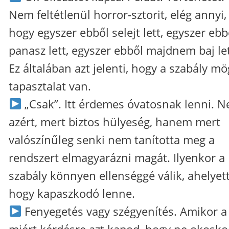
Nem feltétlenül horror-sztorit, elég annyi,
hogy egyszer ebből selejt lett, egyszer ebb
panasz lett, egyszer ebből majdnem baj let
Ez általában azt jelenti, hogy a szabály mö
tapasztalat van.
„Csak”. Itt érdemes óvatosnak lenni. 
azért, mert biztos hülyeség, hanem mert
valószínűleg senki nem tanította meg a
rendszert elmagyarázni magát. Ilyenkor a
szabály könnyen ellenséggé válik, ahelyet
hogy kapaszkodó lenne.
Fenyegetés vagy szégyenítés. Amikor a
miért kérdésre azt kapod, hogy ne okosko