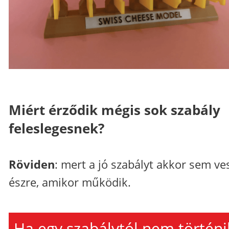
Miért érződik mégis sok szabály
feleslegesnek?
Röviden
: mert a jó szabályt akkor sem ve
észre, amikor működik.
Ha egy szabálytól nem történi