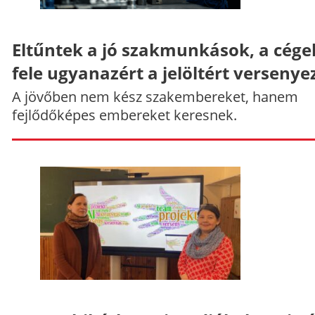
Eltűntek a jó szakmunkások, a cége
fele ugyanazért a jelöltért versenye
A jövőben nem kész szakembereket, hanem
fejlődőképes embereket keresnek.