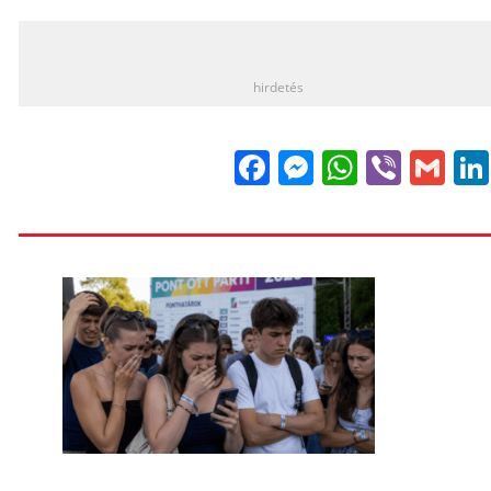
_
hirdetés
Facebook
Messenge
WhatsA
Viber
Gm