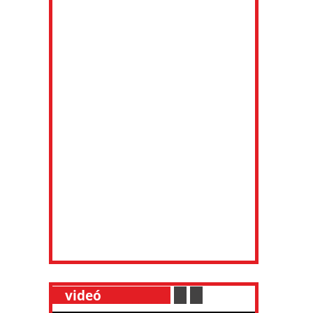
__
videó
___________
.
__
.
__