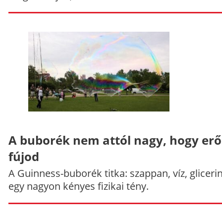
A buborék nem attól nagy, hogy er
fújod
A Guinness-buborék titka: szappan, víz, gliceri
egy nagyon kényes fizikai tény.