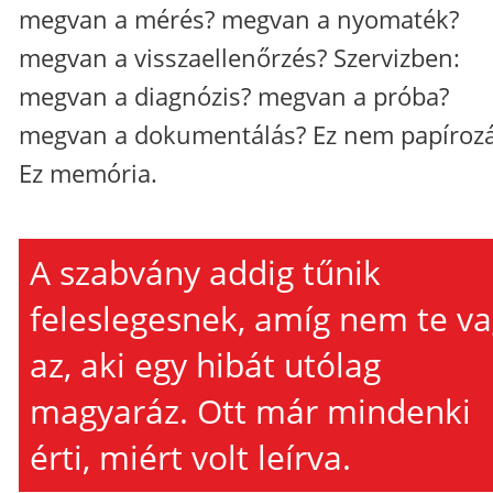
megvan a mérés? megvan a nyomaték?
megvan a visszaellenőrzés? Szervizben:
megvan a diagnózis? megvan a próba?
megvan a dokumentálás? Ez nem papírozá
Ez memória.
A szabvány addig tűnik
feleslegesnek, amíg nem te v
az, aki egy hibát utólag
magyaráz. Ott már mindenki
érti, miért volt leírva.