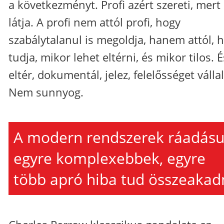
a következményt. Profi azért szereti, mert
látja. A profi nem attól profi, hogy
szabálytalanul is megoldja, hanem attól, 
tudja, mikor lehet eltérni, és mikor tilos. 
eltér, dokumentál, jelez, felelősséget vállal
Nem sunnyog.
A modern rendszerek ráadásu
egyre komplexebbek, egyre
több apró hiba tud összeakadn