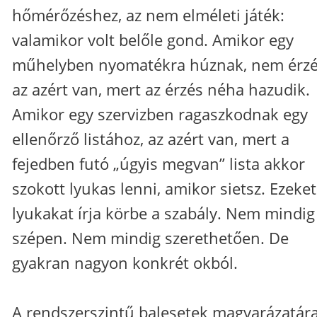
hőmérőzéshez, az nem elméleti játék:
valamikor volt belőle gond. Amikor egy
műhelyben nyomatékra húznak, nem érzé
az azért van, mert az érzés néha hazudik.
Amikor egy szervizben ragaszkodnak egy
ellenőrző listához, az azért van, mert a
fejedben futó „úgyis megvan” lista akkor
szokott lyukas lenni, amikor sietsz. Ezeket
lyukakat írja körbe a szabály. Nem mindig
szépen. Nem mindig szerethetően. De
gyakran nagyon konkrét okból.
A rendszerszintű balesetek magyarázatár