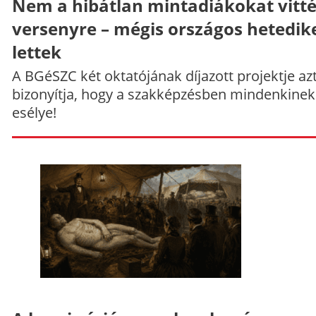
Nem a hibátlan mintadiákokat vitt
versenyre – mégis országos hetedik
lettek
A BGéSZC két oktatójának díjazott projektje az
bizonyítja, hogy a szakképzésben mindenkinek
esélye!