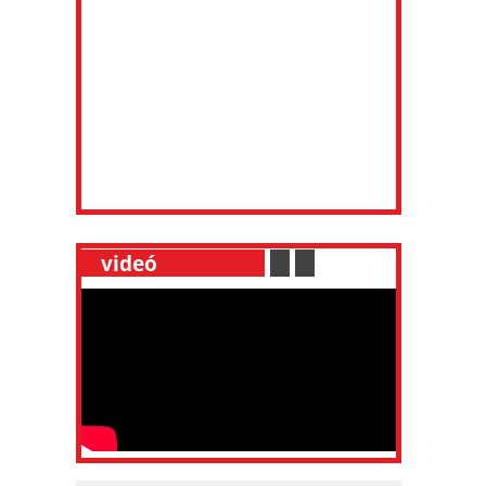
__
videó
___________
.
__
.
__