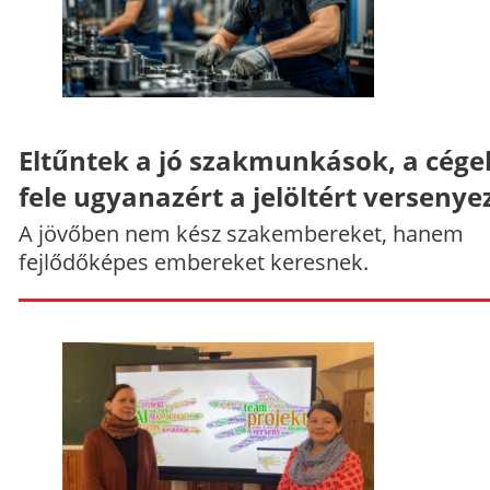
Eltűntek a jó szakmunkások, a cége
fele ugyanazért a jelöltért versenye
A jövőben nem kész szakembereket, hanem
fejlődőképes embereket keresnek.