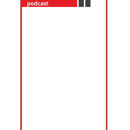
__
podcast
___________
.
__
.
__