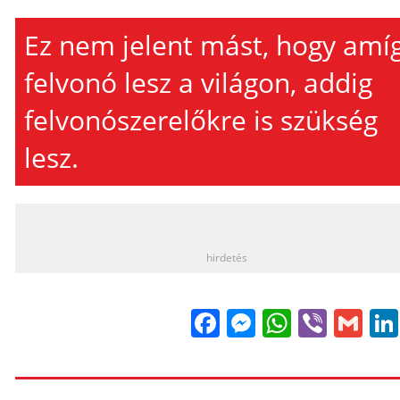
Ez nem jelent mást, hogy amí
felvonó lesz a világon, addig
felvonószerelőkre is szükség
lesz.
_
hirdetés
Facebook
Messenge
WhatsA
Viber
Gm