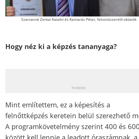
Szarvasné Zentai Katalin és Kamarás Péter, felvonószerelő-oktatók
Hogy néz ki a képzés tananyaga?
_
hirdetés
Mint említettem, ez a képesítés a
felnőttképzés keretein belül szerezhető m
A programkövetelmény szerint 400 és 60
között kell lennie a leadott óraszámnak, a