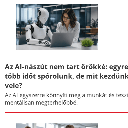
Az AI-nászút nem tart örökké: egyr
több időt spórolunk, de mit kezdün
vele?
Az AI egyszerre könnyíti meg a munkát és teszi
mentálisan megterhelőbbé.