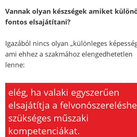
Vannak olyan készségek amiket külön
fontos elsajátítani?
Igazából nincs olyan „különleges képesség
ami ehhez a szakmához elengedhetetlen
lenne:
elég, ha valaki egyszerűen
elsajátítja a felvonószerelésh
szükséges műszaki
kompetenciákat.