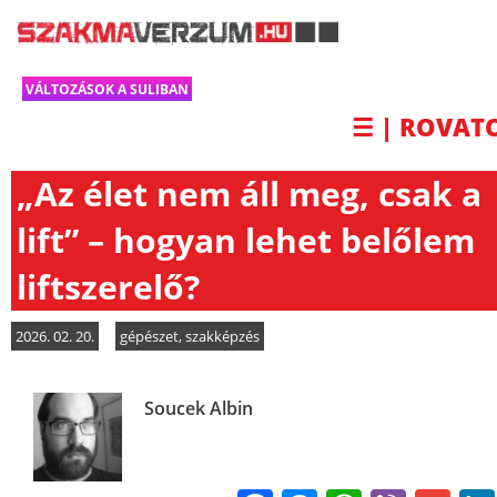
VÁLTOZÁSOK A SULIBAN
☰ | ROVAT
„Az élet nem áll meg, csak a
lift” – hogyan lehet belőlem
liftszerelő?
2026. 02. 20.
gépészet
,
szakképzés
Soucek Albin