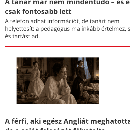
A tanár már nem mindentudó – és e
csak fontosabb lett
A telefon adhat információt, de tanárt nem
helyettesít: a pedagógus ma inkább értelmez, 
és tartást ad.
A férfi, aki egész Angliát meghatott