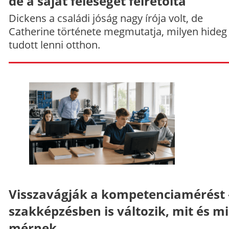
de a saját feleségét félretolta
Dickens a családi jóság nagy írója volt, de
Catherine története megmutatja, milyen hideg
tudott lenni otthon.
Visszavágják a kompetenciamérést 
szakképzésben is változik, mit és m
mérnek