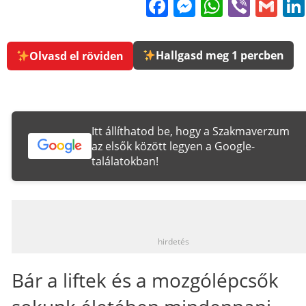
Facebook
Messenge
WhatsA
Viber
Gm
Hallgasd meg 1 percben
Olvasd el röviden
Itt állíthatod be, hogy a Szakmaverzum
az elsők között legyen a Google-
találatokban!
_
hirdetés
Bár a liftek és a mozgólépcsők