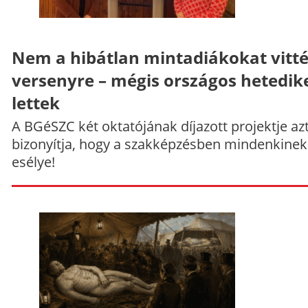
Nem a hibátlan mintadiákokat vitt
versenyre – mégis országos hetedik
lettek
A BGéSZC két oktatójának díjazott projektje az
bizonyítja, hogy a szakképzésben mindenkinek
esélye!