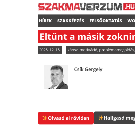
HÍREK
SZAKKÉPZÉS
FELSŐOKTATÁS
WO
Eltűnt a másik zokni
2025. 12. 15.
káosz
,
motiváció
,
problémamegoldás
Csík Gergely
Hallgasd meg
Olvasd el röviden