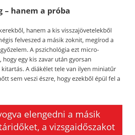
g – hanem a próba
kerekből, hanem a kis visszajövetelekből
égis felveszed a másik zoknit, megírod a
győzelem. A pszichológia ezt micro-
, hogy egy kis zavar után gyorsan
itartás. A diákélet tele van ilyen miniatűr
nőtt sem veszi észre, hogy ezekből épül fel a
yogva elengedni a másik
táridőket, a vizsgaidőszakot