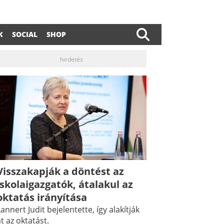
K
SOCIAL
SHOP
hirdetés
dIn
ail
Visszakapják a döntést az
iskolaigazgatók, átalakul az
oktatás irányítása
annert Judit bejelentette, így alakítják
t az oktatást.