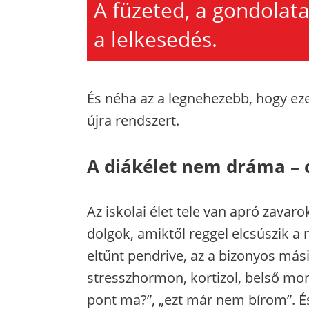
A füzeted, a gondolata
a lelkesedés.
És néha az a legnehezebb, hogy eze
újra rendszert.
A diákélet nem dráma – 
Az iskolai élet tele van apró zavar
dolgok, amiktől reggel elcsúszik a n
eltűnt pendrive, az a bizonyos mási
stresszhormon, kortizol, belső mo
pont ma?”, „ezt már nem bírom”. És 