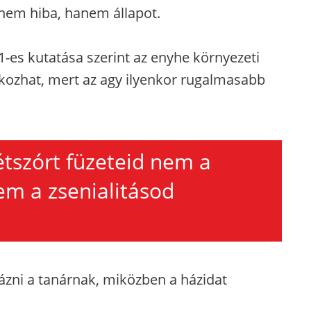
nem hiba, hanem állapot.
1-es kutatása szerint az enyhe környezeti
fokozhat, mert az agy ilyenkor rugalmasabb
étszórt füzeteid nem a
m a zsenialitásod
ázni a tanárnak, miközben a házidat