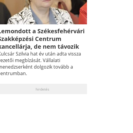
Lemondott a Székesfehérvári
Szakképzési Centrum
kancellárja, de nem távozik
ulcsár Szilvia hat év után adta vissza
ezetői megbízását. Vállalati
menedzserként dolgozik tovább a
centrumban.
hirdetés