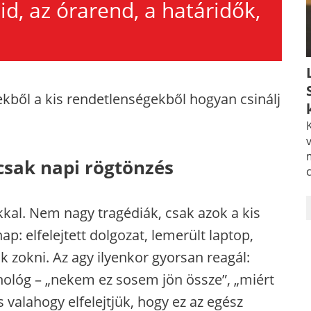
id, az órarend, a határidők,
kből a kis rendetlenségekből hogyan csinálj
K
v
csak napi rögtönzés
okkal. Nem nagy tragédiák, csak azok a kis
ap: elfelejtett dolgozat, lemerült laptop,
k zokni. Az agy ilyenkor gyorsan reagál:
nológ – „nekem ez sosem jön össze”, „miért
valahogy elfelejtjük, hogy ez az egész