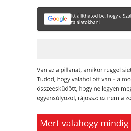
Itt állíthatod be, hogy a S
találatokban!
Van az a pillanat, amikor reggel sie
Tudod, hogy valahol ott van – a mo
összeesküdött, hogy ne legyen me
egyensúlyozol, rájössz: ez nem a zok
Mert valahogy mindig 