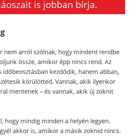
áoszait is jobban bírja.
ág
r nem arról szólnak, hogy mindent rendbe
ljunk össze, amikor épp nincs rend. Az
ás időbeosztásban kezdődik, hanem abban,
zétesik körülötted. Vannak, akik ilyenkor
l mentenek – és vannak, akik új zoknit
.
ól, hogy mindig minden a helyén legyen.
gyél akkor is, amikor a másik zoknid nincs.