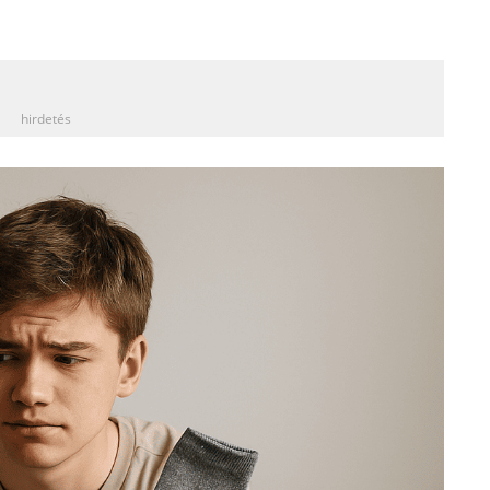
_
hirdetés