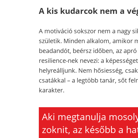
A kis kudarcok nem a vé
A motiváció sokszor nem a nagy si
születik. Minden alkalom, amikor m
beadandót, beérsz időben, az apró 
resilience-nek nevezi: a képességet
helyreálljunk. Nem hősiesség, csak k
csatákkal – a legtöbb tanár, sőt fel
karakter.
Aki megtanulja mosol
zoknit, az később a ha