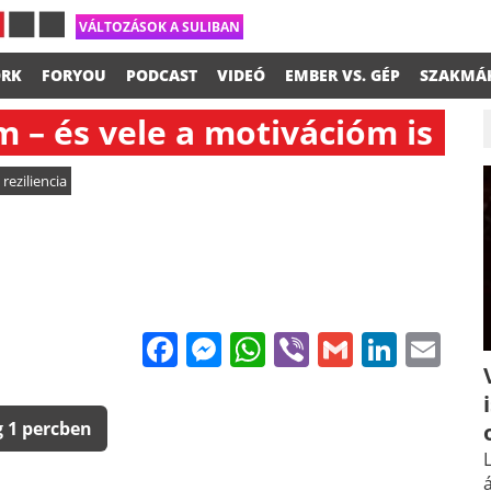
VÁLTOZÁSOK A SULIBAN
RK
FORYOU
PODCAST
VIDEÓ
EMBER VS. GÉP
SZAKMÁ
m – és vele a motivációm is
,
reziliencia
Facebook
Messenger
WhatsApp
Viber
Gmail
Linke
Em
 1 percben
L
á