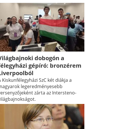
Világbajnoki dobogón a
félegyházi gépíró: bronzérem
Liverpoolból
 Kiskunfélegyházi SzC két diákja a
magyarok legeredményesebb
versenyzőjeként zárta az Intersteno-
világbajnokságot.