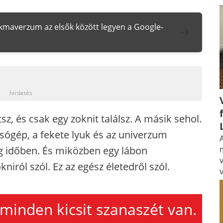
zakmaverzum az elsők között legyen a Google-
_
hirdetés
tsz, és csak egy zoknit találsz. A másik sehol.
sógép, a fekete lyuk és az univerzum
A
g időben. És miközben egy lábon
niról szól. Ez az egész életedről szól.
minden kicsit szanaszét van.