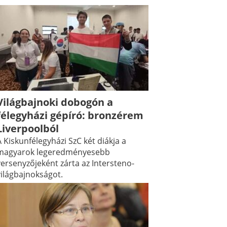
Világbajnoki dobogón a
félegyházi gépíró: bronzérem
Liverpoolból
 Kiskunfélegyházi SzC két diákja a
magyarok legeredményesebb
versenyzőjeként zárta az Intersteno-
világbajnokságot.