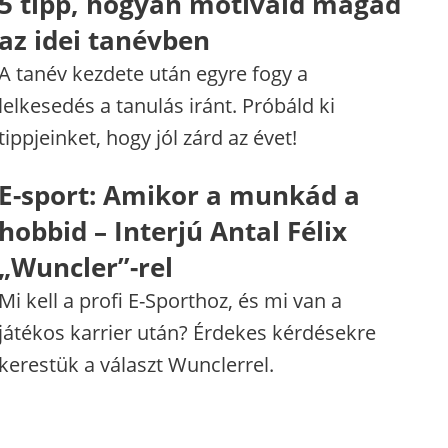
5 tipp, hogyan motiváld magad
az idei tanévben
A tanév kezdete után egyre fogy a
lelkesedés a tanulás iránt. Próbáld ki
tippjeinket, hogy jól zárd az évet!
E-sport: Amikor a munkád a
hobbid – Interjú Antal Félix
„Wuncler”-rel
Mi kell a profi E-Sporthoz, és mi van a
játékos karrier után? Érdekes kérdésekre
kerestük a választ Wunclerrel.