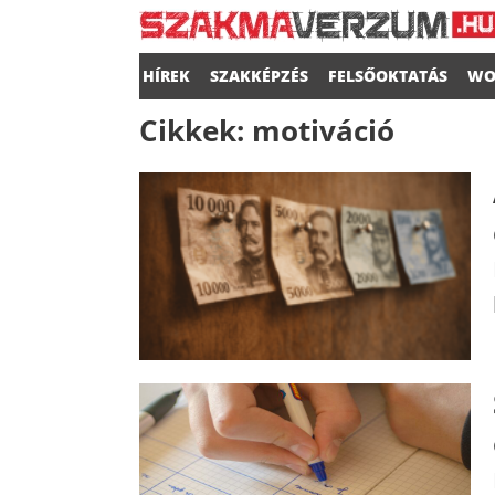
HÍREK
SZAKKÉPZÉS
FELSŐOKTATÁS
WO
Cikkek:
motiváció