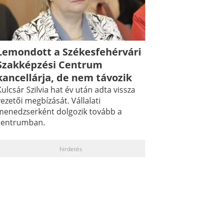
Lemondott a Székesfehérvári
Szakképzési Centrum
kancellárja, de nem távozik
ulcsár Szilvia hat év után adta vissza
ezetői megbízását. Vállalati
menedzserként dolgozik tovább a
centrumban.
hirdetés