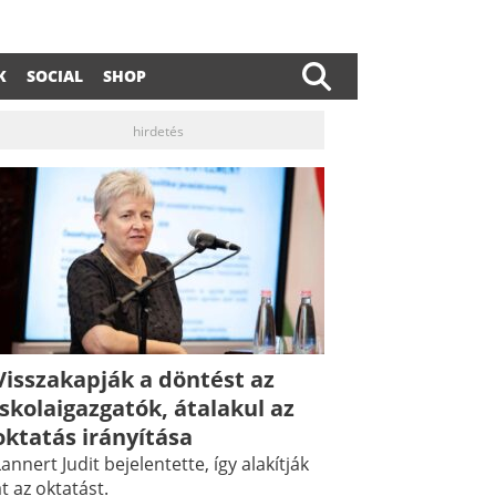
K
SOCIAL
SHOP
hirdetés
Visszakapják a döntést az
iskolaigazgatók, átalakul az
oktatás irányítása
annert Judit bejelentette, így alakítják
t az oktatást.