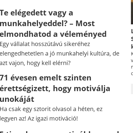
Te elégedett vagy a
munkahelyeddel? – Most
elmondhatod a véleményed
Egy vállalat hosszútávú sikeréhez
elengedhetetlen a jó munkahelyi kultúra, de
K
v
azt vajon, hogy kell elérni?
71 évesen emelt szinten
érettségizett, hogy motiválja
unokáját
Ha csak egy sztorit olvasol a héten, ez
legyen az! Az igazi motiváció!