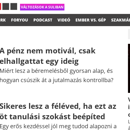
VÁLTOZÁSOK A SULIBAN
RK
FORYOU
PODCAST
VIDEÓ
EMBER VS. GÉP
SZAKMÁ
A pénz nem motivál, csak
elhallgattat egy ideig
Miért lesz a béremelésből gyorsan alap, és
hogyan csúszik át a jutalmazás kontrollba?
Sikeres lesz a féléved, ha ezt az
öt tanulási szokást beépíted
L
Egy erős kezdéssel jól meg tudod alapozni a
á