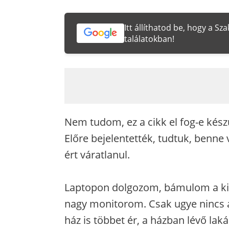
Itt állíthatod be, hogy a S
találatokban!
Nem tudom, ez a cikk el fog-e kész
Előre bejelentették, tudtuk, benn
ért váratlanul.
Laptopon dolgozom, bámulom a kis 
nagy monitorom. Csak ugye nincs á
ház is többet ér, a házban lévő laká