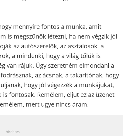
 hogy mennyire fontos a munka, amit
m is megszűnök létezni, ha nem végzik jól
ják az autószerelők, az asztalosok, a
ok, a mindenki, hogy a világ tőlük is
g van rájuk. Úgy szeretném elmondani a
fodrásznak, az ácsnak, a takarítónak, hogy
nuljanak, hogy jól végezzék a munkájukat,
 is fontosak. Remélem, eljut ez az üzenet
 remélem, mert ugye nincs áram.
_
hirdetés