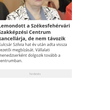
Lemondott a Székesfehérvári
Szakképzési Centrum
kancellárja, de nem távozik
ulcsár Szilvia hat év után adta vissza
ezetői megbízását. Vállalati
menedzserként dolgozik tovább a
centrumban.
hirdetés