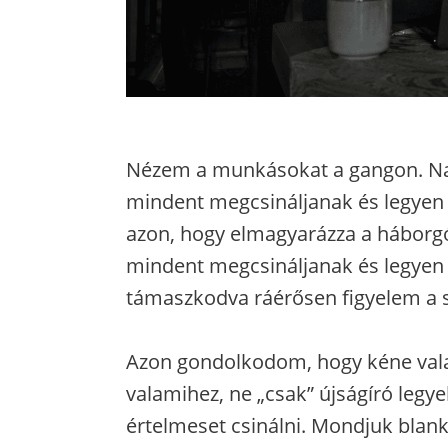
Nézem a munkásokat a gangon. Na
mindent megcsináljanak és legyen
azon, hogy elmagyarázza a háborg
mindent megcsináljanak és legyen
támaszkodva ráérősen figyelem a s
Azon gondolkodom, hogy kéne vala
valamihez, ne „csak” újságíró legy
értelmeset csinálni. Mondjuk blank