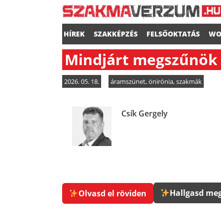
HÍREK
SZAKKÉPZÉS
FELSŐOKTATÁS
WO
Mindjárt megszűnök 
2026. 05. 18.
áramszünet
,
önirónia
,
szakmák
Csík Gergely
Hallgasd meg
Olvasd el röviden