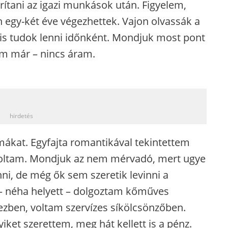
rítani az igazi munkások után. Figyelem,
n egy-két éve végezhettek. Vajon olvassák a
 tudok lenni időnként. Mondjuk most pont
em már – nincs áram.
_
hirdetés
mákat. Egyfajta romantikával tekintettem
 voltam. Mondjuk az nem mérvadó, mert ugye
ni, de még ők sem szeretik levinni a
– néha helyett – dolgoztam kőműves
ezben, voltam szervízes síkölcsönzőben.
ket szerettem, meg hát kellett is a pénz.