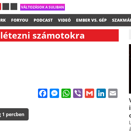
VÁLTOZÁSOK A SULIBAN
RK
FORYOU
PODCAST
VIDEÓ
EMBER VS. GÉP
SZAKMÁ
létezni számotokra
Facebook
Messenger
WhatsApp
Viber
Gmail
Linke
Em
 1 percben
L
á