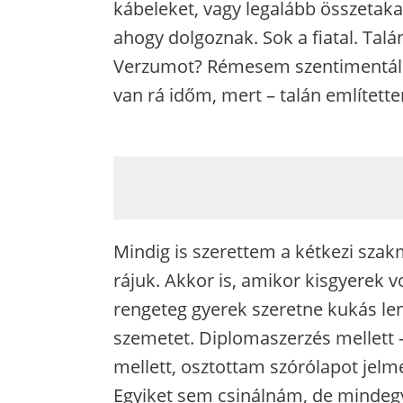
kábeleket, vagy legalább összetaka
ahogy dolgoznak. Sok a fiatal. Talá
Verzumot? Rémesem szentimentális
van rá időm, mert – talán említett
Mindig is szerettem a kétkezi szak
rájuk. Akkor is, amikor kisgyerek
rengeteg gyerek szeretne kukás len
szemetet. Diplomaszerzés mellett 
mellett, osztottam szórólapot jelm
Egyiket sem csinálnám, de mindegyi