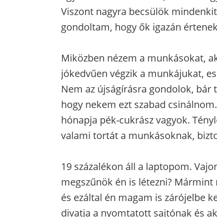
Viszont nagyra becsülök mindenkit,
gondoltam, hogy ők igazán értenek
Miközben nézem a munkásokat, ak
jókedvűen végzik a munkájukat, e
Nem az újságírásra gondolok, bár t
hogy nekem ezt szabad csinálnom.
hónapja pék-cukrász vagyok. Tényle
valami tortát a munkásoknak, biztos
19 százalékon áll a laptopom. Vajon
megszűnök én is létezni? Mármin
és ezáltal én magam is zárójelbe k
divatja a nyomtatott sajtónak és 